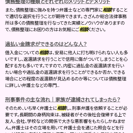
債務整理の種類とそれぞれのメリットとデメリット
また、債務整理に強みを持つ弁護士などの専門家に
相談
すること
で適切な選択を行うことが期待できます。 さざんか総合法律事務
所は多くの債務整理を行なってきた実績とノウハウがありますの
で、債務整理にお困りの方はお気軽にご
相談
ください。
過払い金請求ができるのはどんな人？
借入金についての
相談
は、安易に他人に打ち明けられない人も多
いですし、返還請求を行うことで信用に傷がついてしまうことを心
配する方も多いです。ですので、内密に過払金の返還請求を行い
たい場合や過払金の返還請求を行うことができるか否か、できる
場合にどの程度の返還額が見込めるのか等については債務整理
に詳しい弁護士などの専門...
刑事事件の主な流れ｜家族が逮捕されてしまったら？
そのため、いち早く弁護士に
相談
し、刑事弁護を依頼することが必
要です。長期間の身柄拘束は、被疑者がその後社会復帰する上で
友人、会社、学校などの関係で大きな悪影響をもたらしかねませ
ん。弁護士はその立場を用いて弁護士会を通じた照会などを行