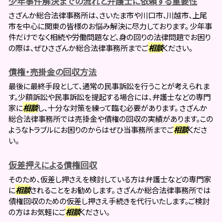
少年事件解決までの流れと弁護士に依頼する重要性
さざんか総合法律事務所は、さいたま市や川口市、川越市、上尾
市を中心に関東の皆様のお悩み解決に尽力しております。 少年事
件だけでなく相続や労働問題など、身の回りの法律問題でお困り
の際は、ぜひさざんか総合法律事務所までご
相談
ください。
債権・売掛金の回収方法
最後に最終手段として、通常の民事訴訟を行うことが考えられま
す。少額訴訟や民事訴訟を提起する場合には、弁護士などの専門
家に
相談
し、十分な対策を練って臨む必要があります。 さざんか
総合法律事務所では売掛金や債権の回収の実績があります。この
ようなトラブルにお困りのからはぜひ当事務所までご
相談
くださ
い。
仮差押えによる債権回収
そのため、仮差し押さえを検討している方は弁護士などの専門家
に
相談
されることをお勧めします。 さざんか総合法律事務所では
債権回収のための仮差し押さえ手続きを代行いたします。ご検討
の方はお気軽にご
相談
ください。