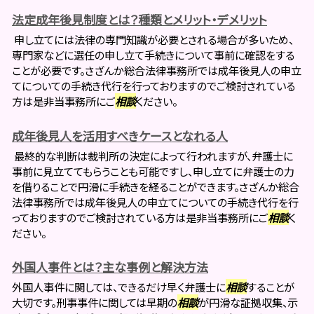
法定成年後見制度とは？種類とメリット・デメリット
申し立てには法律の専門知識が必要とされる場合が多いため、
専門家などに選任の申し立て手続きについて事前に確認をする
ことが必要です。さざんか総合法律事務所では成年後見人の申立
てについての手続き代行を行っておりますのでご検討されている
方は是非当事務所にご
相談
ください。
成年後見人を活用すべきケースとなれる人
最終的な判断は裁判所の決定によって行われますが、弁護士に
事前に見立ててもらうことも可能ですし、申し立てに弁護士の力
を借りることで円滑に手続きを経ることができます。さざんか総合
法律事務所では成年後見人の申立てについての手続き代行を行
っておりますのでご検討されている方は是非当事務所にご
相談
く
ださい。
外国人事件とは？主な事例と解決方法
外国人事件に関しては、できるだけ早く弁護士に
相談
することが
大切です。刑事事件に関しては早期の
相談
が円滑な証拠収集、示