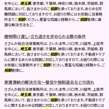
を中心に、
埼玉県
、東京都、千葉県、神奈川県、栃木県、茨城県、群
馬県において、皆さまからのご
相談
を承っております。あらゆる労
働問題に対応しておりますので、お困りの際にはお気軽に当事務
所までご
相談
ください。豊富な知識と経験から、ご
相談
者様に最
適な解決方法をご...
建物明け渡し・立ち退きを求められる際の条件
さざんか総合法律事務所は、さいたま市、川口市、川越市、上尾市
を中心に、
埼玉県
、東京都、千葉県、神奈川県、栃木県、茨城県、群
馬県において、皆さまからのご
相談
を承っております。不動産トラブ
ルに関するあらゆる問題に対応しておりますので、お困りの際には
お気軽に当事務所までご
相談
ください。豊富な知識と経験から、ご
相談
者様に...
家賃滞納の解決方法～督促や強制退去などの流れ
さざんか総合法律事務所は、さいたま市、川口市、川越市、上尾市
を中心に、
埼玉県
、東京都、千葉県、神奈川県、栃木県、茨城県、群
馬県において、皆さまからのご
相談
を承っております。不動産トラブ
ルに関するあらゆる問題に対応しておりますので、お困りの際には