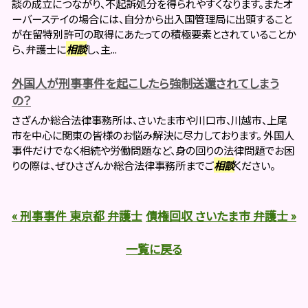
談の成立につながり、不起訴処分を得られやすくなります。またオ
ーバーステイの場合には、自分から出入国管理局に出頭すること
が在留特別許可の取得にあたっての積極要素とされていることか
ら、弁護士に
相談
し、主...
外国人が刑事事件を起こしたら強制送還されてしまう
の？
さざんか総合法律事務所は、さいたま市や川口市、川越市、上尾
市を中心に関東の皆様のお悩み解決に尽力しております。 外国人
事件だけでなく相続や労働問題など、身の回りの法律問題でお困
りの際は、ぜひさざんか総合法律事務所までご
相談
ください。
« 刑事事件 東京都 弁護士
債権回収 さいたま市 弁護士 »
一覧に戻る