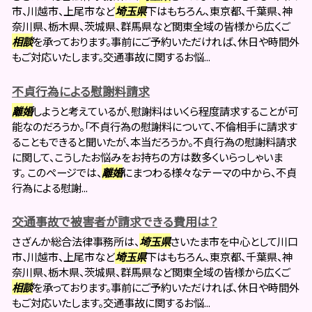
市、川越市、上尾市など
埼玉県
下はもちろん、東京都、千葉県、神
奈川県、栃木県、茨城県、群馬県など関東全域の皆様から広くご
相談
を承っております。事前にご予約いただければ、休日や時間外
もご対応いたします。交通事故に関するお悩...
不貞行為による慰謝料請求
離婚
しようと考えているが、慰謝料はいくら程度請求することが可
能なのだろうか。「不貞行為の慰謝料について、不倫相手に請求す
ることもできると聞いたが、本当だろうか。不貞行為の慰謝料請求
に関して、こうしたお悩みをお持ちの方は数多くいらっしゃいま
す。 このページでは、
離婚
にまつわる様々なテーマの中から、不貞
行為による慰謝...
交通事故で被害者が請求できる費用は？
さざんか総合法律事務所は、
埼玉県
さいたま市を中心として川口
市、川越市、上尾市など
埼玉県
下はもちろん、東京都、千葉県、神
奈川県、栃木県、茨城県、群馬県など関東全域の皆様から広くご
相談
を承っております。事前にご予約いただければ、休日や時間外
もご対応いたします。交通事故に関するお悩...