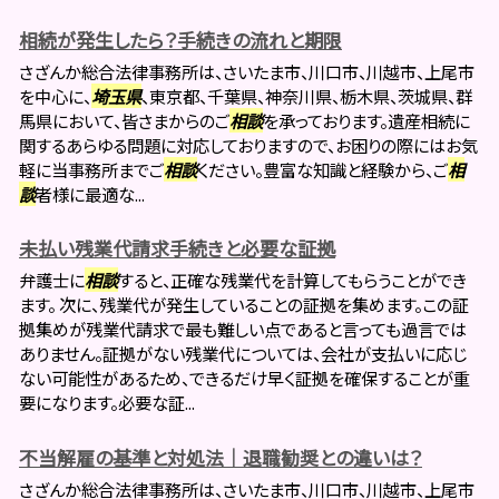
相続が発生したら？手続きの流れと期限
さざんか総合法律事務所は、さいたま市、川口市、川越市、上尾市
を中心に、
埼玉県
、東京都、千葉県、神奈川県、栃木県、茨城県、群
馬県において、皆さまからのご
相談
を承っております。遺産相続に
関するあらゆる問題に対応しておりますので、お困りの際にはお気
軽に当事務所までご
相談
ください。豊富な知識と経験から、ご
相
談
者様に最適な...
未払い残業代請求手続きと必要な証拠
弁護士に
相談
すると、正確な残業代を計算してもらうことができ
ます。 次に、残業代が発生していることの証拠を集めます。この証
拠集めが残業代請求で最も難しい点であると言っても過言では
ありません。証拠がない残業代については、会社が支払いに応じ
ない可能性があるため、できるだけ早く証拠を確保することが重
要になります。必要な証...
不当解雇の基準と対処法｜退職勧奨との違いは？
さざんか総合法律事務所は、さいたま市、川口市、川越市、上尾市