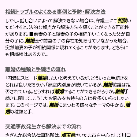
相続トラブルのよくある事例と予防・解決方法
しかし、話し合いによって解決できない場合は、弁護士にご
相談
い
ただけると、法的な観点から解決方法を導くことができる可能性
があります。 ■前妻の子と後妻の子の相続争い亡くなった父が自
分の子に、
離婚
歴や前妻の子の存在を知らせていなかった場合、
突然前妻の子が相続関係に現れてくることがあります。 どちらに
も相続権はあるので...
離婚の種類と手続きの流れ
「円満にスピード
離婚
したいと考えているが、どういった手続きを
とれば良いだろうか。「家庭内別居が続いているが、
離婚
協議は拒
否されている。どうすれば
離婚
することができるだろうか。
離婚
手
続きに関して、こうしたお悩みをお持ちの方は数多くいらっしゃい
ます。 このページでは、
離婚
にまつわる様々なテーマの中から、
離
婚
の種類と手...
交通事故発生から解決までの流れ
さざんか総合法律事務所は、
埼玉県
さいたま市を中心として川口