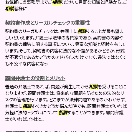
お気軽に当事務所までご
相談
ください。豊富な知識と経験から、ご
相談
者様に...
契約書作成とリーガルチェックの重要性
契約書のリーガルチェックは、弁護士に
相談
することが最も望ま
しいといえます。弁護士は法律の専門家であり、契約書の内容や
契約書の締結に関する事項について、豊富な知識と経験を有して
います。そして、契約書の内容に法的な不備があるかどうか、形式
が不適切であるかどうかのアドバイスだけでなく、違法ではなくて
も不公平な内容になっ...
顧問弁護士の役割とメリット
普通の弁護士であれば、問題が発生してから
相談
を受けることに
なりますが、顧問弁護士は、将来的な問題を防ぐための法的なリ
スクの管理を行います。 どこまでが法律問題であるのかわからず、
弁護士に
相談
すべきかどうか悩んだ時でも、顧問弁護士がいれば
気軽に法的トラブルについて
相談
することができます。 顧問弁護
士がいれば、他社と...