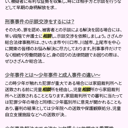
い、被疑者に有利な証拠を収集し、時には相手方と示談を行うな
どして早期の身柄解放を求...
刑事事件の示談交渉をするには？
そのため、罪を認め、被害者との示談による解決を図る場合には、
早い段階で弁護士に
相談
し、示談交渉を依頼しましょう。 さざんか
総合法律事務所は、さいたま市や川口市、川越市、上尾市を中心
に関東の皆様のお悩み解決に尽力しております。刑事事件だけで
なく相続や労働問題など、身の回りの法律問題でお困りの際は、
ぜひさざんか総合法...
少年事件とは～少年事件と成人事件の違い～
この時少年が触れた犯罪が重大である場合には家庭裁判所へと
送致される前に児童
相談
所を経由し、児童
相談
所から家庭裁判
所へと送致されることとなります。家庭裁判所での審判に当たって
は犯罪少年の場合と同様に少年鑑別所に意見が聞かれることも
あり、審判の結果としては少年院への送致や保護観察処分、児童
自立支援施設などへの送致が決...