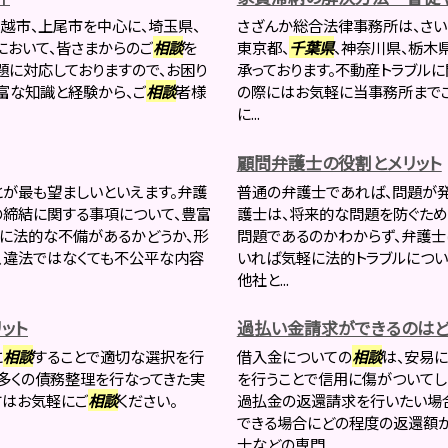
越市、上尾市を中心に、埼玉県、
さざんか総合法律事務所は、さい
において、皆さまからのご
相談
を
東京都、
千葉県
、神奈川県、栃木
題に対応しておりますので、お困り
承っております。不動産トラブル
豊富な知識と経験から、ご
相談
者様
の際にはお気軽に当事務所まで
に...
顧問弁護士の役割とメリット
とが最も望ましいといえます。弁護
普通の弁護士であれば、問題が
締結に関する事項について、豊富
護士は、将来的な問題を防ぐため
容に法的な不備があるかどうか、形
問題であるのかわからず、弁護士
、違法ではなくても不公平な内容
いれば気軽に法的トラブルについ
他社と...
ット
過払い金請求ができるのはど
に
相談
することで適切な選択を行
借入金についての
相談
は、安易
は多くの債務整理を行なってきた実
を行うことで信用に傷がついてし
方はお気軽にご
相談
ください。
過払金の返還請求を行いたい場
できる場合にどの程度の返還額
士などの専門...