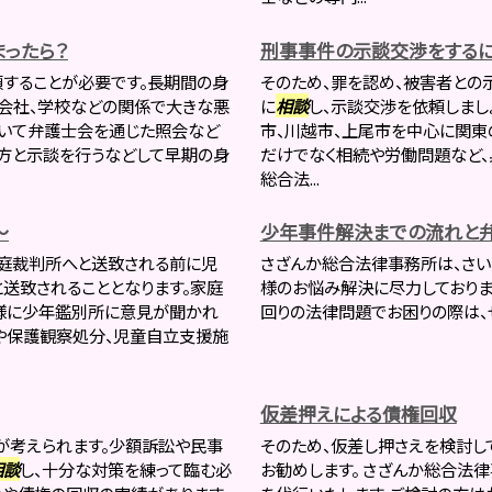
ったら？
刑事事件の示談交渉をするに
頼することが必要です。長期間の身
そのため、罪を認め、被害者との
会社、学校などの関係で大きな悪
に
相談
し、示談交渉を依頼しまし
用いて弁護士会を通じた照会など
市、川越市、上尾市を中心に関東
方と示談を行うなどして早期の身
だけでなく相続や労働問題など、
総合法...
～
少年事件解決までの流れと
庭裁判所へと送致される前に児
さざんか総合法律事務所は、さい
送致されることとなります。家庭
様のお悩み解決に尽力しておりま
様に少年鑑別所に意見が聞かれ
回りの法律問題でお困りの際は
や保護観察処分、児童自立支援施
仮差押えによる債権回収
が考えられます。少額訴訟や民事
そのため、仮差し押さえを検討
相談
し、十分な対策を練って臨む必
お勧めします。 さざんか総合法