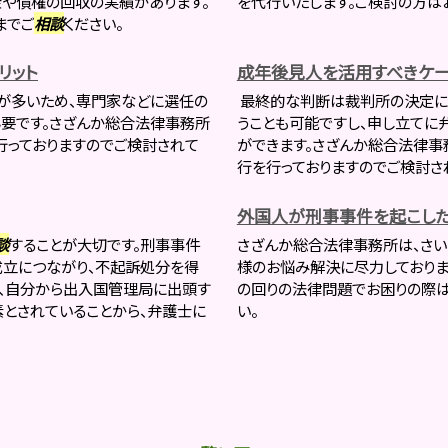
金や債権の回収の実績があります。
を代行いたします。ご検討の方は
までご
相談
ください。
リット
成年後見人を活用すべきケー
が多いため、専門家などに選任の
最終的な判断は裁判所の決定に
要です。さざんか総合法律事務所
うことも可能ですし、申し立てに
行っておりますのでご検討されて
ができます。さざんか総合法律
行を行っておりますのでご検討
外国人が刑事事件を起こした
談
することが大切です。刑事事件
さざんか総合法律事務所は、さい
成立につながり、不起訴処分を得
様のお悩み解決に尽力しておりま
は、自分から出入国管理局に出頭す
の回りの法律問題でお困りの際
とされていることから、弁護士に
い。