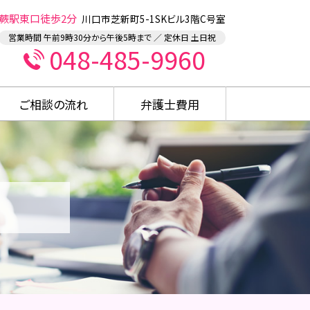
蕨駅東口徒歩2分
川口市芝新町5-1SKビル3階C号室
営業時間 午前9時30分から午後5時まで ／ 定休日 土日祝
048-485-9960
ご相談の流れ
弁護士費用