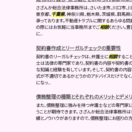
さざんか総合法律事務所は、さいたま市、川口市、川
東京都、
千葉県
、神奈川県、栃木県、茨城県、群馬県
承っております。不動産トラブルに関するあらゆる問
の際にはお気軽に当事務所までご
相談
ください。
に...
契約書作成とリーガルチェックの重要性
契約書のリーガルチェックは、弁護士に
相談
するこ
士は法律の専門家であり、契約書の内容や契約書の
な知識と経験を有しています。そして、契約書の内
式が不適切であるかどうかのアドバイスだけでなく
になっ...
債務整理の種類とそれぞれのメリットとデメリ
また、債務整理に強みを持つ弁護士などの専門家
うことが期待できます。 さざんか総合法律事務所
績とノウハウがありますので、債務整理にお困りの