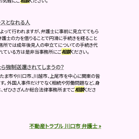
お気軽にご
相談
ください。
スとなれる人
よって行われますが、弁護士に事前に見立ててもら
弁護士の力を借りることで円滑に手続きを経ること
事務所では成年後見人の申立てについての手続き代
されている方は是非当事務所にご
相談
ください。
ら強制送還されてしまうの？
たま市や川口市、川越市、上尾市を中心に関東の皆
す。 外国人事件だけでなく相続や労働問題など、身
は、ぜひさざんか総合法律事務所までご
相談
くださ
不動産トラブル 川口市 弁護士 »