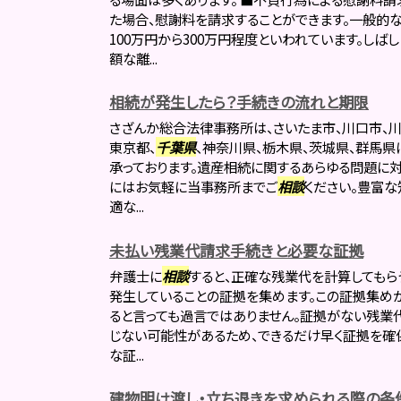
た場合、慰謝料を請求することができます。一般的
100万円から300万円程度といわれています。しば
額な離...
相続が発生したら？手続きの流れと期限
さざんか総合法律事務所は、さいたま市、川口市、川
東京都、
千葉県
、神奈川県、栃木県、茨城県、群馬県
承っております。遺産相続に関するあらゆる問題に対
にはお気軽に当事務所までご
相談
ください。豊富な
適な...
未払い残業代請求手続きと必要な証拠
弁護士に
相談
すると、正確な残業代を計算してもらう
発生していることの証拠を集めます。この証拠集め
ると言っても過言ではありません。証拠がない残業
じない可能性があるため、できるだけ早く証拠を確
な証...
建物明け渡し・立ち退きを求められる際の条