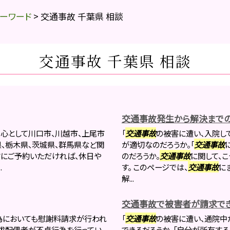
ーワード
>
交通事故 千葉県 相談
交通事故 千葉県 相談
交通事故発生から解決まで
心として川口市、川越市、上尾市
「
交通事故
の被害に遭い、入院し
県、栃木県、茨城県、群馬県など関
が適切なのだろうか。「
交通事故
前にご予約いただければ、休日や
のだろうか。
交通事故
に関して、
.
す。 このページでは、
交通事故
に
解...
交通事故で被害者が請求で
為においても慰謝料請求が行われ
「
交通事故
の被害に遭い、通院中
請求配偶者が不貞行為を行ってい
できるだろうか。「自分が所有す