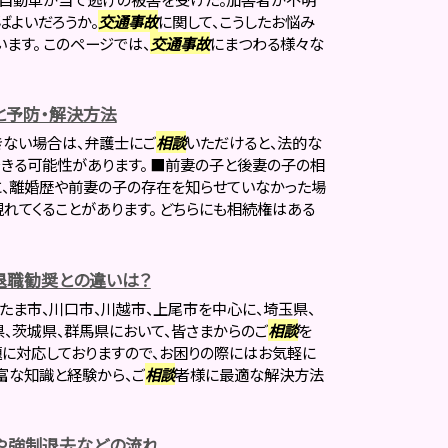
ばよいだろうか。
交通事故
に関して、こうしたお悩み
ます。 このページでは、
交通事故
にまつわる様々な
と予防・解決方法
きない場合は、弁護士にご
相談
いただけると、法的な
きる可能性があります。 ■前妻の子と後妻の子の相
に、離婚歴や前妻の子の存在を知らせていなかった場
れてくることがあります。 どちらにも相続権はある
退職勧奨との違いは？
たま市、川口市、川越市、上尾市を中心に、埼玉県、
県、茨城県、群馬県において、皆さまからのご
相談
を
題に対応しておりますので、お困りの際にはお気軽に
富な知識と経験から、ご
相談
者様に最適な解決方法
や強制退去などの流れ