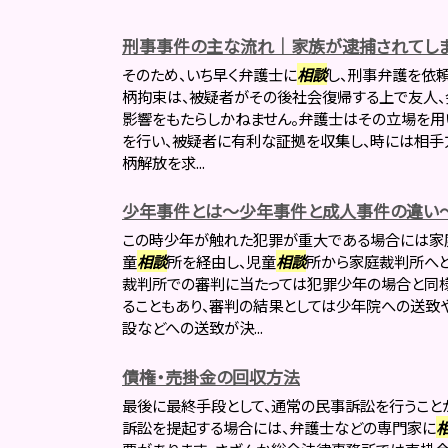
刑事事件の主な流れ｜家族が逮捕されてしま
そのため、いち早く弁護士に
相談
し、刑事弁護を依
柄拘束は、被疑者がその後社会復帰する上で友人、
影響をもたらしかねません。弁護士はその立場を
を行い、被疑者に有利な証拠を収集し、時には相手
柄解放を求...
少年事件とは～少年事件と成人事件の違い
この時少年が触れた犯罪が重大である場合には家
童
相談
所を経由し、児童
相談
所から家庭裁判所へと
裁判所での審判に当たっては犯罪少年の場合と同
ることもあり、審判の結果としては少年院への送致
設などへの送致が決...
債権・売掛金の回収方法
最後に最終手段として、通常の民事訴訟を行うこと
訴訟を提起する場合には、弁護士などの専門家に