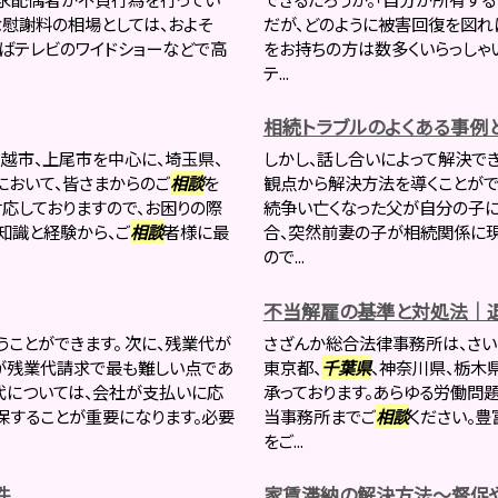
な慰謝料の相場としては、およそ
だが、どのように被害回復を図れ
しばテレビのワイドショーなどで高
をお持ちの方は数多くいらっしゃい
テ...
相続トラブルのよくある事例
越市、上尾市を中心に、埼玉県、
しかし、話し合いによって解決で
において、皆さまからのご
相談
を
観点から解決方法を導くことがで
応しておりますので、お困りの際
続争い亡くなった父が自分の子
知識と経験から、ご
相談
者様に最
合、突然前妻の子が相続関係に現
ので...
不当解雇の基準と対処法｜
ことができます。 次に、残業代が
さざんか総合法律事務所は、さい
が残業代請求で最も難しい点であ
東京都、
千葉県
、神奈川県、栃木
代については、会社が支払いに応
承っております。あらゆる労働問
保することが重要になります。必要
当事務所までご
相談
ください。豊
をご...
件
家賃滞納の解決方法～督促