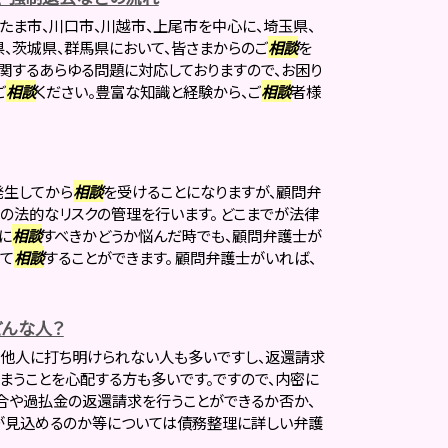
たま市、川口市、川越市、上尾市を中心に、埼玉県、
県、茨城県、群馬県において、皆さまからのご
相談
を
に関するあらゆる問題に対応しておりますので、お困り
ご
相談
ください。豊富な知識と経験から、ご
相談
者様
発生してから
相談
を受けることになりますが、顧問弁
の法的なリスクの管理を行います。 どこまでが法律
に
相談
すべきかどうか悩んだ時でも、顧問弁護士が
て
相談
することができます。 顧問弁護士がいれば、
んな人？
に他人に打ち明けられない人も多いですし、返還請求
まうことを心配する方も多いです。ですので、内密に
合や過払金の返還請求を行うことができるか否か、
が見込めるのか等については債務整理に詳しい弁護