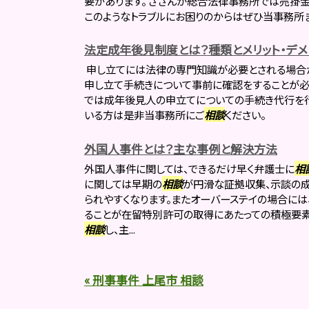
要があります。 さざんか総合法律事務所では売掛
このようなトラブルにお困りのからはぜひ当事務所
法定成年後見制度とは？種類とメリット・デメ
申し立てには法律の専門知識が必要とされる場合
申し立て手続きについて事前に確認をすることが必
では成年後見人の申立てについての手続き代行を
いる方は是非当事務所にご
相談
ください。
外国人事件とは？主な事例と解決方法
外国人事件に関しては、できるだけ早く弁護士に
相
に関しては早期の
相談
が円滑な証拠収集、示談の
られやすくなります。またオーバーステイの場合に
ることが在留特別許可の取得にあたっての積極要素
相談
し、主...
« 刑事事件 上尾市 相談