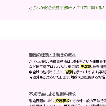
さざんか総合法律事務所
>
エリアに関するキ
離婚の種類と手続きの流れ
さざんか総合法律事務所は、埼玉県さいたま市を中
など埼玉県下はもちろん、東京都、
千葉県
、神奈川
東全域の皆様から広くご
相談
を承っております。事
時間外もご対応いたします。離婚問題に関するお悩..
不貞行為による慰謝料請求
離婚問題のほか、
交通事故
やその他一般の不法行
る場面は多くあります。 ■不貞行為による慰謝料