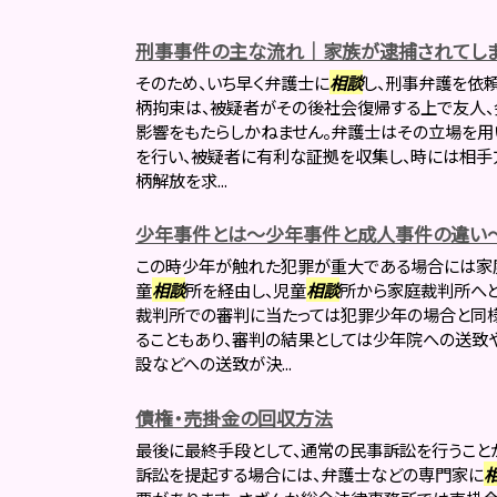
刑事事件の主な流れ｜家族が逮捕されてしま
そのため、いち早く弁護士に
相談
し、刑事弁護を依
柄拘束は、被疑者がその後社会復帰する上で友人、
影響をもたらしかねません。弁護士はその立場を
を行い、被疑者に有利な証拠を収集し、時には相手
柄解放を求...
少年事件とは～少年事件と成人事件の違い
この時少年が触れた犯罪が重大である場合には家
童
相談
所を経由し、児童
相談
所から家庭裁判所へと
裁判所での審判に当たっては犯罪少年の場合と同
ることもあり、審判の結果としては少年院への送致
設などへの送致が決...
債権・売掛金の回収方法
最後に最終手段として、通常の民事訴訟を行うこと
訴訟を提起する場合には、弁護士などの専門家に