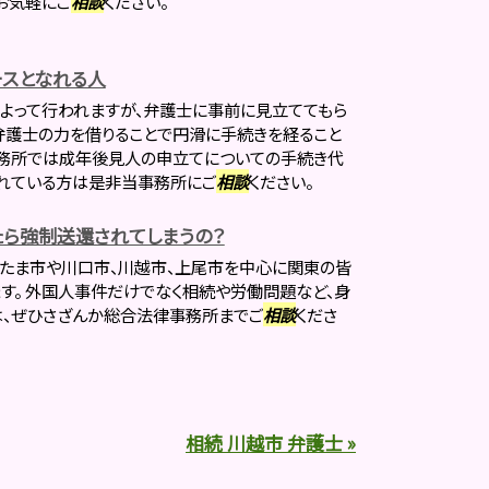
お気軽にご
相談
ください。
スとなれる人
よって行われますが、弁護士に事前に見立ててもら
弁護士の力を借りることで円滑に手続きを経ること
事務所では成年後見人の申立てについての手続き代
されている方は是非当事務所にご
相談
ください。
ら強制送還されてしまうの？
たま市や川口市、川越市、上尾市を中心に関東の皆
す。 外国人事件だけでなく相続や労働問題など、身
は、ぜひさざんか総合法律事務所までご
相談
くださ
相続 川越市 弁護士 »