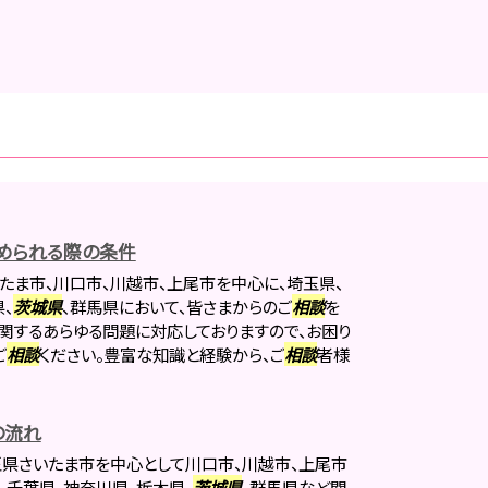
められる際の条件
たま市、川口市、川越市、上尾市を中心に、埼玉県、
、
茨城県
、群馬県において、皆さまからのご
相談
を
関するあらゆる問題に対応しておりますので、お困り
ご
相談
ください。豊富な知識と経験から、ご
相談
者様
の流れ
県さいたま市を中心として川口市、川越市、上尾市
、千葉県、神奈川県、栃木県、
茨城県
、群馬県など関