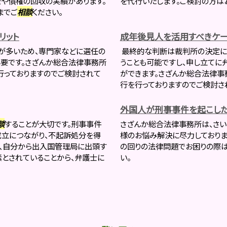
金や債権の回収の実績があります。
を代行いたします。ご検討の方は
までご
相談
ください。
リット
成年後見人を活用すべきケー
が多いため、専門家などに選任の
最終的な判断は裁判所の決定に
要です。さざんか総合法律事務所
うことも可能ですし、申し立てに
行っておりますのでご検討されて
ができます。さざんか総合法律
行を行っておりますのでご検討
外国人が刑事事件を起こした
談
することが大切です。刑事事件
さざんか総合法律事務所は、さい
成立につながり、不起訴処分を得
様のお悩み解決に尽力しておりま
は、自分から出入国管理局に出頭す
の回りの法律問題でお困りの際
とされていることから、弁護士に
い。