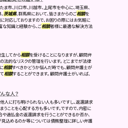
たま市、川口市、川越市、上尾市を中心に、埼玉県、
、
茨城県
、群馬県において、皆さまからのご
相談
を
題に対応しておりますので、お困りの際にはお気軽に
富な知識と経験から、ご
相談
者様に最適な解決方法
発生してから
相談
を受けることになりますが、顧問弁
の法的なリスクの管理を行います。 どこまでが法律
に
相談
すべきかどうか悩んだ時でも、顧問弁護士が
て
相談
することができます。 顧問弁護士がいれば、
んな人？
に他人に打ち明けられない人も多いですし、返還請求
まうことを心配する方も多いです。ですので、内密に
合や過払金の返還請求を行うことができるか否か、
が見込めるのか等については債務整理に詳しい弁護