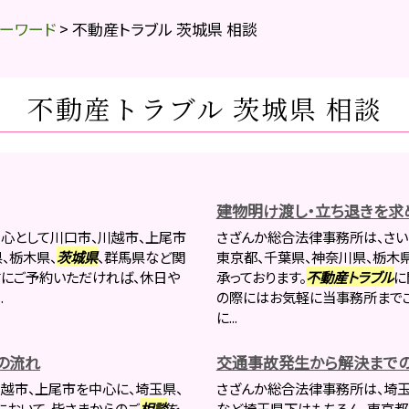
ーワード
>
不動産トラブル 茨城県 相談
不動産トラブル 茨城県 相談
建物明け渡し・立ち退きを求
心として川口市、川越市、上尾市
さざんか総合法律事務所は、さい
、栃木県、
茨城県
、群馬県など関
東京都、千葉県、神奈川県、栃木県
前にご予約いただければ、休日や
承っております。
不動産トラブル
に
.
の際にはお気軽に当事務所まで
に...
の流れ
交通事故発生から解決まで
越市、上尾市を中心に、埼玉県、
さざんか総合法律事務所は、埼玉
において、皆さまからのご
相談
を
など埼玉県下はもちろん、東京都