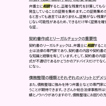
弁護士に
相談
すると、正確な残業代を計算してもらう
発生していることの証拠を集めます。この証拠集め
ると言っても過言ではありません。証拠がない残業
じない可能性があるため、できるだけ早く証拠を確
な証...
契約書作成とリーガルチェックの重要性
契約書のリーガルチェックは、弁護士に
相談
するこ
士は法律の専門家であり、契約書の内容や契約書の
な知識と経験を有しています。そして、契約書の内
式が不適切であるかどうかのアドバイスだけでなく
になっ...
債務整理の種類とそれぞれのメリットとデメリ
また、債務整理に強みを持つ弁護士などの専門家
うことが期待できます。 さざんか総合法律事務所
績とノウハウがありますので、債務整理にお困りの