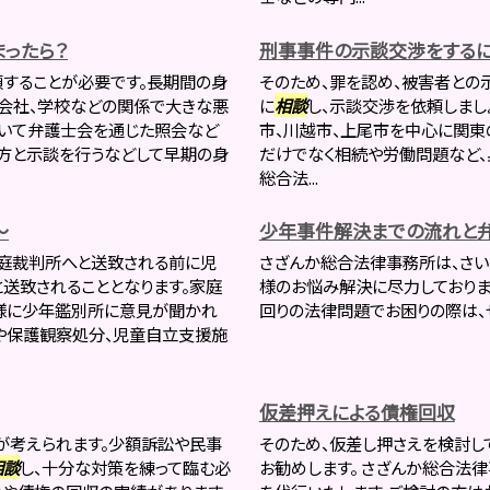
ったら？
刑事事件の示談交渉をするに
頼することが必要です。長期間の身
そのため、罪を認め、被害者との
会社、学校などの関係で大きな悪
に
相談
し、示談交渉を依頼しまし
用いて弁護士会を通じた照会など
市、川越市、上尾市を中心に関東
方と示談を行うなどして早期の身
だけでなく相続や労働問題など、
総合法...
～
少年事件解決までの流れと
庭裁判所へと送致される前に児
さざんか総合法律事務所は、さい
送致されることとなります。家庭
様のお悩み解決に尽力しておりま
様に少年鑑別所に意見が聞かれ
回りの法律問題でお困りの際は
や保護観察処分、児童自立支援施
仮差押えによる債権回収
が考えられます。少額訴訟や民事
そのため、仮差し押さえを検討
相談
し、十分な対策を練って臨む必
お勧めします。 さざんか総合法