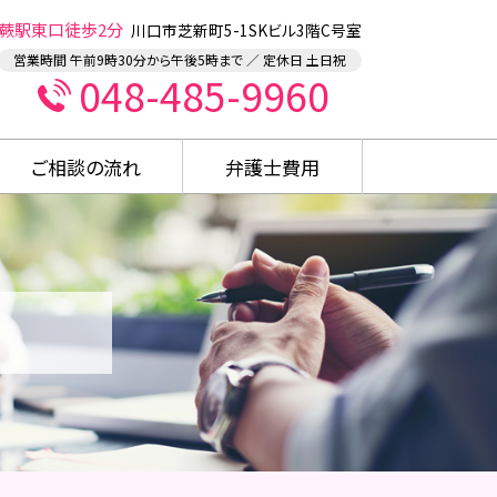
蕨駅東口徒歩2分
川口市芝新町5-1SKビル3階C号室
営業時間 午前9時30分から午後5時まで ／ 定休日 土日祝
048-485-9960
ご相談の流れ
弁護士費用