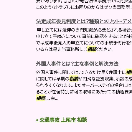
要があります。 さざんか総合法律事務所では売掛
このようなトラブルにお困りのからはぜひ当事務所
法定成年後見制度とは？種類とメリット・デメ
申し立てには法律の専門知識が必要とされる場合
申し立て手続きについて事前に確認をすることが必
では成年後見人の申立てについての手続き代行を
いる方は是非当事務所にご
相談
ください。
外国人事件とは？主な事例と解決方法
外国人事件に関しては、できるだけ早く弁護士に
相
に関しては早期の
相談
が円滑な証拠収集、示談の
られやすくなります。またオーバーステイの場合に
ることが在留特別許可の取得にあたっての積極要素
相談
し、主...
« 交通事故 上尾市 相談