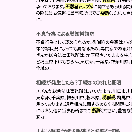
承っております。
不動産トラブル
に関するあらゆる問
の際にはお気軽に当事務所までご
相談
ください。
に...
不貞行為による慰謝料請求
不貞行為として認められるか、慰謝料の金額はどの
体的な状況によっても異なるため、専門家である弁
ざんか総合法律事務所は、埼玉県さいたま市を中心
ど埼玉県下はもちろん、東京都、千葉県、神奈川県、
全域の...
相続が発生したら？手続きの流れと期限
さざんか総合法律事務所は、さいたま市、川口市、川
東京都、千葉県、神奈川県、栃木県、
茨城県
、群馬県
承っております。遺産相続に関するあらゆる問題に対
にはお気軽に当事務所までご
相談
ください。豊富な
適な...
未払い残業代請求手続きと必要な証拠