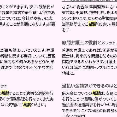
ことができます。 次に、残業代が
さざんか総合法律事務所は、さい
が残業代請求で最も難しい点であ
東京都、千葉県、神奈川県、栃木県
代については、会社が支払いに応
承っております。あらゆる労働問
保することが重要になります。必要
当事務所までご
相談
ください。豊
をご...
顧問弁護士の役割とメリット
とが最も望ましいといえます。弁護
普通の弁護士であれば、問題が
締結に関する事項について、豊富
護士は、将来的な問題を防ぐため
容に法的な不備があるかどうか、形
問題であるのかわからず、弁護士
、違法ではなくても不公平な内容
いれば気軽に法的トラブルについ
他社と...
ット
過払い金請求ができるのはど
に
相談
することで適切な選択を行
借入金についての
相談
は、安易
は多くの債務整理を行なってきた実
を行うことで信用に傷がついてし
方はお気軽にご
相談
ください。
過払金の返還請求を行いたい場
できる場合にどの程度の返還額
士などの専門...