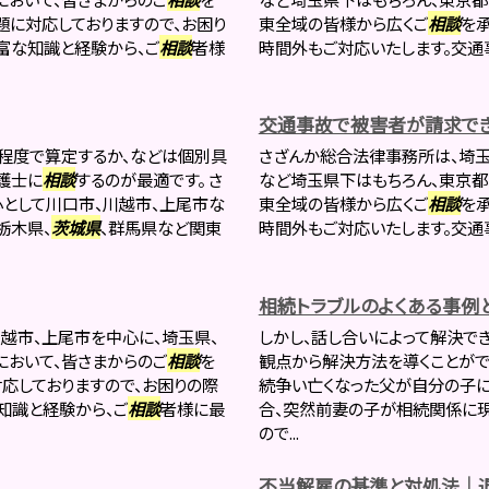
題に対応しておりますので、お困り
東全域の皆様から広くご
相談
を
豊富な知識と経験から、ご
相談
者様
時間外もご対応いたします。交通事
交通事故で被害者が請求で
程度で算定するか、などは個別具
さざんか総合法律事務所は、埼玉
護士に
相談
するのが最適です。 さ
など埼玉県下はもちろん、東京都
として川口市、川越市、上尾市な
東全域の皆様から広くご
相談
を
栃木県、
茨城県
、群馬県など関東
時間外もご対応いたします。交通事
相続トラブルのよくある事例
越市、上尾市を中心に、埼玉県、
しかし、話し合いによって解決で
において、皆さまからのご
相談
を
観点から解決方法を導くことがで
応しておりますので、お困りの際
続争い亡くなった父が自分の子
知識と経験から、ご
相談
者様に最
合、突然前妻の子が相続関係に現
ので...
不当解雇の基準と対処法｜