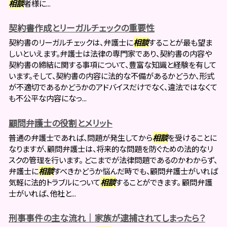
相談
者様に...
契約書作成とリーガルチェックの重要性
契約書のリーガルチェックは、弁護士に
相談
することが最も望ま
しいといえます。弁護士は法律の専門家であり、契約書の内容や
契約書の締結に関する事項について、豊富な知識と経験を有して
います。そして、契約書の内容に法的な不備があるかどうか、形式
が不適切であるかどうかのアドバイスだけでなく、違法ではなくて
も不公平な内容になっ...
顧問弁護士の役割とメリット
普通の弁護士であれば、問題が発生してから
相談
を受けることに
なりますが、顧問弁護士は、将来的な問題を防ぐための法的なリ
スクの管理を行います。 どこまでが法律問題であるのかわからず、
弁護士に
相談
すべきかどうか悩んだ時でも、顧問弁護士がいれば
気軽に法的トラブルについて
相談
することができます。 顧問弁護
士がいれば、他社と...
刑事事件の主な流れ｜家族が逮捕されてしまったら？