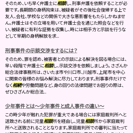
そのため、いち早く弁護士に
相談
し、刑事弁護を依頼することが必
要です。長期間の身柄拘束は、被疑者がその後社会復帰する上で
友人、会社、学校などの関係で大きな悪影響をもたらしかねませ
ん。弁護士はその立場を用いて弁護士会を通じた照会などを行
い、被疑者に有利な証拠を収集し、時には相手方と示談を行うな
どして早期の身柄解放を求...
刑事事件の示談交渉をするには？
そのため、罪を認め、被害者との示談による解決を図る場合には、
早い段階で弁護士に
相談
し、示談交渉を依頼しましょう。 さざんか
総合法律事務所は、さいたま市や川口市、川越市、上尾市を中心
に関東の皆様のお悩み解決に尽力しております。刑事事件だけで
なく
相続
や労働問題など、身の回りの法律問題でお困りの際は、
ぜひさざんか総合法...
少年事件とは～少年事件と成人事件の違い～
この時少年が触れた犯罪が重大である場合には家庭裁判所へと
送致される前に児童
相談
所を経由し、児童
相談
所から家庭裁判
所へと送致されることとなります。家庭裁判所での審判に当たって