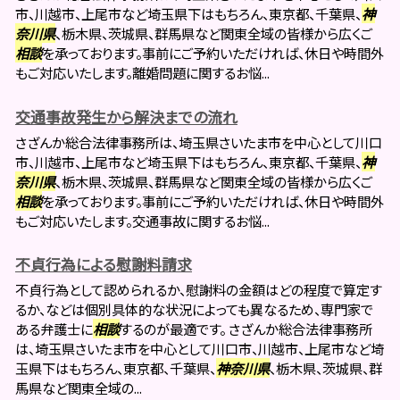
市、川越市、上尾市など埼玉県下はもちろん、東京都、千葉県、
神
奈川県
、栃木県、茨城県、群馬県など関東全域の皆様から広くご
相談
を承っております。事前にご予約いただければ、休日や時間外
もご対応いたします。離婚問題に関するお悩...
交通事故発生から解決までの流れ
さざんか総合法律事務所は、埼玉県さいたま市を中心として川口
市、川越市、上尾市など埼玉県下はもちろん、東京都、千葉県、
神
奈川県
、栃木県、茨城県、群馬県など関東全域の皆様から広くご
相談
を承っております。事前にご予約いただければ、休日や時間外
もご対応いたします。交通事故に関するお悩...
不貞行為による慰謝料請求
不貞行為として認められるか、慰謝料の金額はどの程度で算定す
るか、などは個別具体的な状況によっても異なるため、専門家で
ある弁護士に
相談
するのが最適です。 さざんか総合法律事務所
は、埼玉県さいたま市を中心として川口市、川越市、上尾市など埼
玉県下はもちろん、東京都、千葉県、
神奈川県
、栃木県、茨城県、群
馬県など関東全域の...