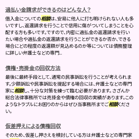
過払い金請求ができるのはどんな人？
借入金についての
相談
は、安易に他人に打ち明けられない人も多
いですし、返還請求を行うことで信用に傷がついてしまうことを心
配する方も多いです。ですので、内密に過払金の返還請求を行い
たい場合や過払金の返還請求を行うことができるか否か、できる
場合にどの程度の返還額が見込めるのか等については債務整理
に詳しい弁護士などの専門...
債権・売掛金の回収方法
最後に最終手段として、通常の民事訴訟を行うことが考えられま
す。少額訴訟や民事訴訟を提起する場合には、弁護士などの専門
家に
相談
し、十分な対策を練って臨む必要があります。 さざんか
総合法律事務所では売掛金や債権の回収の実績があります。この
ようなトラブルにお困りのからはぜひ当事務所までご
相談
くださ
い。
仮差押えによる債権回収
そのため、仮差し押さえを検討している方は弁護士などの専門家