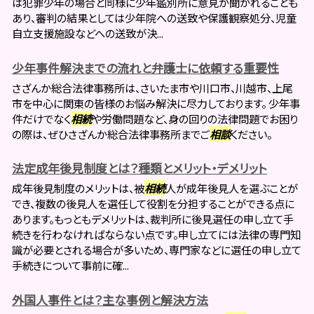
は犯罪少年の場合と同様に少年鑑別所に意見が聞かれることも
あり、審判の結果としては少年院への送致や保護観察処分、児童
自立支援施設などへの送致が決...
少年事件解決までの流れと弁護士に依頼する重要性
さざんか総合法律事務所は、さいたま市や川口市、川越市、上尾
市を中心に関東の皆様のお悩み解決に尽力しております。 少年事
件だけでなく
相続
や労働問題など、身の回りの法律問題でお困り
の際は、ぜひさざんか総合法律事務所までご
相談
ください。
法定成年後見制度とは？種類とメリット・デメリット
成年後見制度のメリットは、被
相続
人が成年後見人を選ぶことが
でき、複数の後見人を選任して役割を分担することができる点に
あります。もっともデメリットは、裁判所に後見選任の申し立て手
続きを行わなければならない点です。申し立てには法律の専門知
識が必要とされる場合が多いため、専門家などに選任の申し立て
手続きについて事前に確...
外国人事件とは？主な事例と解決方法