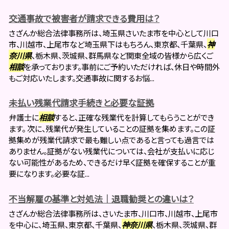
交通事故で被害者が請求できる費用は？
さざんか総合法律事務所は、埼玉県さいたま市を中心として川口
市、川越市、上尾市など埼玉県下はもちろん、東京都、千葉県、
神
奈川県
、栃木県、茨城県、群馬県など関東全域の皆様から広くご
相談
を承っております。事前にご予約いただければ、休日や時間外
もご対応いたします。交通事故に関するお悩...
未払い残業代請求手続きと必要な証拠
弁護士に
相談
すると、正確な残業代を計算してもらうことができ
ます。 次に、残業代が発生していることの証拠を集めます。この証
拠集めが残業代請求で最も難しい点であると言っても過言では
ありません。証拠がない残業代については、会社が支払いに応じ
ない可能性があるため、できるだけ早く証拠を確保することが重
要になります。必要な証...
不当解雇の基準と対処法｜退職勧奨との違いは？
さざんか総合法律事務所は、さいたま市、川口市、川越市、上尾市
を中心に、埼玉県、東京都、千葉県、
神奈川県
、栃木県、茨城県、群