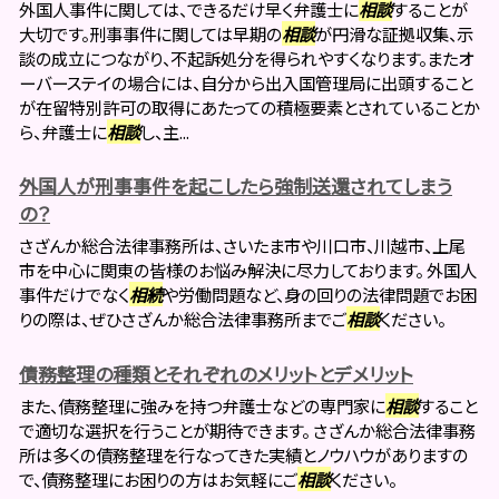
外国人事件に関しては、できるだけ早く弁護士に
相談
することが
大切です。刑事事件に関しては早期の
相談
が円滑な証拠収集、示
談の成立につながり、不起訴処分を得られやすくなります。またオ
ーバーステイの場合には、自分から出入国管理局に出頭すること
が在留特別許可の取得にあたっての積極要素とされていることか
ら、弁護士に
相談
し、主...
外国人が刑事事件を起こしたら強制送還されてしまう
の？
さざんか総合法律事務所は、さいたま市や川口市、川越市、上尾
市を中心に関東の皆様のお悩み解決に尽力しております。 外国人
事件だけでなく
相続
や労働問題など、身の回りの法律問題でお困
りの際は、ぜひさざんか総合法律事務所までご
相談
ください。
債務整理の種類とそれぞれのメリットとデメリット
また、債務整理に強みを持つ弁護士などの専門家に
相談
すること
で適切な選択を行うことが期待できます。 さざんか総合法律事務
所は多くの債務整理を行なってきた実績とノウハウがありますの
で、債務整理にお困りの方はお気軽にご
相談
ください。