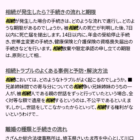
相続が発生したら？手続きの流れと期限
相続
が発生した場合の手続きは、どのような流れで進行し、どのよ
うな期限があるのでしょうか。 被
相続
人の死亡が判明した後、7日
以内に死亡届を提出します。 14日以内に、年金の受給停止手続
き、世帯主変更の手続き、健康保険と介護保険の資格喪失届出の
手続きなどを行います。
相続
放棄や限定承認の申し立ての期限
は、原則として相...
相続トラブルのよくある事例と予防・解決方法
相続
においては、どのようなトラブルがよく起こるのでしょうか。 ■
兄弟姉妹間での寄与分についての
相続
争い兄妹姉妹のうちの一
人が、被
相続
人である親の世話をずっと行っていたという場合、全
く対等な額で遺産を
相続
するというのは、不公平であるといえま
す。しかし、世話をしてこなかったからといって、
相続
する権利がな
いというわけで...
離婚の種類と手続きの流れ
さざんか総合法律事務所は、埼玉県さいたま市を中心として川口