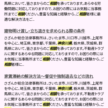
馬県において、皆さまからのご
相談
を承っております。あらゆる労
働問題に対応しておりますので、お困りの際にはお気軽に当事務
所までご
相談
ください。豊富な知識と経験から、ご
相談
者様に最
適な解決方法をご...
建物明け渡し・立ち退きを求められる際の条件
さざんか総合法律事務所は、さいたま市、川口市、川越市、上尾市
を中心に、埼玉県、東京都、千葉県、
神奈川県
、栃木県、茨城県、群
馬県において、皆さまからのご
相談
を承っております。不動産トラブ
ルに関するあらゆる問題に対応しておりますので、お困りの際には
お気軽に当事務所までご
相談
ください。豊富な知識と経験から、ご
相談
者様に...
家賃滞納の解決方法～督促や強制退去などの流れ
さざんか総合法律事務所は、さいたま市、川口市、川越市、上尾市
を中心に、埼玉県、東京都、千葉県、
神奈川県
、栃木県、茨城県、群
馬県において、皆さまからのご
相談
を承っております。不動産トラブ
ルに関するあらゆる問題に対応しておりますので、お困りの際には
お気軽に当事務所までご
相談
ください。豊富な知識と経験から、ご