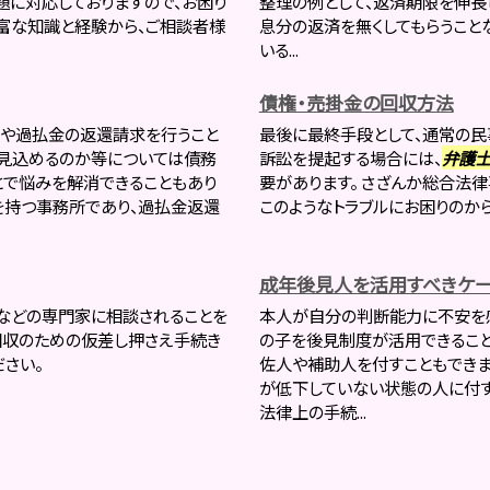
題に対応しておりますので、お困り
整理の例として、返済期限を伸長
富な知識と経験から、ご相談者様
息分の返済を無くしてもらうこと
いる...
債権・売掛金の回収方法
合や過払金の返還請求を行うこと
最後に最終手段として、通常の民
見込めるのか等については債務
訴訟を提起する場合には、
弁護
とで悩みを解消できることもあり
要があります。 さざんか総合法
を持つ事務所であり、過払金返還
このようなトラブルにお困りのか
成年後見人を活用すべきケー
などの専門家に相談されることを
本人が自分の判断能力に不安を
回収のための仮差し押さえ手続き
の子を後見制度が活用できること
さい。
佐人や補助人を付すこともできま
が低下していない状態の人に付す
法律上の手続...