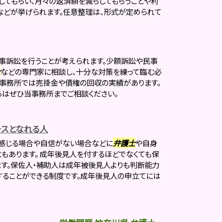
してもらい、月々の返済額を減らしてもらうことや利
などが挙げられます。任意整理は、形式が定められて
事訴訟を行うことが考えられます。少額訴訟や民事
士
などの専門家に相談し、十分な対策を練って臨む必
律事務所では売掛金や債権の回収の実績があります。
らはぜひ当事務所までご相談ください。
スとなれる人
感じる場合や自信がない場合などに
弁護士
や自身
もあります。 成年後見人を付するほどでなくても保
す。保佐人・補助人は成年被後見人よりも判断能力
ることができる制度です。成年後見人の申立てには