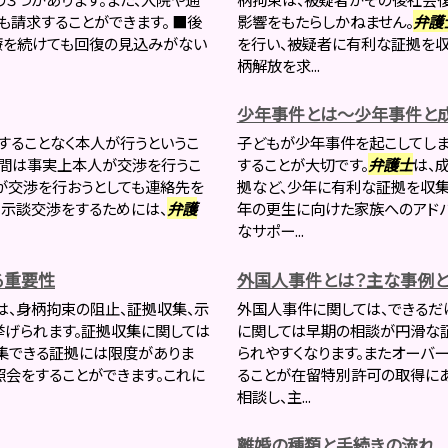
請求することができます。 ■後
影響をもたらしかねません。
弁護
療を続けても回復の見込みがない
を行い、被疑者に有利な証拠を収
柄解放を求...
少年事件とは～少年事件と
することなく本人が行うというこ
子どもが少年事件を起こしてしま
る間は事実上本人が交渉を行うこ
することが大切です。
弁護士
は、
が交渉を行おうとしても連絡先を
拠など、少年に有利な証拠を収集
、示談交渉をするためには、
弁護
年の更生に向けた家族へのアドバ
なサポー...
る重要性
外国人事件とは？主な事例
は、身柄拘束の阻止、証拠収集、示
外国人事件に関しては、できるだ
げられます。証拠収集に関しては
に関しては早期の相談が円滑な
集できる証拠には限度がありま
られやすくなります。またオーバ
照会をすることができます。これに
ることが在留特別許可の取得にあ
相談し、主...
離婚の種類と手続きの流れ