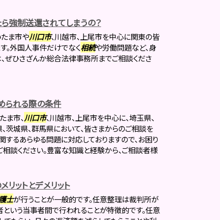
ら強制送還されてしまうの？
いたま市や
川口市
、川越市、上尾市を中心に関東の皆
す。外国人事件だけでなく
相続
や労働問題など、身
、ぜひさざんか総合法律事務所までご相談くださ
められる際の条件
たま市、
川口市
、川越市、上尾市を中心に、埼玉県、
県、茨城県、群馬県において、皆さまからのご相談を
に関するあらゆる問題に対応しておりますので、お困り
相談ください。豊富な知識と経験から、ご相談者様
メリットとデメリット
護士
が行うことが一般的です。任意整理は裁判所が
者という当事者間で行われることが特徴的です。任意