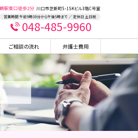
蕨駅東口徒歩2分
川口市芝新町5-1SKビル3階C号室
営業時間 午前9時30分から午後5時まで ／ 定休日 土日祝
048-485-9960
ご相談の流れ
弁護士費用