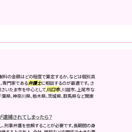
謝料の金額はどの程度で算定するか、などは個別具
、専門家である
弁護士
に相談するのが最適です。 さ
県さいたま市を中心として
川口市
、川越市、上尾市な
千葉県、神奈川県、栃木県、茨城県、群馬県など関東
逮捕されてしまったら？
し、刑事弁護を依頼することが必要です。長期間の身
帰する上で友人、会社、学校などの関係で大きな悪