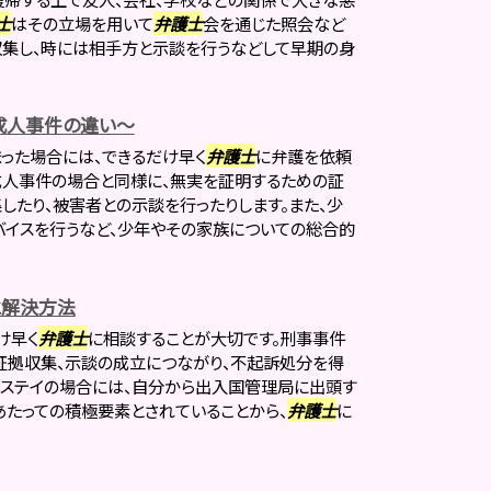
士
はその立場を用いて
弁護士
会を通じた照会など
集し、時には相手方と示談を行うなどして早期の身
成人事件の違い～
った場合には、できるだけ早く
弁護士
に弁護を依頼
成人事件の場合と同様に、無実を証明するための証
したり、被害者との示談を行ったりします。また、少
イスを行うなど、少年やその家族についての総合的
と解決方法
け早く
弁護士
に相談することが大切です。刑事事件
証拠収集、示談の成立につながり、不起訴処分を得
ーステイの場合には、自分から出入国管理局に出頭す
たっての積極要素とされていることから、
弁護士
に