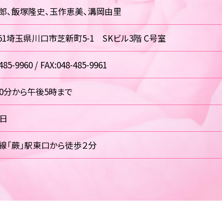
郎、飯塚隆史、玉作恵美、溝岡由里
0851埼玉県川口市芝新町5-1 SKビル3階 C号室
485-9960 / FAX:048-485-9961
30分から午後5時まで
祝日
線「蕨」駅東口から徒歩２分