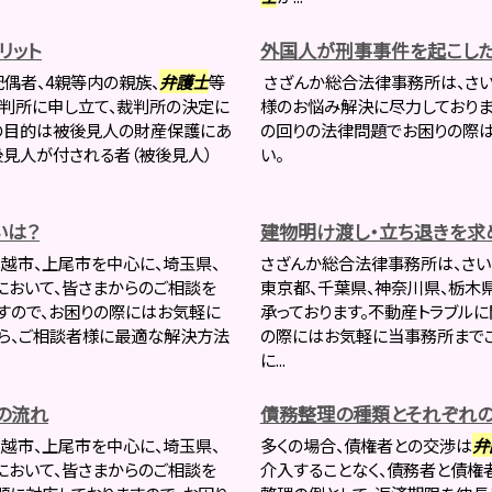
リット
外国人が刑事事件を起こした
偶者、4親等内の親族、
弁護士
等
さざんか総合法律事務所は、さ
判所に申し立て、裁判所の決定に
様のお悩み解決に尽力しておりま
の目的は被後見人の財産保護にあ
の回りの法律問題でお困りの際は
後見人が付される者（被後見人）
い。
いは？
建物明け渡し・立ち退きを求
川越市、上尾市を中心に、埼玉県、
さざんか総合法律事務所は、さい
において、皆さまからのご相談を
東京都、千葉県、神奈川県、栃木
すので、お困りの際にはお気軽に
承っております。不動産トラブル
ら、ご相談者様に最適な解決方法
の際にはお気軽に当事務所までご
に...
の流れ
債務整理の種類とそれぞれの
川越市、上尾市を中心に、埼玉県、
多くの場合、債権者との交渉は
弁
において、皆さまからのご相談を
介入することなく、債務者と債権