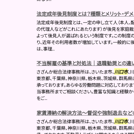
法定成年後見制度とは？種類とメリット・デメ
法定成年後見制度とは、一定の申し立て人（本人、配
の代理人などがこれにあたります）が後見を家庭裁
よって後見人が選ばれるという制度です。この制度
り、近年その利用者数が増加しています。一般的に
は、事理...
不当解雇の基準と対処法｜退職勧奨との違
さざんか総合法律事務所は、さいたま市、
川口市
、
東京都、千葉県、神奈川県、栃木県、茨城県、群馬県
承っております。あらゆる労働問題に対応しておりま
当事務所までご相談ください。豊富な知識と経験か
をご...
家賃滞納の解決方法～督促や強制退去など
さざんか総合法律事務所は、さいたま市、
川口市
、
東京都、千葉県、神奈川県、栃木県、茨城県、群馬県