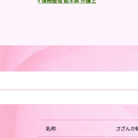
« 債務整理 栃木県 弁護士
名称
さざんか