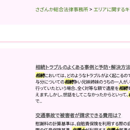
さざんか総合法律事務所
>
エリアに関するキ
相続トラブルのよくある事例と予防・解決方
相続
においては、どのようなトラブルがよく起こるの
与分についての
相続
争い兄妹姉妹のうちの一人が、
行っていたという場合、全く対等な額で遺産を
相続
えます。しかし、世話をしてこなかったからといって、
で...
交通事故で被害者が請求できる費用は？
慰謝料の計算基準は、自賠責保険を利用する際の
際の任意保険基準、
弁護士
が利用する
弁護士
基準