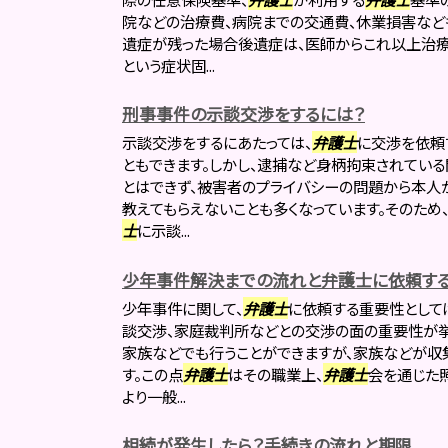
院などの治療費、病院までの交通費、休業損害なども
遺症が残った場合後遺症は、医師からこれ以上治
という症状固...
刑事事件の示談交渉をするには？
示談交渉をするにあたっては、
弁護士
に交渉を依頼
ともできます。しかし、逮捕など身柄拘束されてい
とはできず、被害者のプライバシーの問題から本人
教えてもらえないことも多くなっています。そのため
士
に示談...
少年事件解決までの流れと弁護士に依頼す
少年事件に関して、
弁護士
に依頼する重要性として
談交渉、家庭裁判所などとの交渉の面の重要性が挙
家族などでも行うことができますが、家族などが収
す。この点
弁護士
はその職業上、
弁護士
会を通じた
より一般...
相続が発生したら？手続きの流れと期限