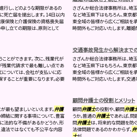
進行し、どのような期限があるの
さざんか総合法律事務所は、埼
に死亡届を提出します。 14日以内
など埼玉県下はもちろん、東京都
健康保険と介護保険の資格喪失届
東全域の皆様から広くご相談を承
申し立ての期限は、原則として
時間外もご対応いたします。離婚問
交通事故発生から解決まで
ことができます。 次に、残業代が
さざんか総合法律事務所は、埼
が残業代請求で最も難しい点であ
など埼玉県下はもちろん、東京都
代については、会社が支払いに応
東全域の皆様から広くご相談を承
保することが重要になります。必要
時間外もご対応いたします。交通事
顧問弁護士の役割とメリット
とが最も望ましいといえます。
弁護
顧問
弁護士
の役割や、顧問
弁護
締結に関する事項について、豊富
うか。普通の
弁護士
であれば、問
容に法的な不備があるかどうか、形
問
弁護士
は、将来的な問題を防ぐ
、違法ではなくても不公平な内容
法律問題であるのかわからず、
弁
士
が...