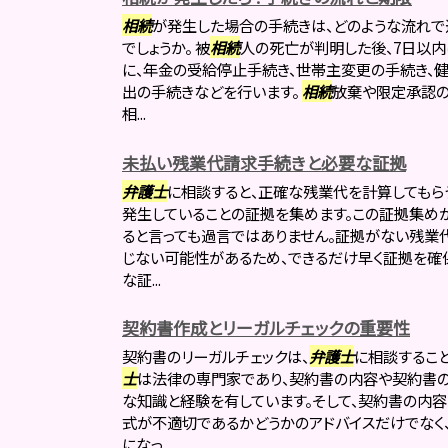
相続
が発生した場合の手続きは、どのような流れで
でしょうか。 被
相続
人の死亡が判明した後、7日以内
に、年金の受給停止手続き、世帯主変更の手続き、
出の手続きなどを行います。
相続
放棄や限定承認の
相...
未払い残業代請求手続きと必要な証拠
弁護士
に相談すると、正確な残業代を計算してもらう
発生していることの証拠を集めます。この証拠集め
ると言っても過言ではありません。証拠がない残業
じない可能性があるため、できるだけ早く証拠を確
な証...
契約書作成とリーガルチェックの重要性
契約書のリーガルチェックは、
弁護士
に相談するこ
士
は法律の専門家であり、契約書の内容や契約書の
な知識と経験を有しています。そして、契約書の内
式が不適切であるかどうかのアドバイスだけでなく
になっ...