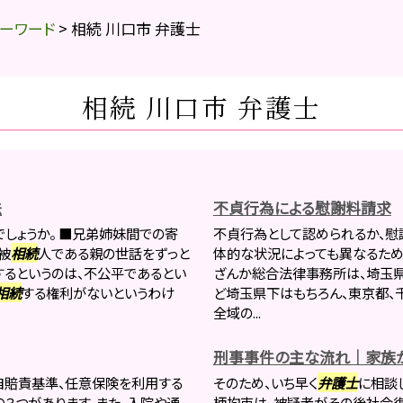
ーワード
>
相続 川口市 弁護士
相続 川口市 弁護士
法
不貞行為による慰謝料請求
でしょうか。 ■兄弟姉妹間での寄
不貞行為として認められるか、慰
被
相続
人である親の世話をずっと
体的な状況によっても異なるため
するというのは、不公平であるとい
ざんか総合法律事務所は、埼玉
相続
する権利がないというわけ
ど埼玉県下はもちろん、東京都、
全域の...
刑事事件の主な流れ｜家族が
自賠責基準、任意保険を利用する
そのため、いち早く
弁護士
に相談
の３つがあります。また、入院や通
柄拘束は、被疑者がその後社会復