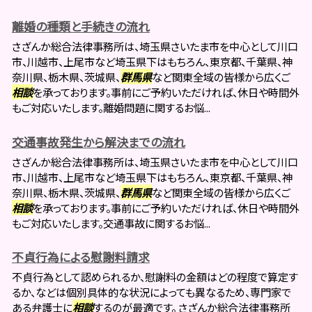
離婚の種類と手続きの流れ
さざんか総合法律事務所は、埼玉県さいたま市を中心として川口
市、川越市、上尾市など埼玉県下はもちろん、東京都、千葉県、神
奈川県、栃木県、茨城県、
群馬県
など関東全域の皆様から広くご
相談
を承っております。事前にご予約いただければ、休日や時間外
もご対応いたします。離婚問題に関するお悩...
交通事故発生から解決までの流れ
さざんか総合法律事務所は、埼玉県さいたま市を中心として川口
市、川越市、上尾市など埼玉県下はもちろん、東京都、千葉県、神
奈川県、栃木県、茨城県、
群馬県
など関東全域の皆様から広くご
相談
を承っております。事前にご予約いただければ、休日や時間外
もご対応いたします。交通事故に関するお悩...
不貞行為による慰謝料請求
不貞行為として認められるか、慰謝料の金額はどの程度で算定す
るか、などは個別具体的な状況によっても異なるため、専門家で
ある弁護士に
相談
するのが最適です。 さざんか総合法律事務所