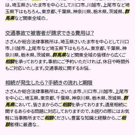
は、埼玉県さいたま市を中心として川口市、川越市、上尾市など埼
玉県下はもちろん、東京都、千葉県、神奈川県、栃木県、茨城県、
群
馬県
など関東全域の...
交通事故で被害者が請求できる費用は？
さざんか総合法律事務所は、埼玉県さいたま市を中心として川口
市、川越市、上尾市など埼玉県下はもちろん、東京都、千葉県、神
奈川県、栃木県、茨城県、
群馬県
など関東全域の皆様から広くご
相談
を承っております。事前にご予約いただければ、休日や時間外
もご対応いたします。交通事故に関するお悩...
相続が発生したら？手続きの流れと期限
さざんか総合法律事務所は、さいたま市、川口市、川越市、上尾市
を中心に、埼玉県、東京都、千葉県、神奈川県、栃木県、茨城県、
群
馬県
において、皆さまからのご
相談
を承っております。遺産相続に
関するあらゆる問題に対応しておりますので、お困りの際にはお気
軽に当事務所までご
相談
ください。豊富な知識と経験から、ご
相
談
者様に最適な...