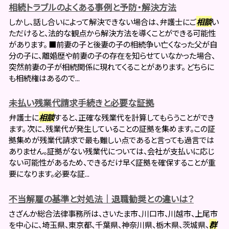
相続トラブルのよくある事例と予防・解決方法
しかし、話し合いによって解決できない場合は、弁護士にご
相談
い
ただけると、法的な観点から解決方法を導くことができる可能性
があります。 ■前妻の子と後妻の子の相続争い亡くなった父が自
分の子に、離婚歴や前妻の子の存在を知らせていなかった場合、
突然前妻の子が相続関係に現れてくることがあります。 どちらに
も相続権はあるので...
未払い残業代請求手続きと必要な証拠
弁護士に
相談
すると、正確な残業代を計算してもらうことができ
ます。 次に、残業代が発生していることの証拠を集めます。この証
拠集めが残業代請求で最も難しい点であると言っても過言では
ありません。証拠がない残業代については、会社が支払いに応じ
ない可能性があるため、できるだけ早く証拠を確保することが重
要になります。必要な証...
不当解雇の基準と対処法｜退職勧奨との違いは？
さざんか総合法律事務所は、さいたま市、川口市、川越市、上尾市
を中心に、埼玉県、東京都、千葉県、神奈川県、栃木県、茨城県、
群