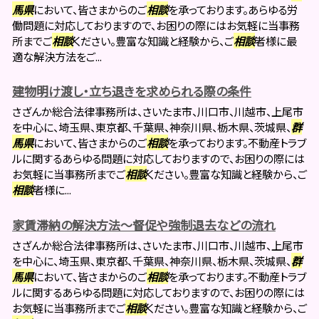
馬県
において、皆さまからのご
相談
を承っております。あらゆる労
働問題に対応しておりますので、お困りの際にはお気軽に当事務
所までご
相談
ください。豊富な知識と経験から、ご
相談
者様に最
適な解決方法をご...
建物明け渡し・立ち退きを求められる際の条件
さざんか総合法律事務所は、さいたま市、川口市、川越市、上尾市
を中心に、埼玉県、東京都、千葉県、神奈川県、栃木県、茨城県、
群
馬県
において、皆さまからのご
相談
を承っております。不動産トラブ
ルに関するあらゆる問題に対応しておりますので、お困りの際には
お気軽に当事務所までご
相談
ください。豊富な知識と経験から、ご
相談
者様に...
家賃滞納の解決方法～督促や強制退去などの流れ
さざんか総合法律事務所は、さいたま市、川口市、川越市、上尾市
を中心に、埼玉県、東京都、千葉県、神奈川県、栃木県、茨城県、
群
馬県
において、皆さまからのご
相談
を承っております。不動産トラブ
ルに関するあらゆる問題に対応しておりますので、お困りの際には
お気軽に当事務所までご
相談
ください。豊富な知識と経験から、ご