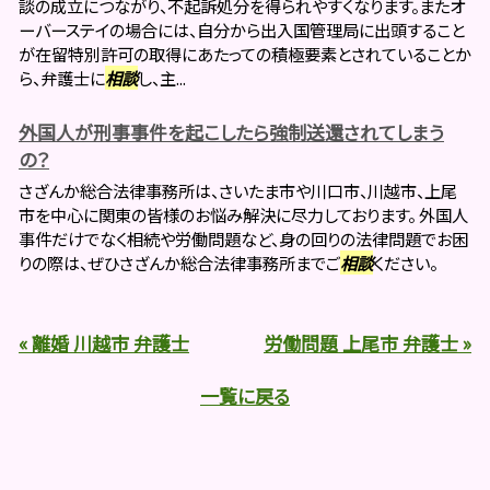
談の成立につながり、不起訴処分を得られやすくなります。またオ
ーバーステイの場合には、自分から出入国管理局に出頭すること
が在留特別許可の取得にあたっての積極要素とされていることか
ら、弁護士に
相談
し、主...
外国人が刑事事件を起こしたら強制送還されてしまう
の？
さざんか総合法律事務所は、さいたま市や川口市、川越市、上尾
市を中心に関東の皆様のお悩み解決に尽力しております。 外国人
事件だけでなく相続や労働問題など、身の回りの法律問題でお困
りの際は、ぜひさざんか総合法律事務所までご
相談
ください。
« 離婚 川越市 弁護士
労働問題 上尾市 弁護士 »
一覧に戻る