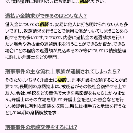
で、債務整理にお困りの方はお気軽にご
相談
ください。
過払い金請求ができるのはどんな人？
借入金についての
相談
は、安易に他人に打ち明けられない人も多
いですし、返還請求を行うことで信用に傷がついてしまうことを心
配する方も多いです。ですので、内密に過払金の返還請求を行い
たい場合や過払金の返還請求を行うことができるか否か、できる
場合にどの程度の返還額が見込めるのか等については債務整理
に詳しい弁護士などの専門...
刑事事件の主な流れ｜家族が逮捕されてしまったら？
そのため、いち早く弁護士に
相談
し、刑事弁護を依頼することが必
要です。長期間の身柄拘束は、被疑者がその後社会復帰する上で
友人、会社、学校などの関係で大きな悪影響をもたらしかねませ
ん。弁護士はその立場を用いて弁護士会を通じた照会などを行
い、被疑者に有利な証拠を収集し、時には相手方と示談を行うな
どして早期の身柄解放を求...
刑事事件の示談交渉をするには？