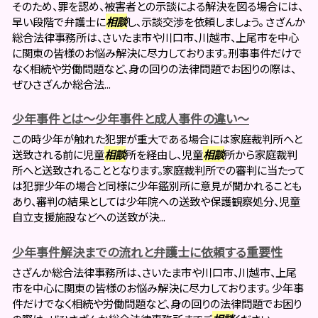
そのため、罪を認め、被害者との示談による解決を図る場合には、
早い段階で弁護士に
相談
し、示談交渉を依頼しましょう。 さざんか
総合法律事務所は、さいたま市や川口市、川越市、上尾市を中心
に関東の皆様のお悩み解決に尽力しております。刑事事件だけで
なく相続や労働問題など、身の回りの法律問題でお困りの際は、
ぜひさざんか総合法...
少年事件とは～少年事件と成人事件の違い～
この時少年が触れた犯罪が重大である場合には家庭裁判所へと
送致される前に児童
相談
所を経由し、児童
相談
所から家庭裁判
所へと送致されることとなります。家庭裁判所での審判に当たって
は犯罪少年の場合と同様に少年鑑別所に意見が聞かれることも
あり、審判の結果としては少年院への送致や保護観察処分、児童
自立支援施設などへの送致が決...
少年事件解決までの流れと弁護士に依頼する重要性
さざんか総合法律事務所は、さいたま市や川口市、川越市、上尾
市を中心に関東の皆様のお悩み解決に尽力しております。 少年事
件だけでなく相続や労働問題など、身の回りの法律問題でお困り