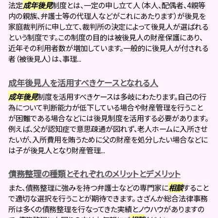
法定
成年後見
制度とは、一定の申し立て人（本人、配偶者、4親等
内の親族、弁護士等の代理人などがこれにあたります）が後見を
家庭裁判所に申し立て、裁判所の決定によって後見人が選ばれる
という制度です。この制度の目的は被後見人の財産保護にあり、
近年その利用者数が増加しています。一般的に後見人が付される
者（被後見人）は、事理...
成年後見人を活用すべきケースとなれる人
成年後見
制度を活用すべきケースは多岐にわたります。自己の行
為について判断能力が低下している場合や財産管理を行うこと
が困難である場合などには後見制度を活用する必要があります。
例えば、父が認知症で意思疎通が図れず、老人ホームに入所させ
たいが、入所費用を賄うために父の財産を処分したい場合などに
は子が後見人となり財産管理...
債務整理の種類とそれぞれのメリットとデメリット
また、債務整理に強みを持つ弁護士などの専門家に
相談
すること
で適切な選択を行うことが期待できます。 さざんか総合法律事務
所は多くの債務整理を行なってきた実績とノウハウがありますの