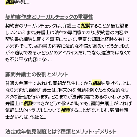
相談
者様に...
契約書作成とリーガルチェックの重要性
契約書のリーガルチェックは、弁護士に
相談
することが最も望ま
しいといえます。弁護士は法律の専門家であり、契約書の内容や
契約書の締結に関する事項について、豊富な知識と経験を有して
います。そして、契約書の内容に法的な不備があるかどうか、形式
が不適切であるかどうかのアドバイスだけでなく、違法ではなくて
も不公平な内容になっ...
顧問弁護士の役割とメリット
普通の弁護士であれば、問題が発生してから
相談
を受けることに
なりますが、顧問弁護士は、将来的な問題を防ぐための法的なリ
スクの管理を行います。 どこまでが法律問題であるのかわからず、
弁護士に
相談
すべきかどうか悩んだ時でも、顧問弁護士がいれば
気軽に法的トラブルについて
相談
することができます。 顧問弁護
士がいれば、他社と...
法定成年後見制度とは？種類とメリット・デメリット