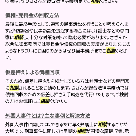
の際は、ぜひさざんか総合法律事務所までご
相談
ください。
債権・売掛金の回収方法
最後に最終手段として、通常の民事訴訟を行うことが考えられま
す。少額訴訟や民事訴訟を提起する場合には、弁護士などの専門
家に
相談
し、十分な対策を練って臨む必要があります。 さざんか
総合法律事務所では売掛金や債権の回収の実績があります。この
ようなトラブルにお困りのからはぜひ当事務所までご
相談
くださ
い。
仮差押えによる債権回収
そのため、仮差し押さえを検討している方は弁護士などの専門家
に
相談
されることをお勧めします。 さざんか総合法律事務所では
債権回収のための仮差し押さえ手続きを代行いたします。ご検討
の方はお気軽にご
相談
ください。
外国人事件とは？主な事例と解決方法
外国人事件に関しては、できるだけ早く弁護士に
相談
することが
大切です。刑事事件に関しては早期の
相談
が円滑な証拠収集、示