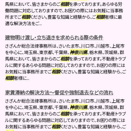
馬県において、皆さまからのご
相談
を承っております。あらゆる労
働問題に対応しておりますので、お困りの際にはお気軽に当事務
所までご
相談
ください。豊富な知識と経験から、ご
相談
者様に最
適な解決方法をご...
建物明け渡し・立ち退きを求められる際の条件
さざんか総合法律事務所は、さいたま市、川口市、川越市、上尾市
を中心に、埼玉県、東京都、千葉県、
神奈川県
、栃木県、茨城県、群
馬県において、皆さまからのご
相談
を承っております。不動産トラブ
ルに関するあらゆる問題に対応しておりますので、お困りの際には
お気軽に当事務所までご
相談
ください。豊富な知識と経験から、ご
相談
者様に...
家賃滞納の解決方法～督促や強制退去などの流れ
さざんか総合法律事務所は、さいたま市、川口市、川越市、上尾市
を中心に、埼玉県、東京都、千葉県、
神奈川県
、栃木県、茨城県、群
馬県において、皆さまからのご
相談
を承っております。不動産トラブ
ルに関するあらゆる問題に対応しておりますので、お困りの際には
お気軽に当事務所までご
相談
ください。豊富な知識と経験から、ご