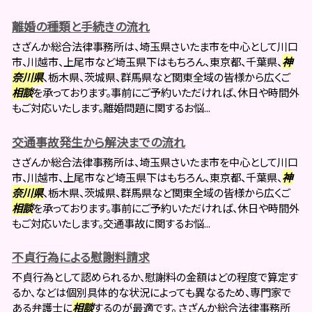
離婚の種類と手続きの流れ
さざんか総合法律事務所は、埼玉県さいたま市を中心として川口
市、川越市、上尾市など埼玉県下はもちろん、東京都、千葉県、
神
奈川県
、栃木県、茨城県、群馬県など関東全域の皆様から広くご
相談
を承っております。事前にご予約いただければ、休日や時間外
もご対応いたします。離婚問題に関するお悩...
交通事故発生から解決までの流れ
さざんか総合法律事務所は、埼玉県さいたま市を中心として川口
市、川越市、上尾市など埼玉県下はもちろん、東京都、千葉県、
神
奈川県
、栃木県、茨城県、群馬県など関東全域の皆様から広くご
相談
を承っております。事前にご予約いただければ、休日や時間外
もご対応いたします。交通事故に関するお悩...
不貞行為による慰謝料請求
不貞行為として認められるか、慰謝料の金額はどの程度で算定す
るか、などは個別具体的な状況によっても異なるため、専門家で
ある弁護士に
相談
するのが最適です。 さざんか総合法律事務所