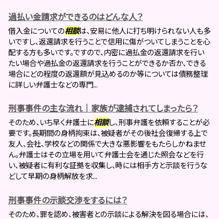
過払い金請求ができるのはどんな人？
借入金についての
相談
は、安易に他人に打ち明けられない人も多
いですし、返還請求を行うことで信用に傷がついてしまうことを心
配する方も多いです。ですので、内密に過払金の返還請求を行い
たい場合や過払金の返還請求を行うことができるか否か、できる
場合にどの程度の返還額が見込めるのか等については債務整理
に詳しい弁護士などの専門...
刑事事件の主な流れ｜家族が逮捕されてしまったら？
そのため、いち早く弁護士に
相談
し、刑事弁護を依頼することが必
要です。長期間の身柄拘束は、被疑者がその後社会復帰する上で
友人、会社、学校などの関係で大きな悪影響をもたらしかねませ
ん。弁護士はその立場を用いて弁護士会を通じた照会などを行
い、被疑者に有利な証拠を収集し、時には相手方と示談を行うな
どして早期の身柄解放を求...
刑事事件の示談交渉をするには？
そのため、罪を認め、被害者との示談による解決を図る場合には、