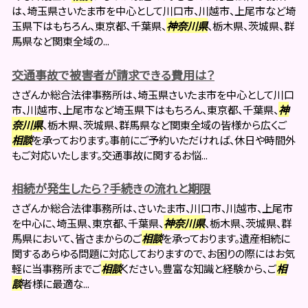
は、埼玉県さいたま市を中心として川口市、川越市、上尾市など埼
玉県下はもちろん、東京都、千葉県、
神奈川県
、栃木県、茨城県、群
馬県など関東全域の...
交通事故で被害者が請求できる費用は？
さざんか総合法律事務所は、埼玉県さいたま市を中心として川口
市、川越市、上尾市など埼玉県下はもちろん、東京都、千葉県、
神
奈川県
、栃木県、茨城県、群馬県など関東全域の皆様から広くご
相談
を承っております。事前にご予約いただければ、休日や時間外
もご対応いたします。交通事故に関するお悩...
相続が発生したら？手続きの流れと期限
さざんか総合法律事務所は、さいたま市、川口市、川越市、上尾市
を中心に、埼玉県、東京都、千葉県、
神奈川県
、栃木県、茨城県、群
馬県において、皆さまからのご
相談
を承っております。遺産相続に
関するあらゆる問題に対応しておりますので、お困りの際にはお気
軽に当事務所までご
相談
ください。豊富な知識と経験から、ご
相
談
者様に最適な...