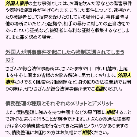
外国人事件
の主な事例としては、お酒を飲んだ際などの傷害事件
や器物損壊事件が挙げられます。こうした事件について、逮捕され
たり被疑者として捜査を受けたりしている場合には、事件当時は
他の場所にいたという証拠や、相手の暴行に対しての正当防衛で
あったという証拠など、被疑者に有利な証拠を収集するなどしま
す。また罪を認める場合...
外国人が刑事事件を起こしたら強制送還されてしまう
の？
さざんか総合法律事務所は、さいたま市や川口市、川越市、上尾
市を中心に関東の皆様のお悩み解決に尽力しております。
外国人
事件
だけでなく相続や労働問題など、身の回りの法律問題でお困
りの際は、ぜひさざんか総合法律事務所までご
相談
ください。
債務整理の種類とそれぞれのメリットとデメリット
また、債務整理に強みを持つ弁護士などの専門家に
相談
すること
で適切な選択を行うことが期待できます。 さざんか総合法律事務
所は多くの債務整理を行なってきた実績とノウハウがありますの
で、債務整理にお困りの方はお気軽にご
相談
ください。