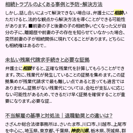
相続トラブルのよくある事例と予防・解決方法
しかし、話し合いによって解決できない場合は、弁護士にご
相談
い
ただけると、法的な観点から解決方法を導くことができる可能性
があります。 ■前妻の子と後妻の子の相続争い亡くなった父が自
分の子に、離婚歴や前妻の子の存在を知らせていなかった場合、
突然前妻の子が相続関係に現れてくることがあります。 どちらに
も相続権はあるので...
未払い残業代請求手続きと必要な証拠
弁護士に
相談
すると、正確な残業代を計算してもらうことができ
ます。 次に、残業代が発生していることの証拠を集めます。この証
拠集めが残業代請求で最も難しい点であると言っても過言では
ありません。証拠がない残業代については、会社が支払いに応じ
ない可能性があるため、できるだけ早く証拠を確保することが重
要になります。必要な証...
不当解雇の基準と対処法｜退職勧奨との違いは？
さざんか総合法律事務所は、さいたま市、川口市、川越市、上尾市
を中心に、埼玉県、東京都、千葉県、
神奈川県
、栃木県、茨城県、群