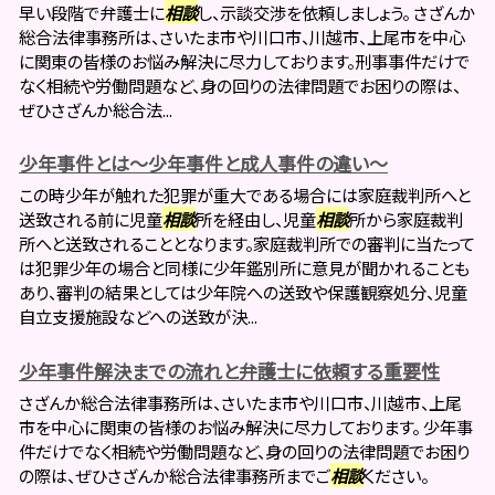
早い段階で弁護士に
相談
し、示談交渉を依頼しましょう。 さざんか
総合法律事務所は、さいたま市や川口市、川越市、上尾市を中心
に関東の皆様のお悩み解決に尽力しております。刑事事件だけで
なく相続や労働問題など、身の回りの法律問題でお困りの際は、
ぜひさざんか総合法...
少年事件とは～少年事件と成人事件の違い～
この時少年が触れた犯罪が重大である場合には家庭裁判所へと
送致される前に児童
相談
所を経由し、児童
相談
所から家庭裁判
所へと送致されることとなります。家庭裁判所での審判に当たって
は犯罪少年の場合と同様に少年鑑別所に意見が聞かれることも
あり、審判の結果としては少年院への送致や保護観察処分、児童
自立支援施設などへの送致が決...
少年事件解決までの流れと弁護士に依頼する重要性
さざんか総合法律事務所は、さいたま市や川口市、川越市、上尾
市を中心に関東の皆様のお悩み解決に尽力しております。 少年事
件だけでなく相続や労働問題など、身の回りの法律問題でお困り
の際は、ぜひさざんか総合法律事務所までご
相談
ください。