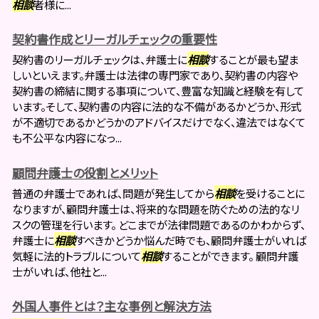
相談
者様に...
契約書作成とリーガルチェックの重要性
契約書のリーガルチェックは、弁護士に
相談
することが最も望ま
しいといえます。弁護士は法律の専門家であり、契約書の内容や
契約書の締結に関する事項について、豊富な知識と経験を有して
います。そして、契約書の内容に法的な不備があるかどうか、形式
が不適切であるかどうかのアドバイスだけでなく、違法ではなくて
も不公平な内容になっ...
顧問弁護士の役割とメリット
普通の弁護士であれば、問題が発生してから
相談
を受けることに
なりますが、顧問弁護士は、将来的な問題を防ぐための法的なリ
スクの管理を行います。 どこまでが法律問題であるのかわからず、
弁護士に
相談
すべきかどうか悩んだ時でも、顧問弁護士がいれば
気軽に法的トラブルについて
相談
することができます。 顧問弁護
士がいれば、他社と...
外国人事件とは？主な事例と解決方法