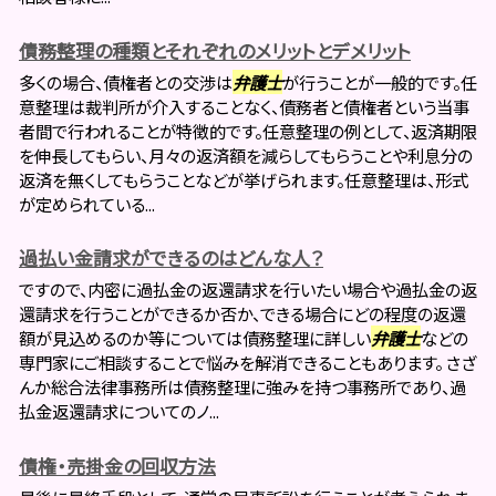
債務整理の種類とそれぞれのメリットとデメリット
多くの場合、債権者との交渉は
弁護士
が行うことが一般的です。任
意整理は裁判所が介入することなく、債務者と債権者という当事
者間で行われることが特徴的です。任意整理の例として、返済期限
を伸長してもらい、月々の返済額を減らしてもらうことや利息分の
返済を無くしてもらうことなどが挙げられます。任意整理は、形式
が定められている...
過払い金請求ができるのはどんな人？
ですので、内密に過払金の返還請求を行いたい場合や過払金の返
還請求を行うことができるか否か、できる場合にどの程度の返還
額が見込めるのか等については債務整理に詳しい
弁護士
などの
専門家にご相談することで悩みを解消できることもあります。 さざ
んか総合法律事務所は債務整理に強みを持つ事務所であり、過
払金返還請求についてのノ...
債権・売掛金の回収方法