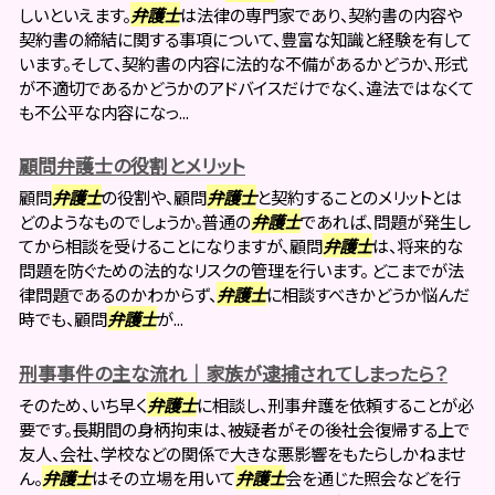
しいといえます。
弁護士
は法律の専門家であり、契約書の内容や
契約書の締結に関する事項について、豊富な知識と経験を有して
います。そして、契約書の内容に法的な不備があるかどうか、形式
が不適切であるかどうかのアドバイスだけでなく、違法ではなくて
も不公平な内容になっ...
顧問弁護士の役割とメリット
顧問
弁護士
の役割や、顧問
弁護士
と契約することのメリットとは
どのようなものでしょうか。普通の
弁護士
であれば、問題が発生し
てから相談を受けることになりますが、顧問
弁護士
は、将来的な
問題を防ぐための法的なリスクの管理を行います。 どこまでが法
律問題であるのかわからず、
弁護士
に相談すべきかどうか悩んだ
時でも、顧問
弁護士
が...
刑事事件の主な流れ｜家族が逮捕されてしまったら？
そのため、いち早く
弁護士
に相談し、刑事弁護を依頼することが必
要です。長期間の身柄拘束は、被疑者がその後社会復帰する上で
友人、会社、学校などの関係で大きな悪影響をもたらしかねませ
ん。
弁護士
はその立場を用いて
弁護士
会を通じた照会などを行