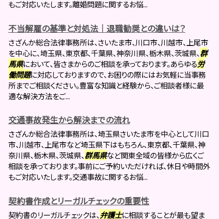
もご対応いたします。離婚問題に関するお悩...
不当解雇の基準と対処法｜退職勧奨との違いは？
さざんか総合法律事務所は、さいたま市、川口市、川越市、上尾市
を中心に、埼玉県、東京都、千葉県、神奈川県、栃木県、茨城県、
群
馬県
において、皆さまからのご相談を承っております。あらゆる
労
働問題
に対応しておりますので、お困りの際にはお気軽に当事務
所までご相談ください。豊富な知識と経験から、ご相談者様に最
適な解決方法をご...
交通事故発生から解決までの流れ
さざんか総合法律事務所は、埼玉県さいたま市を中心として川口
市、川越市、上尾市など埼玉県下はもちろん、東京都、千葉県、神
奈川県、栃木県、茨城県、
群馬県
など関東全域の皆様から広くご
相談を承っております。事前にご予約いただければ、休日や時間外
もご対応いたします。交通事故に関するお悩...
契約書作成とリーガルチェックの重要性
契約書のリーガルチェックは、
弁護士
に相談することが最も望ま