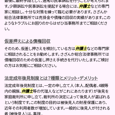
最後に最終手段として、通常の民事訴訟を行うことが考えられま
す。少額訴訟や民事訴訟を提起する場合には、
弁護士
などの専門
家に相談し、十分な対策を練って臨む必要があります。 さざんか
総合法律事務所では売掛金や債権の回収の実績があります。この
ようなトラブルにお困りのからはぜひ当事務所までご相談くださ
い。
仮差押えによる債権回収
そのため、仮差し押さえを検討している方は
弁護士
などの専門家
に相談されることをお勧めします。 さざんか総合法律事務所では
債権回収のための仮差し押さえ手続きを代行いたします。ご検討
の方はお気軽にご相談ください。
法定成年後見制度とは？種類とメリット・デメリット
法定成年後見制度とは、一定の申し立て人（本人、配偶者、4親等
内の親族、
弁護士
等の代理人などがこれにあたります）が後見を
家庭裁判所に申し立て、裁判所の決定によって後見人が選ばれる
という制度です。この制度の目的は被後見人の財産保護にあり、
近年その利用者数が増加しています。一般的に後見人が付される
者（被後見人）は、事理...