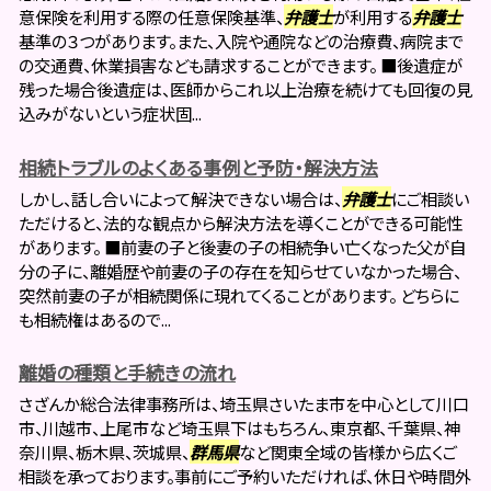
意保険を利用する際の任意保険基準、
弁護士
が利用する
弁護士
基準の３つがあります。また、入院や通院などの治療費、病院まで
の交通費、休業損害なども請求することができます。 ■後遺症が
残った場合後遺症は、医師からこれ以上治療を続けても回復の見
込みがないという症状固...
相続トラブルのよくある事例と予防・解決方法
しかし、話し合いによって解決できない場合は、
弁護士
にご相談い
ただけると、法的な観点から解決方法を導くことができる可能性
があります。 ■前妻の子と後妻の子の相続争い亡くなった父が自
分の子に、離婚歴や前妻の子の存在を知らせていなかった場合、
突然前妻の子が相続関係に現れてくることがあります。 どちらに
も相続権はあるので...
離婚の種類と手続きの流れ
さざんか総合法律事務所は、埼玉県さいたま市を中心として川口
市、川越市、上尾市など埼玉県下はもちろん、東京都、千葉県、神
奈川県、栃木県、茨城県、
群馬県
など関東全域の皆様から広くご
相談を承っております。事前にご予約いただければ、休日や時間外