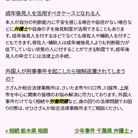
成年後見人を活用すべきケースとなれる人
本人が自分の判断能力に不安を感じる場合や自信がない場合な
どに
弁護士
や自身の子を後見制度が活用できることもありま
す。 成年後見人を付するほどでなくても保佐人や補助人を付すこ
ともできます。保佐人・補助人は成年被後見人よりも判断能力が
低下していない状態の人に付することができる制度です。成年後
見人の申立てには法律上の手続...
外国人が刑事事件を起こしたら強制送還されてしまう
の？
さざんか総合法律事務所は、さいたま市や川口市、川越市、上尾
市を中心に関東の皆様のお悩み解決に尽力しております。 外国人
事件だけでなく相続や
労働問題
など、身の回りの法律問題でお困
りの際は、ぜひさざんか総合法律事務所までご相談ください。
« 相続 栃木県 相談
少年事件 千葉県 弁護士 »