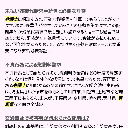
未払い残業代請求手続きと必要な証拠
弁護士
に相談すると、正確な残業代を計算してもらうことができ
ます。 次に、残業代が発生していることの証拠を集めます。この証
拠集めが残業代請求で最も難しい点であると言っても過言では
ありません。証拠がない残業代については、会社が支払いに応じ
ない可能性があるため、できるだけ早く証拠を確保することが重
要になります。必要な証...
不貞行為による慰謝料請求
不貞行為として認められるか、慰謝料の金額はどの程度で算定す
るか、などは個別具体的な状況によっても異なるため、専門家で
ある
弁護士
に相談するのが最適です。 さざんか総合法律事務所
は、埼玉県さいたま市を中心として川口市、川越市、上尾市など埼
玉県下はもちろん、東京都、千葉県、神奈川県、栃木県、茨城県、
群
馬県
など関東全域の...
交通事故で被害者が請求できる費用は？
慰謝料の計算基準は、自賠責保険を利用する際の自賠責基準、任