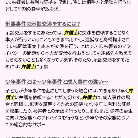
い、被疑者に有利な証拠を収集し、時には相手方と示談を行うな
どして早期の身柄解放を求...
刑事事件の示談交渉をするには？
示談交渉をするにあたっては、
弁護士
に交渉を依頼することなく
本人が行うということもできます。しかし、逮捕など身柄拘束され
ている間は事実上本人が交渉を行うことはできず、被害者のプラ
イバシーの問題から本人が交渉を行おうとしても連絡先を教えて
もらえないことも多くなっています。そのため、示談交渉をするた
めには、
弁護士
に示談...
少年事件とは～少年事件と成人事件の違い～
子どもが少年事件を起こしてしまった場合には、できるだけ早く
弁
護士
に弁護を依頼することが大切です。
弁護士
は、成人事件の場
合と同様に、無実を証明するための証拠など、少年に有利な証拠
を収集したり、被害者との示談を行ったりします。また、少年の更生
に向けた家族へのアドバイスを行うなど、少年やその家族につい
ての総合的なサポー...