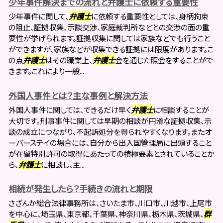
少年事件解決までの流れと弁護士に依頼する重要性
少年事件に関して、
弁護士
に依頼する重要性としては、身柄拘束
の阻止、証拠収集、示談交渉、家庭裁判所などとの交渉の面の重
要性が挙げられます。証拠収集に関しては家族などでも行うこと
ができますが、家族などが収集できる証拠には限度があります。こ
の点
弁護士
はその職業上、
弁護士
会を通じた照会をすることがで
きます。これにより一般...
外国人事件とは？主な事例と解決方法
外国人事件に関しては、できるだけ早く
弁護士
に相談することが
大切です。刑事事件に関しては早期の相談が円滑な証拠収集、示
談の成立につながり、不起訴処分を得られやすくなります。またオ
ーバーステイの場合には、自分から出入国管理局に出頭すること
が在留特別許可の取得にあたっての積極要素とされていることか
ら、
弁護士
に相談し、主...
相続が発生したら？手続きの流れと期限
さざんか総合法律事務所は、さいたま市、川口市、川越市、上尾市
を中心に、埼玉県、東京都、千葉県、神奈川県、栃木県、茨城県、
群