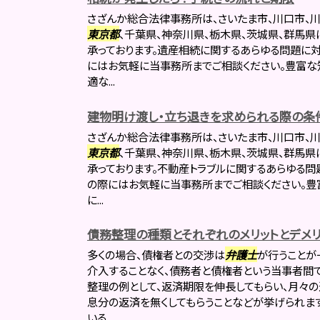
さざんか総合法律事務所は、さいたま市、川口市、川
東京都
、千葉県、神奈川県、栃木県、茨城県、群馬県
承っております。遺産相続に関するあらゆる問題に対
にはお気軽に当事務所までご相談ください。豊富な
適な...
建物明け渡し・立ち退きを求められる際の条
さざんか総合法律事務所は、さいたま市、川口市、川
東京都
、千葉県、神奈川県、栃木県、茨城県、群馬県
承っております。不動産トラブルに関するあらゆる問
の際にはお気軽に当事務所までご相談ください。豊
に...
債務整理の種類とそれぞれのメリットとデメリ
多くの場合、債権者との交渉は
弁護士
が行うことが
介入することなく、債務者と債権者という当事者間
整理の例として、返済期限を伸長してもらい、月々
息分の返済を無くしてもらうことなどが挙げられま
いる...