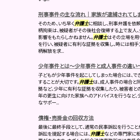
刑事事件の主な流れ｜家族が逮捕されてしま
そのため、いち早く
弁護士
に相談し、刑事弁護を依
柄拘束は、被疑者がその後社会復帰する上で友人、
影響をもたらしかねません。
弁護士
はその立場を用
を行い、被疑者に有利な証拠を収集し、時には相手
柄解放を求...
少年事件とは～少年事件と成人事件の違い
子どもが少年事件を起こしてしまった場合には、で
することが大切です。
弁護士
は、成人事件の場合と
拠など、少年に有利な証拠を収集したり、被害者との
年の更生に向けた家族へのアドバイスを行うなど、
なサポー...
債権・売掛金の回収方法
最後に最終手段として、通常の民事訴訟を行うこと
訴訟を提起する場合には、
弁護士
などの専門家に相