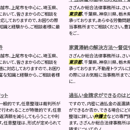
越市、上尾市を中心に、埼玉県、
さざんか総合法律事務所は、さい
において、皆さまからのご相談を
東京都
、千葉県、神奈川県、栃木
応しておりますので、お困りの際
承っております。あらゆる労働問
知識と経験から、ご相談者様に最
当事務所までご相談ください。豊
をご...
件
家賃滞納の解決方法～督促
越市、上尾市を中心に、埼玉県、
さざんか総合法律事務所は、さい
において、皆さまからのご相談を
東京都
、千葉県、神奈川県、栃木
題に対応しておりますので、お困り
承っております。不動産トラブル
富な知識と経験から、ご相談者様
の際にはお気軽に当事務所までご
に...
ット
過払い金請求ができるのはど
一般的です。任意整理は裁判所が
ですので、内密に過払金の返還
で行われることが特徴的です。任意
ができるか否か、できる場合に
の返済額を減らしてもらうことや利
整理に詳しい
弁護士
などの専門
す。任意整理は、形式が定められて
ます。 さざんか総合法律事務所
請求についてのノ...