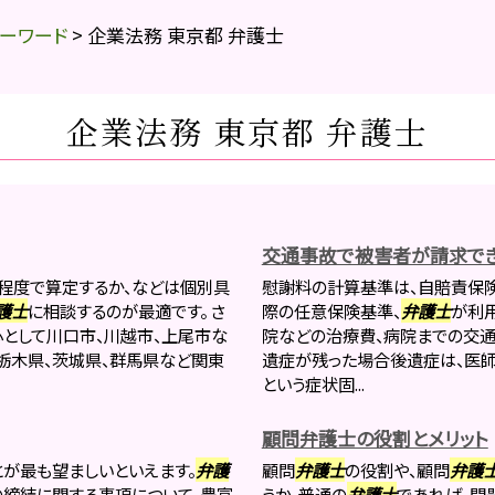
ーワード
>
企業法務 東京都 弁護士
企業法務 東京都 弁護士
交通事故で被害者が請求で
程度で算定するか、などは個別具
慰謝料の計算基準は、自賠責保
護士
に相談するのが最適です。 さ
際の任意保険基準、
弁護士
が利
として川口市、川越市、上尾市な
院などの治療費、病院までの交通
、栃木県、茨城県、群馬県など関東
遺症が残った場合後遺症は、医
という症状固...
顧問弁護士の役割とメリット
とが最も望ましいといえます。
弁護
顧問
弁護士
の役割や、顧問
弁護
締結に関する事項について、豊富
うか。普通の
弁護士
であれば、問