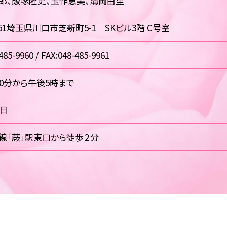
郎、飯塚隆史、玉作恵美、溝岡由里
0851埼玉県川口市芝新町5-1 SKビル3階 C号室
485-9960 / FAX:048-485-9961
30分から午後5時まで
祝日
線「蕨」駅東口から徒歩２分