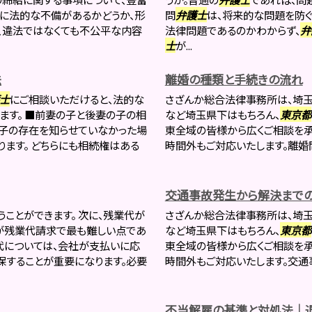
容に法的な不備があるかどうか、形
問
弁護士
は、将来的な問題を防ぐ
、違法ではなくても不公平な内容
法律問題であるのかわからず、
弁
士
が...
法
離婚の種類と手続きの流れ
士
にご相談いただけると、法的な
さざんか総合法律事務所は、埼玉
ます。 ■前妻の子と後妻の子の相
など埼玉県下はもちろん、
東京都
子の存在を知らせていなかった場
東全域の皆様から広くご相談を承
ます。 どちらにも相続権はある
時間外もご対応いたします。離婚問
交通事故発生から解決まで
ことができます。 次に、残業代が
さざんか総合法律事務所は、埼玉
が残業代請求で最も難しい点であ
など埼玉県下はもちろん、
東京都
代については、会社が支払いに応
東全域の皆様から広くご相談を承
保することが重要になります。必要
時間外もご対応いたします。交通事
不当解雇の基準と対処法｜