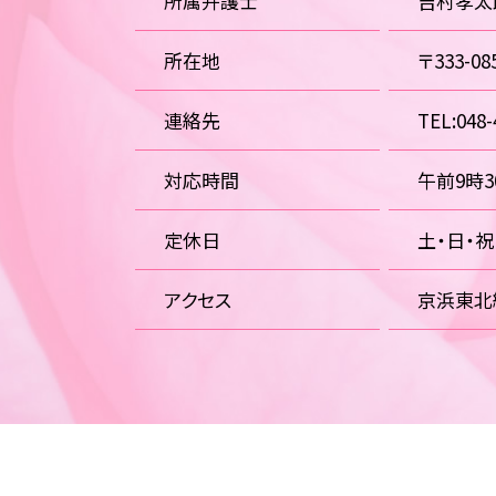
所属弁護士
吉村孝太
所在地
〒333-
連絡先
TEL:048-
対応時間
午前9時
定休日
土・日・
アクセス
京浜東北