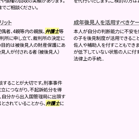
金や債権の回収の実績があります。
を代行いたします。ご検討の方は
までご相談ください。
リット
成年後見人を活用すべきケー
偶者、4親等内の親族、
弁護士
等
本人が自分の判断能力に不安を
判所に申し立て、裁判所の決定に
の子を後見制度が活用できること
の目的は被後見人の財産保護にあ
佐人や補助人を付すこともできま
後見人が付される者（被後見人）
が低下していない状態の人に付す
法律上の手続...
談することが大切です。刑事事件
成立につながり、不起訴処分を得
は、自分から出入国管理局に出頭す
とされていることから、
弁護士
に