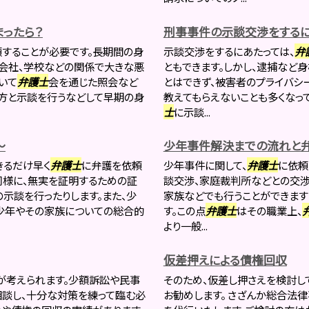
ったら？
刑事事件の示談交渉をするに
頼することが必要です。長期間の身
示談交渉をするにあたっては、
弁
会社、学校などの関係で大きな悪
ともできます。しかし、逮捕など
いて
弁護士
会を通じた照会など
とはできず、被害者のプライバシ
方と示談を行うなどして早期の身
教えてもらえないことも多くなっ
士
に示談...
～
少年事件解決までの流れと
きるだけ早く
弁護士
に弁護を依頼
少年事件に関して、
弁護士
に依頼
同様に、無実を証明するための証
談交渉、家庭裁判所などとの交
示談を行ったりします。また、少
家族などでも行うことができます
少年やその家族についての総合的
す。この点
弁護士
はその職業上、
より一般...
仮差押えによる債権回収
が考えられます。少額訴訟や民事
そのため、仮差し押さえを検討し
談し、十分な対策を練って臨む必
お勧めします。 さざんか総合法