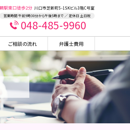
蕨駅東口徒歩2分
川口市芝新町5-1SKビル3階C号室
営業時間 午前9時30分から午後5時まで ／ 定休日 土日祝
048-485-9960
ご相談の流れ
弁護士費用