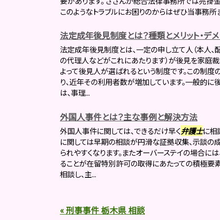
要があります。 さざんか総合法律事務所では売掛
このようなトラブルにお困りのからはぜひ当事務所
法定成年後見制度とは？種類とメリット・デメ
法定成年後見制度とは、一定の申し立て人（本人、配
の代理人などがこれにあたります）が後見を家庭裁
よって後見人が選ばれるという制度です。この制度
り、近年その利用者数が増加しています。一般的に
は、事理...
外国人事件とは？主な事例と解決方法
外国人事件に関しては、できるだけ早く
弁護士
に相
に関しては早期の相談が円滑な証拠収集、示談の
られやすくなります。またオーバーステイの場合に
ることが在留特別許可の取得にあたっての積極要素
相談し、主...
« 刑事事件 栃木県 相談