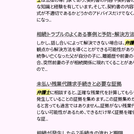
な知識と経験を有しています。そして、契約書の内
式が不適切であるかどうかのアドバイスだけでなく
になっ...
相続トラブルのよくある事例と予防・解決方
しかし、話し合いによって解決できない場合は、
弁護
観点から解決方法を導くことができる可能性があり
続争い亡くなった父が自分の子に、離婚歴や前妻の
合、突然前妻の子が相続関係に現れてくることがあり
ので...
未払い残業代請求手続きと必要な証拠
弁護士
に相談すると、正確な残業代を計算してもらう
発生していることの証拠を集めます。この証拠集め
ると言っても過言ではありません。証拠がない残業
じない可能性があるため、できるだけ早く証拠を確
な証...
相続が発生したら？手続きの流れと期限