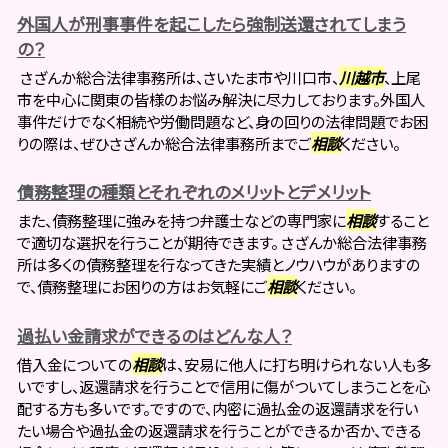
外国人が刑事事件を起こしたら強制送還されてしまう
の？
さざんか総合法律事務所は、さいたま市や川口市、
川越市
、上尾
市を中心に関東の皆様のお悩み解決に尽力しております。外国人
事件だけでなく相続や労働問題など、身の回りの法律問題でお困
りの際は、ぜひさざんか総合法律事務所までご
相談
ください。
債務整理の種類とそれぞれのメリットとデメリット
また、債務整理に強みを持つ弁護士などの専門家に
相談
すること
で適切な選択を行うことが期待できます。 さざんか総合法律事務
所は多くの債務整理を行なってきた実績とノウハウがありますの
で、債務整理にお困りの方はお気軽にご
相談
ください。
過払い金請求ができるのはどんな人？
借入金についての
相談
は、安易に他人に打ち明けられない人も多
いですし、返還請求を行うことで信用に傷がついてしまうことを心
配する方も多いです。ですので、内密に過払金の返還請求を行い
たい場合や過払金の返還請求を行うことができるか否か、できる