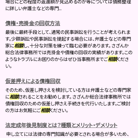
場合にどの程度の返還額が見込めるのか等については債務整理
に詳しい弁護士などの専門...
債権・売掛金の回収方法
最後に最終手段として、通常の民事訴訟を行うことが考えられま
す。少額訴訟や民事訴訟を提起する場合には、弁護士などの専門
家に
相談
し、十分な対策を練って臨む必要があります。 さざんか
総合法律事務所では売掛金や債権の回収の実績があります。この
ようなトラブルにお困りのからはぜひ当事務所までご
相談
くださ
い。
仮差押えによる債権回収
そのため、仮差し押さえを検討している方は弁護士などの専門家
に
相談
されることをお勧めします。 さざんか総合法律事務所では
債権回収のための仮差し押さえ手続きを代行いたします。ご検討
の方はお気軽にご
相談
ください。
法定成年後見制度とは？種類とメリット・デメリット
申し立てには法律の専門知識が必要とされる場合が多いため、