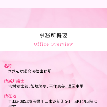
事務所概要
Office Overview
名称
さざんか総合法律事務所
所属弁護士
吉村孝太郎、飯塚隆史、玉作恵美、溝岡由里
所在地
〒333-0851埼玉県川口市芝新町5-1 SKビル3階 C
号室