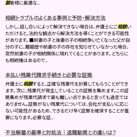
談
者様に最適な...
相続トラブルのよくある事例と予防・解決方法
しかし、話し合いによって解決できない場合は、弁護士にご
相談
い
ただけると、法的な観点から解決方法を導くことができる可能性
があります。 ■前妻の子と後妻の子の相続争い亡くなった父が自
分の子に、離婚歴や前妻の子の存在を知らせていなかった場合、
突然前妻の子が相続関係に現れてくることがあります。 どちらに
も相続権はあるので...
未払い残業代請求手続きと必要な証拠
弁護士に
相談
すると、正確な残業代を計算してもらうことができ
ます。 次に、残業代が発生していることの証拠を集めます。この証
拠集めが残業代請求で最も難しい点であると言っても過言では
ありません。証拠がない残業代については、会社が支払いに応じ
ない可能性があるため、できるだけ早く証拠を確保することが重
要になります。必要な証...
不当解雇の基準と対処法｜退職勧奨との違いは？