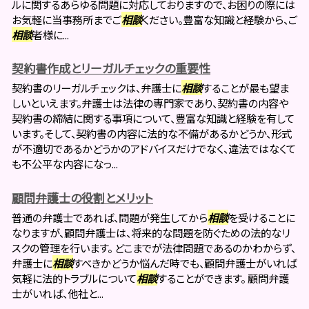
ルに関するあらゆる問題に対応しておりますので、お困りの際には
お気軽に当事務所までご
相談
ください。豊富な知識と経験から、ご
相談
者様に...
契約書作成とリーガルチェックの重要性
契約書のリーガルチェックは、弁護士に
相談
することが最も望ま
しいといえます。弁護士は法律の専門家であり、契約書の内容や
契約書の締結に関する事項について、豊富な知識と経験を有して
います。そして、契約書の内容に法的な不備があるかどうか、形式
が不適切であるかどうかのアドバイスだけでなく、違法ではなくて
も不公平な内容になっ...
顧問弁護士の役割とメリット
普通の弁護士であれば、問題が発生してから
相談
を受けることに
なりますが、顧問弁護士は、将来的な問題を防ぐための法的なリ
スクの管理を行います。 どこまでが法律問題であるのかわからず、
弁護士に
相談
すべきかどうか悩んだ時でも、顧問弁護士がいれば
気軽に法的トラブルについて
相談
することができます。 顧問弁護
士がいれば、他社と...