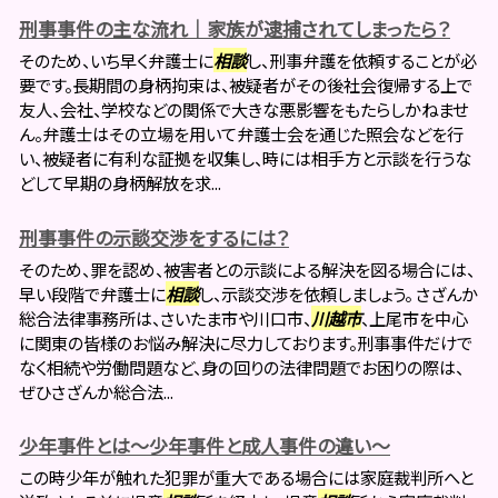
刑事事件の主な流れ｜家族が逮捕されてしまったら？
そのため、いち早く弁護士に
相談
し、刑事弁護を依頼することが必
要です。長期間の身柄拘束は、被疑者がその後社会復帰する上で
友人、会社、学校などの関係で大きな悪影響をもたらしかねませ
ん。弁護士はその立場を用いて弁護士会を通じた照会などを行
い、被疑者に有利な証拠を収集し、時には相手方と示談を行うな
どして早期の身柄解放を求...
刑事事件の示談交渉をするには？
そのため、罪を認め、被害者との示談による解決を図る場合には、
早い段階で弁護士に
相談
し、示談交渉を依頼しましょう。 さざんか
総合法律事務所は、さいたま市や川口市、
川越市
、上尾市を中心
に関東の皆様のお悩み解決に尽力しております。刑事事件だけで
なく相続や労働問題など、身の回りの法律問題でお困りの際は、
ぜひさざんか総合法...
少年事件とは～少年事件と成人事件の違い～
この時少年が触れた犯罪が重大である場合には家庭裁判所へと