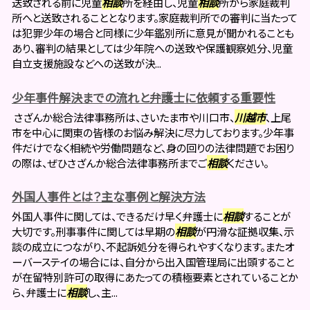
送致される前に児童
相談
所を経由し、児童
相談
所から家庭裁判
所へと送致されることとなります。家庭裁判所での審判に当たって
は犯罪少年の場合と同様に少年鑑別所に意見が聞かれることも
あり、審判の結果としては少年院への送致や保護観察処分、児童
自立支援施設などへの送致が決...
少年事件解決までの流れと弁護士に依頼する重要性
さざんか総合法律事務所は、さいたま市や川口市、
川越市
、上尾
市を中心に関東の皆様のお悩み解決に尽力しております。少年事
件だけでなく相続や労働問題など、身の回りの法律問題でお困り
の際は、ぜひさざんか総合法律事務所までご
相談
ください。
外国人事件とは？主な事例と解決方法
外国人事件に関しては、できるだけ早く弁護士に
相談
することが
大切です。刑事事件に関しては早期の
相談
が円滑な証拠収集、示
談の成立につながり、不起訴処分を得られやすくなります。またオ
ーバーステイの場合には、自分から出入国管理局に出頭すること
が在留特別許可の取得にあたっての積極要素とされていることか
ら、弁護士に
相談
し、主...