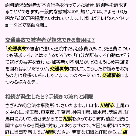
謝料請求配偶者が不貞行為を行っていた場合、慰謝料を請求す
ることができます。一般的な慰謝料の相場としては、およそ100万
円から300万円程度といわれています。しばしばテレビのワイドシ
ョーなどで高額な離...
交通事故で被害者が請求できる費用は？
「
交通事故
の被害に遭い、通院中だ。治療費以外に、交通費につい
ても請求することはできるだろうか。「自分が所有する自動車が当
て逃げの被害を受けた。加害者が不明だが、どのように被害回復
を図ればよいだろうか。
交通事故
に関して、こうしたお悩みをお持
ちの方は数多くいらっしゃいます。 このページでは、
交通事故
にま
つわる様々なテ...
相続が発生したら？手続きの流れと期限
さざんか総合法律事務所は、さいたま市、川口市、
川越市
、上尾市
を中心に、埼玉県、東京都、千葉県、神奈川県、栃木県、茨城県、群
馬県において、皆さまからのご
相談
を承っております。遺産相続に
関するあらゆる問題に対応しておりますので、お困りの際にはお気
軽に当事務所までご
相談
ください。豊富な知識と経験から、ご
相