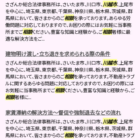
さざんか総合法律事務所は、さいたま市、川口市、
川越市
、上尾市
を中心に、埼玉県、東京都、千葉県、神奈川県、栃木県、茨城県、群
馬県において、皆さまからのご
相談
を承っております。あらゆる労
働問題に対応しておりますので、お困りの際にはお気軽に当事務
所までご
相談
ください。豊富な知識と経験から、ご
相談
者様に最
適な解決方法をご...
建物明け渡し・立ち退きを求められる際の条件
さざんか総合法律事務所は、さいたま市、川口市、
川越市
、上尾市
を中心に、埼玉県、東京都、千葉県、神奈川県、栃木県、茨城県、群
馬県において、皆さまからのご
相談
を承っております。不動産トラブ
ルに関するあらゆる問題に対応しておりますので、お困りの際には
お気軽に当事務所までご
相談
ください。豊富な知識と経験から、ご
相談
者様に...
家賃滞納の解決方法～督促や強制退去などの流れ
さざんか総合法律事務所は、さいたま市、川口市、
川越市
、上尾市
を中心に、埼玉県、東京都、千葉県、神奈川県、栃木県、茨城県、群
馬県において、皆さまからのご
相談
を承っております。不動産トラブ