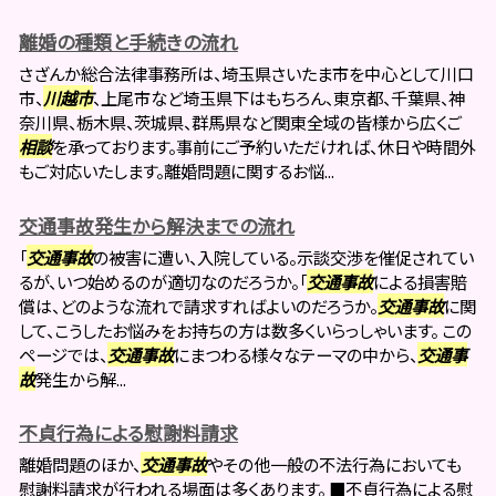
離婚の種類と手続きの流れ
さざんか総合法律事務所は、埼玉県さいたま市を中心として川口
市、
川越市
、上尾市など埼玉県下はもちろん、東京都、千葉県、神
奈川県、栃木県、茨城県、群馬県など関東全域の皆様から広くご
相談
を承っております。事前にご予約いただければ、休日や時間外
もご対応いたします。離婚問題に関するお悩...
交通事故発生から解決までの流れ
「
交通事故
の被害に遭い、入院している。示談交渉を催促されてい
るが、いつ始めるのが適切なのだろうか。「
交通事故
による損害賠
償は、どのような流れで請求すればよいのだろうか。
交通事故
に関
して、こうしたお悩みをお持ちの方は数多くいらっしゃいます。 この
ページでは、
交通事故
にまつわる様々なテーマの中から、
交通事
故
発生から解...
不貞行為による慰謝料請求
離婚問題のほか、
交通事故
やその他一般の不法行為においても
慰謝料請求が行われる場面は多くあります。 ■不貞行為による慰