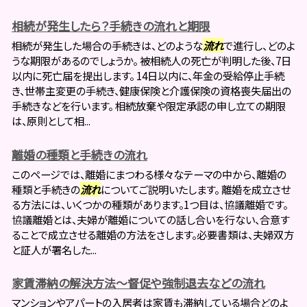
相続が発生したら？手続きの流れと期限
相続が発生した場合の手続きは、どのような
流れ
で進行し、どのよ
うな期限があるのでしょうか。 被相続人の死亡が判明した後、7日
以内に死亡届を提出します。 14日以内に、年金の受給停止手続
き、世帯主変更の手続き、健康保険と介護保険の資格喪失届出の
手続きなどを行います。 相続放棄や限定承認の申し立ての期限
は、原則として相...
離婚の種類と手続きの流れ
このページでは、離婚にまつわる様々なテーマの中から、離婚の
種類と手続きの
流れ
についてご説明いたします。 離婚を成立させ
る方法には、いくつかの種類があります。1つ目は、協議離婚です。
協議離婚とは、夫婦が離婚についての話し合いを行ない、合意す
ることで成立させる離婚の方法をさします。必要書類は、夫婦双方
と証人が署名した...
家賃滞納の解決方法～督促や強制退去などの流れ
マンションやアパートの入居者は家賃も滞納している場合どのよ