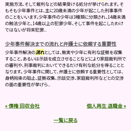
実施方法、そして裁判などの結果受ける処分が挙げられます。 そ
もそも少年事件とは、主に20歳未満の少年が起こした刑事事件
のことをいいます。少年事件の少年は3種類に分類され、14歳未満
の触法少年と、14歳以上の犯罪少年、そして事件を起こしたわけ
ではないが将来犯罪...
少年事件解決までの流れと弁護士に依頼する重要性
少年事件解決の
流れ
としては、無実や少年に有利な証拠を収集
すること、あるいは示談を成立させることなどにより家庭裁判所で
の審判や、刑事裁判においてできるだけ有利な処分を得ることと
なります。 少年事件に関して、弁護士に依頼する重要性としては、
身柄拘束の阻止、証拠収集、示談交渉、家庭裁判所などとの交渉
の面の重要性が挙げら...
« 債権 回収会社
個人再生 退職金 »
一覧に戻る