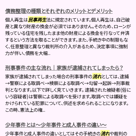
債務整理の種類とそれぞれのメリットとデメリット
個人再生は
民事再生
法に規定されています。個人再生は、自己破
産と異なり財産の換金が必須ではありません。そのため、ローンが
残っている住宅を残したまま他の財産による換金を行なって弁済
するという方法を取ることができます。また、手続き中の制限もな
く、任意整理と異なり裁判所の介入があるため、決定事項に強制
力が伴い、債務を大幅...
刑事事件の主な流れ｜家族が逮捕されてしまったら？
家族が逮捕されてしまった場合の刑事事件の
流れ
としては、逮捕
→警察による取調べ→検察による取調べ→勾留→起訴→刑事裁
判となります。以下で詳しく見ていきます。 逮捕された被疑者(俗に
いう容疑者)は警察による取調べを受けます。取調べでは嫌疑を
かけられている犯罪について、供述を求められることになります。
この時、憲法上の権...
少年事件とは～少年事件と成人事件の違い～
少年事件と成人事件の違いとしてはその手続きの
流れ
や裁判の