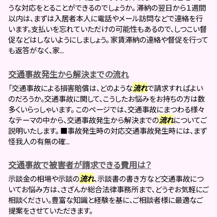
うな対応をとることができるのでしょうか。 滞納の翌日から１週間
以内は、まずは入居者本人に電話やメール訪問などで連絡を行
います。支払いを忘れていただけの可能性もあるので、しつこい督
促などはしないようにしましょう。 家賃滞納の連絡や督促を行って
も返答がなく、家...
交通事故発生から解決までの流れ
「交通事故による損害賠償は、どのような
流れ
で請求すればよい
のだろうか。交通事故に関して、こうしたお悩みをお持ちの方は数
多くいらっしゃいます。 このページでは、交通事故にまつわる様々
なテーマの中から、交通事故発生から解決までの
流れ
についてご
説明いたします。 ■事故発生時の対応交通事故発生時には、まず
怪我人の有無の確...
交通事故で被害者が請求できる費用は？
示談金の相場や示談の
流れ
、示談書の書き方など交通事故につ
いてお悩み方は、さざんか総合法律事務所まで、どうぞお気軽にご
相談ください。豊富な知識と経験を基に、ご相談者様に最適なご
提案をさせていただきます。