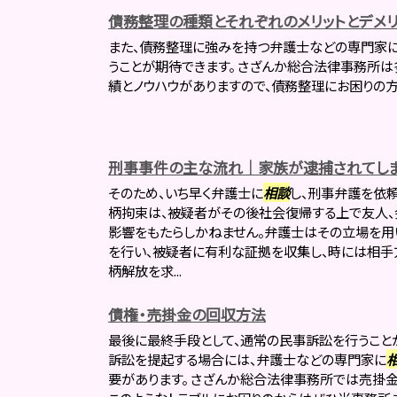
債務整理の種類とそれぞれのメリットとデメリ
また、債務整理に強みを持つ弁護士などの専門家
うことが期待できます。 さざんか総合法律事務所
績とノウハウがありますので、債務整理にお困りの
刑事事件の主な流れ｜家族が逮捕されてしま
そのため、いち早く弁護士に
相談
し、刑事弁護を依
柄拘束は、被疑者がその後社会復帰する上で友人、
影響をもたらしかねません。弁護士はその立場を
を行い、被疑者に有利な証拠を収集し、時には相手
柄解放を求...
債権・売掛金の回収方法
最後に最終手段として、通常の民事訴訟を行うこと
訴訟を提起する場合には、弁護士などの専門家に
要があります。 さざんか総合法律事務所では売掛