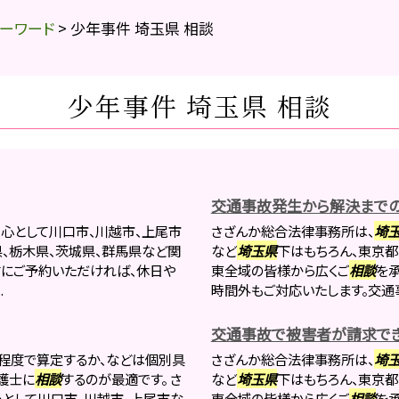
ーワード
>
少年事件 埼玉県 相談
少年事件 埼玉県 相談
交通事故発生から解決まで
心として川口市、川越市、上尾市
さざんか総合法律事務所は、
埼
県、栃木県、茨城県、群馬県など関
など
埼玉県
下はもちろん、東京都
前にご予約いただければ、休日や
東全域の皆様から広くご
相談
を
.
時間外もご対応いたします。交通事
交通事故で被害者が請求で
程度で算定するか、などは個別具
さざんか総合法律事務所は、
埼
護士に
相談
するのが最適です。 さ
など
埼玉県
下はもちろん、東京都
として川口市、川越市、上尾市な
東全域の皆様から広くご
相談
を