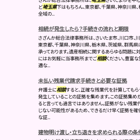
ど
埼玉県
下はもちろん、東京都、千葉県、神奈川県
全域の...
相続が発生したら？手続きの流れと期限
さざんか総合法律事務所は、さいたま市、川口市、川
東京都、千葉県、神奈川県、栃木県、茨城県、群馬県
承っております。遺産相続に関するあらゆる問題に対
にはお気軽に当事務所までご
相談
ください。豊富な
適な...
未払い残業代請求手続きと必要な証拠
弁護士に
相談
すると、正確な残業代を計算してもらう
発生していることの証拠を集めます。この証拠集め
ると言っても過言ではありません。証拠がない残業
じない可能性があるため、できるだけ早く証拠を確
な証...
建物明け渡し・立ち退きを求められる際の条