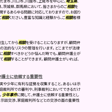
たま市、川口市、川越市、上尾市を中心に、
埼玉県
、
県、茨城県、群馬県において、皆さまからのご
相談
を
に関するあらゆる問題に対応しておりますので、お困り
ご
相談
ください。豊富な知識と経験から、ご
相談
者様
発生してから
相談
を受けることになりますが、顧問弁
の法的なリスクの管理を行います。 どこまでが法律
に
相談
すべきかどうか悩んだ時でも、顧問弁護士が
て
相談
することができます。 顧問弁護士がいれば、
弁護士に依頼する重要性
無実や少年に有利な証拠を収集すること、あるいは示
庭裁判所での審判や、刑事裁判においてできるだけ
。
少年事件
に関して、弁護士に依頼する重要性とし
、示談交渉、家庭裁判所などとの交渉の面の重要性