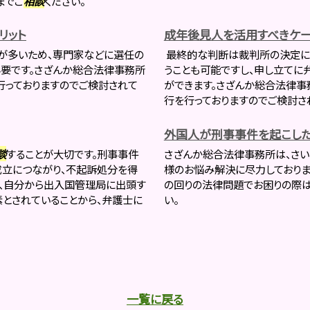
までご
相談
ください。
リット
成年後見人を活用すべきケー
が多いため、専門家などに選任の
最終的な判断は裁判所の決定に
要です。さざんか総合法律事務所
うことも可能ですし、申し立てに
行っておりますのでご検討されて
ができます。さざんか総合法律
行を行っておりますのでご検討
外国人が刑事事件を起こした
談
することが大切です。刑事事件
さざんか総合法律事務所は、さい
成立につながり、不起訴処分を得
様のお悩み解決に尽力しておりま
は、自分から出入国管理局に出頭す
の回りの法律問題でお困りの際
とされていることから、弁護士に
い。
一覧に戻る