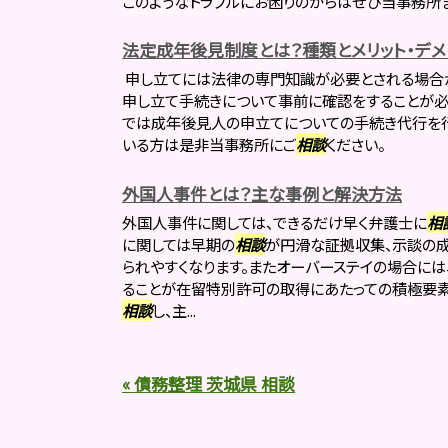
このようなトラブルにお困りのからはぜひ当事務所
法定成年後見制度とは？種類とメリット・デメ
申し立てには法律の専門知識が必要とされる場合
申し立て手続きについて事前に確認をすることが必
では成年後見人の申立てについての手続き代行を
いる方は是非当事務所にご
相談
ください。
外国人事件とは？主な事例と解決方法
外国人事件に関しては、できるだけ早く弁護士に
相
に関しては早期の
相談
が円滑な証拠収集、示談の
られやすくなります。またオーバーステイの場合に
ることが在留特別許可の取得にあたっての積極要素
相談
し、主...
« 債務整理 茨城県 相談