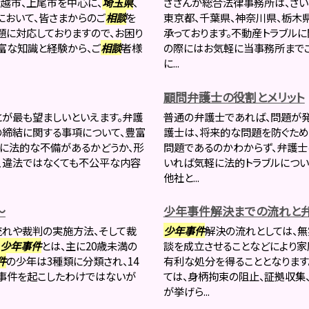
越市、上尾市を中心に、
埼玉県
、
さざんか総合法律事務所は、さい
において、皆さまからのご
相談
を
東京都、千葉県、神奈川県、栃木
題に対応しておりますので、お困り
承っております。不動産トラブル
豊富な知識と経験から、ご
相談
者様
の際にはお気軽に当事務所まで
に...
顧問弁護士の役割とメリット
とが最も望ましいといえます。弁護
普通の弁護士であれば、問題が
締結に関する事項について、豊富
護士は、将来的な問題を防ぐため
容に法的な不備があるかどうか、形
問題であるのかわからず、弁護士
、違法ではなくても不公平な内容
いれば気軽に法的トラブルについ
他社と...
～
少年事件解決までの流れと
流れや裁判の実施方法、そして裁
少年事件
解決の流れとしては、
少年事件
とは、主に20歳未満の
談を成立させることなどにより家
件
の少年は3種類に分類され、14
有利な処分を得ることとなります
て事件を起こしたわけではないが
ては、身柄拘束の阻止、証拠収集
が挙げら...