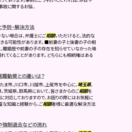
故に関するお悩...
と予防・解決方法
きない場合は、弁護士にご
相談
いただけると、法的な
きる可能性があります。 ■前妻の子と後妻の子の相
に、離婚歴や前妻の子の存在を知らせていなかった場
れてくることがあります。 どちらにも相続権はある
退職勧奨との違いは？
たま市、川口市、川越市、上尾市を中心に、
埼玉県
、
県、茨城県、群馬県において、皆さまからのご
相談
を
題に対応しておりますので、お困りの際にはお気軽に
富な知識と経験から、ご
相談
者様に最適な解決方法
や強制退去などの流れ