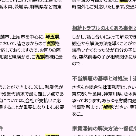
、栃木県、茨城県、群馬県など関東
時間外もご対応いたします。交通事
相続トラブルのよくある事例
越市、上尾市を中心に、
埼玉県
、
しかし、話し合いによって解決で
において、皆さまからのご
相談
を
観点から解決方法を導くことがで
応しておりますので、お困りの際
続争い亡くなった父が自分の子
知識と経験から、ご
相談
者様に最
合、突然前妻の子が相続関係に現
ので...
不当解雇の基準と対処法｜
ことができます。 次に、残業代が
さざんか総合法律事務所は、さい
が残業代請求で最も難しい点であ
東京都、千葉県、神奈川県、栃木
代については、会社が支払いに応
承っております。あらゆる労働問
保することが重要になります。必要
当事務所までご
相談
ください。豊
をご...
件
家賃滞納の解決方法～督促