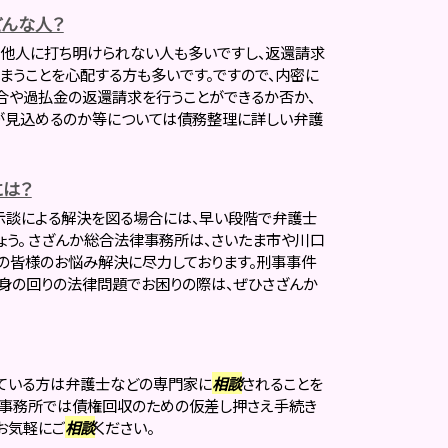
んな人？
に他人に打ち明けられない人も多いですし、返還請求
まうことを心配する方も多いです。ですので、内密に
合や過払金の返還請求を行うことができるか否か、
が見込めるのか等については債務整理に詳しい弁護
は？
示談による解決を図る場合には、早い段階で弁護士
ょう。 さざんか総合法律事務所は、さいたま市や川口
の皆様のお悩み解決に尽力しております。刑事事件
身の回りの法律問題でお困りの際は、ぜひさざんか
している方は弁護士などの専門家に
相談
されることを
律事務所では債権回収のための仮差し押さえ手続き
お気軽にご
相談
ください。