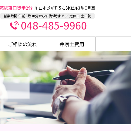
蕨駅東口徒歩2分
川口市芝新町5-1SKビル3階C号室
営業時間 午前9時30分から午後5時まで ／ 定休日 土日祝
048-485-9960
ご相談の流れ
弁護士費用