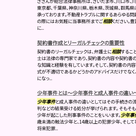
さざんか総合法律事務所は、さいたま市、川口市、川
東京都、千葉県、神奈川県、栃木県、茨城県、群馬県
承っております。不動産トラブルに関するあらゆる問
の際にはお気軽に当事務所までご
相談
ください。
に...
契約書作成とリーガルチェックの重要性
契約書のリーガルチェックは、弁護士に
相談
するこ
士は法律の専門家であり、契約書の内容や契約書の
な知識と経験を有しています。そして、契約書の内
式が不適切であるかどうかのアドバイスだけでなく
になっ...
少年事件とは～少年事件と成人事件の違い
少年事件
と成人事件の違いとしてはその手続きの
判などの結果受ける処分が挙げられます。 そもそも
少年が起こした刑事事件のことをいいます。
少年事
歳未満の触法少年と、14歳以上の犯罪少年、そし
将来犯罪...