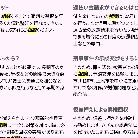
ット
過払い金請求ができるのはど
に
相談
することで適切な選択を行
借入金についての
相談
は、安易
は多くの債務整理を行なってきた実
を行うことで信用に傷がついてし
方はお気軽にご
相談
ください。
過払金の返還請求を行いたい場
できる場合にどの程度の返還額
士などの専門...
ったら？
刑事事件の示談交渉をするに
頼することが必要です。長期間の身
そのため、罪を認め、被害者との
会社、学校などの関係で大きな悪
に
相談
し、示談交渉を依頼しまし
用いて弁護士会を通じた照会など
市、川越市、上尾市を中心に関東
方と示談を行うなどして早期の身
だけでなく相続や労働問題など、
総合法...
仮差押えによる債権回収
が考えられます。少額訴訟や民事
そのため、仮差し押さえを検討
相談
し、十分な対策を練って臨む必
お勧めします。 さざんか総合法
金や債権の回収の実績があります。
を代行いたします。ご検討の方は