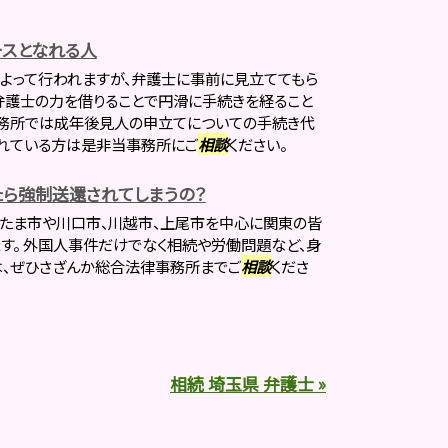
スとなれる人
よって行われますが、弁護士に事前に見立ててもら
弁護士の力を借りることで円滑に手続きを経ること
事務所では成年後見人の申立てについての手続き代
されている方は是非当事務所にご
相談
ください。
ら強制送還されてしまうの？
たま市や川口市、川越市、上尾市を中心に関東の皆
す。 外国人事件だけでなく相続や労働問題など、身
は、ぜひさざんか総合法律事務所までご
相談
くださ
相続 埼玉県 弁護士 »