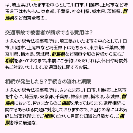
は、埼玉県さいたま市を中心として川口市、川越市、上尾市など埼
玉県下はもちろん、東京都、千葉県、神奈川県、栃木県、茨城県、
群
馬県
など関東全域の...
交通事故で被害者が請求できる費用は？
さざんか総合法律事務所は、埼玉県さいたま市を中心として川口
市、川越市、上尾市など埼玉県下はもちろん、東京都、千葉県、神
奈川県、栃木県、茨城県、
群馬県
など関東全域の皆様から広くご
相談
を承っております。事前にご予約いただければ、休日や時間外
もご対応いたします。交通事故に関するお悩...
相続が発生したら？手続きの流れと期限
さざんか総合法律事務所は、さいたま市、川口市、川越市、上尾市
を中心に、埼玉県、東京都、千葉県、神奈川県、栃木県、茨城県、
群
馬県
において、皆さまからのご
相談
を承っております。遺産相続に
関するあらゆる問題に対応しておりますので、お困りの際にはお気
軽に当事務所までご
相談
ください。豊富な知識と経験から、ご
相
談
者様に最適な...