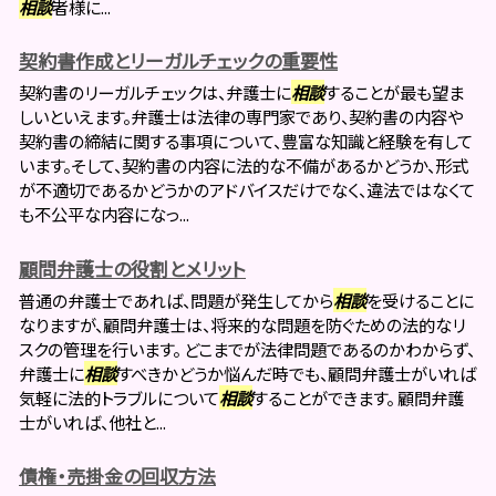
相談
者様に...
契約書作成とリーガルチェックの重要性
契約書のリーガルチェックは、弁護士に
相談
することが最も望ま
しいといえます。弁護士は法律の専門家であり、契約書の内容や
契約書の締結に関する事項について、豊富な知識と経験を有して
います。そして、契約書の内容に法的な不備があるかどうか、形式
が不適切であるかどうかのアドバイスだけでなく、違法ではなくて
も不公平な内容になっ...
顧問弁護士の役割とメリット
普通の弁護士であれば、問題が発生してから
相談
を受けることに
なりますが、顧問弁護士は、将来的な問題を防ぐための法的なリ
スクの管理を行います。 どこまでが法律問題であるのかわからず、
弁護士に
相談
すべきかどうか悩んだ時でも、顧問弁護士がいれば
気軽に法的トラブルについて
相談
することができます。 顧問弁護
士がいれば、他社と...
債権・売掛金の回収方法