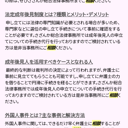
の際は、ぜひさざんか総合法律事務所までご
相談
ください。
法定成年後見制度とは？種類とメリット・デメリット
申し立てには法律の専門知識が必要とされる場合が多いため、
専門家などに選任の申し立て手続きについて事前に確認をする
ことが必要です。さざんか総合法律事務所では成年後見人の申立
てについての手続き代行を行っておりますのでご検討されている
方は是非当事務所にご
相談
ください。
成年後見人を活用すべきケースとなれる人
最終的な判断は裁判所の決定によって行われますが、弁護士に
事前に見立ててもらうことも可能ですし、申し立てに弁護士の力
を借りることで円滑に手続きを経ることができます。さざんか総合
法律事務所では成年後見人の申立てについての手続き代行を行
っておりますのでご検討されている方は是非当事務所にご
相談
く
ださい。
外国人事件とは？主な事例と解決方法
外国人事件に関しては、できるだけ早く弁護士に
相談
することが