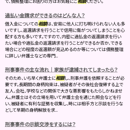
で、債務整理にお困りの方はお気軽にご
相談
ください。
過払い金請求ができるのはどんな人？
借入金についての
相談
は、安易に他人に打ち明けられない人も多
いですし、返還請求を行うことで信用に傷がついてしまうことを心
配する方も多いです。ですので、内密に過払金の返還請求を行い
たい場合や過払金の返還請求を行うことができるか否か、できる
場合にどの程度の返還額が見込めるのか等については債務整理
に詳しい弁護士などの専門...
刑事事件の主な流れ｜家族が逮捕されてしまったら？
そのため、いち早く弁護士に
相談
し、刑事弁護を依頼することが必
要です。長期間の身柄拘束は、被疑者がその後社会復帰する上で
友人、会社、学校などの関係で大きな悪影響をもたらしかねませ
ん。弁護士はその立場を用いて弁護士会を通じた照会などを行
い、被疑者に有利な証拠を収集し、時には相手方と示談を行うな
どして早期の身柄解放を求...
刑事事件の示談交渉をするには？