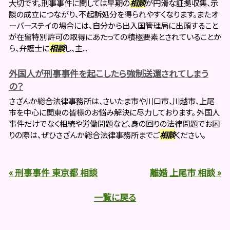
大切です。刑事事件に関しては早期の
相談
が円滑な証拠収集、示
談の成立につながり、不起訴処分を得られやすくなります。またオ
ーバーステイの場合には、自分から出入国管理局に出頭すること
が在留特別許可の取得にあたっての積極要素とされていることか
ら、弁護士に
相談
し、主...
外国人が刑事事件を起こしたら強制送還されてしまう
の？
さざんか総合法律事務所は、さいたま市や川口市、川越市、上尾
市を中心に関東の皆様のお悩み解決に尽力しております。 外国人
事件だけでなく相続や労働問題など、身の回りの法律問題でお困
りの際は、ぜひさざんか総合法律事務所までご
相談
ください。
« 刑事事件 東京都 相談
離婚 上尾市 相談 »
一覧に戻る