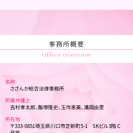
事務所概要
Office Overview
名称
さざんか総合法律事務所
所属弁護士
吉村孝太郎、飯塚隆史、玉作恵美、溝岡由里
所在地
〒333-0851埼玉県川口市芝新町5-1 SKビル3階 C
号室