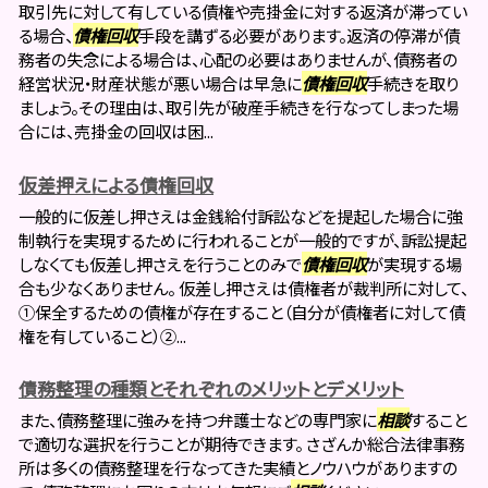
取引先に対して有している債権や売掛金に対する返済が滞ってい
る場合、
債権回収
手段を講ずる必要があります。返済の停滞が債
務者の失念による場合は、心配の必要はありませんが、債務者の
経営状況・財産状態が悪い場合は早急に
債権回収
手続きを取り
ましょう。その理由は、取引先が破産手続きを行なってしまった場
合には、売掛金の回収は困...
仮差押えによる債権回収
一般的に仮差し押さえは金銭給付訴訟などを提起した場合に強
制執行を実現するために行われることが一般的ですが、訴訟提起
しなくても仮差し押さえを行うことのみで
債権回収
が実現する場
合も少なくありません。 仮差し押さえは債権者が裁判所に対して、
①保全するための債権が存在すること（自分が債権者に対して債
権を有していること）②...
債務整理の種類とそれぞれのメリットとデメリット
また、債務整理に強みを持つ弁護士などの専門家に
相談
すること
で適切な選択を行うことが期待できます。 さざんか総合法律事務
所は多くの債務整理を行なってきた実績とノウハウがありますの