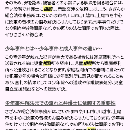
そのため、罪を認め、被害者との示談による解決を図る場合には、
早い段階で弁護士に
相談
し、示談交渉を依頼しましょう。 さざんか
総合法律事務所は、さいたま市や川口市、川越市、上尾市を中心
に関東の皆様のお悩み解決に尽力しております。刑事事件だけで
なく相続や労働問題など、身の回りの法律問題でお困りの際は、
ぜひさざんか総合法...
少年事件とは～少年事件と成人事件の違い～
この時少年が触れた犯罪が重大である場合には家庭裁判所へと
送致される前に児童
相談
所を経由し、児童
相談
所から家庭裁判
所へと送致されることとなります。家庭裁判所での審判に当たって
は犯罪少年の場合と同様に少年鑑別所に意見が聞かれることも
あり、審判の結果としては少年院への送致や保護観察処分、児童
自立支援施設などへの送致が決...
少年事件解決までの流れと弁護士に依頼する重要性
さざんか総合法律事務所は、さいたま市や川口市、川越市、上尾
市を中心に関東の皆様のお悩み解決に尽力しております。 少年事
件だけでなく相続や労働問題など、身の回りの法律問題でお困り