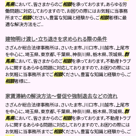
馬県
において、皆さまからのご
相談
を承っております。あらゆる労
働問題に対応しておりますので、お困りの際にはお気軽に当事務
所までご
相談
ください。豊富な知識と経験から、ご
相談
者様に最
適な解決方法をご...
建物明け渡し・立ち退きを求められる際の条件
さざんか総合法律事務所は、さいたま市、川口市、川越市、上尾市
を中心に、埼玉県、東京都、千葉県、神奈川県、栃木県、茨城県、
群
馬県
において、皆さまからのご
相談
を承っております。不動産トラブ
ルに関するあらゆる問題に対応しておりますので、お困りの際には
お気軽に当事務所までご
相談
ください。豊富な知識と経験から、ご
相談
者様に...
家賃滞納の解決方法～督促や強制退去などの流れ
さざんか総合法律事務所は、さいたま市、川口市、川越市、上尾市
を中心に、埼玉県、東京都、千葉県、神奈川県、栃木県、茨城県、
群
馬県
において、皆さまからのご
相談
を承っております。不動産トラブ
ルに関するあらゆる問題に対応しておりますので、お困りの際には
お気軽に当事務所までご
相談
ください。豊富な知識と経験から、ご