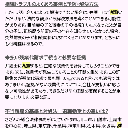
相続トラブルのよくある事例と予防・解決方法
しかし、話し合いによって解決できない場合は、弁護士にご
相談
い
ただけると、法的な観点から解決方法を導くことができる可能性
があります。 ■前妻の子と後妻の子の相続争い亡くなった父が自
分の子に、離婚歴や前妻の子の存在を知らせていなかった場合、
突然前妻の子が相続関係に現れてくることがあります。 どちらに
も相続権はあるので...
未払い残業代請求手続きと必要な証拠
弁護士に
相談
すると、正確な残業代を計算してもらうことができ
ます。 次に、残業代が発生していることの証拠を集めます。この証
拠集めが残業代請求で最も難しい点であると言っても過言では
ありません。証拠がない残業代については、会社が支払いに応じ
ない可能性があるため、できるだけ早く証拠を確保することが重
要になります。必要な証...
不当解雇の基準と対処法｜退職勧奨との違いは？
さざんか総合法律事務所は、さいたま市、川口市、川越市、上尾市
を中心に、埼玉県、東京都、千葉県、神奈川県、栃木県、茨城県、
群