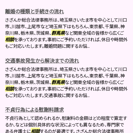
離婚の種類と手続きの流れ
さざんか総合法律事務所は、埼玉県さいたま市を中心として川口
市、川越市、上尾市など埼玉県下はもちろん、東京都、千葉県、神
奈川県、栃木県、茨城県、
群馬県
など関東全域の皆様から広くご
相談
を承っております。事前にご予約いただければ、休日や時間外
もご対応いたします。離婚問題に関するお悩...
交通事故発生から解決までの流れ
さざんか総合法律事務所は、埼玉県さいたま市を中心として川口
市、川越市、上尾市など埼玉県下はもちろん、東京都、千葉県、神
奈川県、栃木県、茨城県、
群馬県
など関東全域の皆様から広くご
相談
を承っております。事前にご予約いただければ、休日や時間外
もご対応いたします。交通事故に関するお悩...
不貞行為による慰謝料請求
不貞行為として認められるか、慰謝料の金額はどの程度で算定す
るか、などは個別具体的な状況によっても異なるため、専門家で
ある弁護士に
相談
するのが最適です。 さざんか総合法律事務所