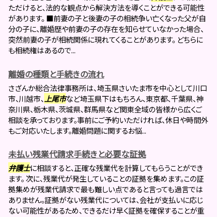
ただけると、法的な観点から解決方法を導くことができる可能性
があります。 ■前妻の子と後妻の子の相続争い亡くなった父が自
分の子に、離婚歴や前妻の子の存在を知らせていなかった場合、
突然前妻の子が相続関係に現れてくることがあります。 どちらに
も相続権はあるので...
離婚の種類と手続きの流れ
さざんか総合法律事務所は、埼玉県さいたま市を中心として川口
市、川越市、
上尾市
など埼玉県下はもちろん、東京都、千葉県、神
奈川県、栃木県、茨城県、群馬県など関東全域の皆様から広くご
相談を承っております。事前にご予約いただければ、休日や時間外
もご対応いたします。離婚問題に関するお悩...
未払い残業代請求手続きと必要な証拠
弁護士
に相談すると、正確な残業代を計算してもらうことができ
ます。 次に、残業代が発生していることの証拠を集めます。この証
拠集めが残業代請求で最も難しい点であると言っても過言では
ありません。証拠がない残業代については、会社が支払いに応じ
ない可能性があるため、できるだけ早く証拠を確保することが重