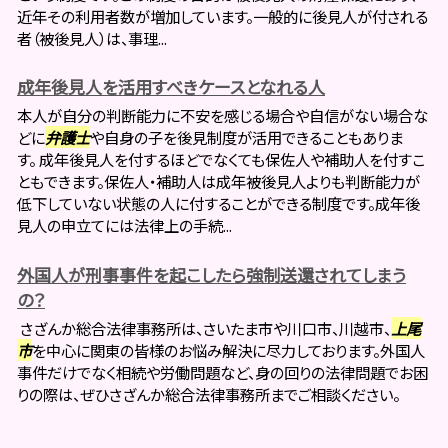
近年その利用者数が増加しています。一般的に後見人が付される
者（被後見人）は、事理...
成年後見人を活用すべきケースとなれる人
本人が自分の判断能力に不安を感じる場合や自信がない場合な
どに
弁護士
や自身の子を後見制度が活用できることもありま
す。 成年後見人を付するほどでなくても保佐人や補助人を付すこ
ともできます。保佐人・補助人は成年被後見人よりも判断能力が
低下していない状態の人に付することができる制度です。成年後
見人の申立てには法律上の手続...
外国人が刑事事件を起こしたら強制送還されてしまう
の？
さざんか総合法律事務所は、さいたま市や川口市、川越市、
上尾
市
を中心に関東の皆様のお悩み解決に尽力しております。外国人
事件だけでなく相続や労働問題など、身の回りの法律問題でお困
りの際は、ぜひさざんか総合法律事務所までご相談ください。