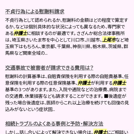
不貞行為による慰謝料請求
不貞行為として認められるか、慰謝料の金額はどの程度で算定す
るか、などは個別具体的な状況によっても異なるため、専門家で
ある
弁護士
に相談するのが最適です。 さざんか総合法律事務所
は、埼玉県さいたま市を中心として川口市、川越市、
上尾市
など埼
玉県下はもちろん、東京都、千葉県、神奈川県、栃木県、茨城県、群
馬県など関東全域の...
交通事故で被害者が請求できる費用は？
慰謝料の計算基準は、自賠責保険を利用する際の自賠責基準、任
意保険を利用する際の任意保険基準、
弁護士
が利用する
弁護士
基準の３つがあります。また、入院や通院などの治療費、病院まで
の交通費、休業損害なども請求することができます。 ■後遺症が
残った場合後遺症は、医師からこれ以上治療を続けても回復の見
込みがないという症状固...
相続トラブルのよくある事例と予防・解決方法
しかし、話し合いによって解決できない場合は、
弁護士
にご相談い