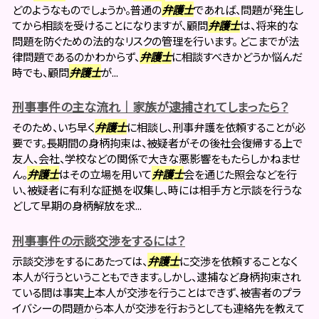
どのようなものでしょうか。普通の
弁護士
であれば、問題が発生し
てから相談を受けることになりますが、顧問
弁護士
は、将来的な
問題を防ぐための法的なリスクの管理を行います。 どこまでが法
律問題であるのかわからず、
弁護士
に相談すべきかどうか悩んだ
時でも、顧問
弁護士
が...
刑事事件の主な流れ｜家族が逮捕されてしまったら？
そのため、いち早く
弁護士
に相談し、刑事弁護を依頼することが必
要です。長期間の身柄拘束は、被疑者がその後社会復帰する上で
友人、会社、学校などの関係で大きな悪影響をもたらしかねませ
ん。
弁護士
はその立場を用いて
弁護士
会を通じた照会などを行
い、被疑者に有利な証拠を収集し、時には相手方と示談を行うな
どして早期の身柄解放を求...
刑事事件の示談交渉をするには？
示談交渉をするにあたっては、
弁護士
に交渉を依頼することなく
本人が行うということもできます。しかし、逮捕など身柄拘束され
ている間は事実上本人が交渉を行うことはできず、被害者のプラ
イバシーの問題から本人が交渉を行おうとしても連絡先を教えて