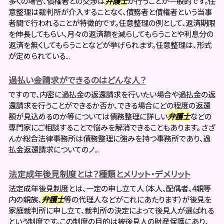
多くの場合、債権者との交渉は
弁護士
が行うことが一般的です。任
意整理は裁判所が介入することなく、債務者と債権者という当事
者間で行われることが特徴的です。任意整理の例として、返済期限
を伸長してもらい、月々の返済額を減らしてもらうことや利息分の
返済を無くしてもらうことなどが挙げられます。任意整理は、形式
が定められている...
過払い金請求ができるのはどんな人？
ですので、内密に過払金の返還請求を行いたい場合や過払金の返
還請求を行うことができるか否か、できる場合にどの程度の返還
額が見込めるのか等については債務整理に詳しい
弁護士
などの
専門家にご相談することで悩みを解消できることもあります。 さざ
んか総合法律事務所は債務整理に強みを持つ事務所であり、過
払金返還請求についてのノ...
法定成年後見制度とは？種類とメリット・デメリット
法定成年後見制度とは、一定の申し立て人（本人、配偶者、4親等
内の親族、
弁護士
等の代理人などがこれにあたります）が後見を
家庭裁判所に申し立て、裁判所の決定によって後見人が選ばれる
という制度です。この制度の目的は被後見人の財産保護にあり、