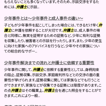
もらえないことも多くなっています。そのため、示談交渉をするた
めには、
弁護士
に示談...
少年事件とは～少年事件と成人事件の違い～
子どもが少年事件を起こしてしまった場合には、できるだけ早く
弁
護士
に弁護を依頼することが大切です。
弁護士
は、成人事件の場
合と同様に、無実を証明するための証拠など、少年に有利な証拠
を収集したり、被害者との示談を行ったりします。また、少年の更生
に向けた家族へのアドバイスを行うなど、少年やその家族につい
ての総合的なサポー...
少年事件解決までの流れと弁護士に依頼する重要性
少年事件に関して、
弁護士
に依頼する重要性としては、身柄拘束
の阻止、証拠収集、示談交渉、家庭裁判所などとの交渉の面の重
要性が挙げられます。証拠収集に関しては家族などでも行うこと
ができますが、家族などが収集できる証拠には限度があります。こ
の点
弁護士
はその職業上、
弁護士
会を通じた照会をすることがで
きます。これにより一般...