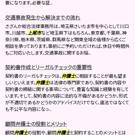
要になります。必要な証...
交通事故発生から解決までの流れ
さざんか総合法律事務所は、埼玉県さいたま市を中心として川口
市、川越市、
上尾市
など埼玉県下はもちろん、東京都、千葉県、神
奈川県、栃木県、茨城県、群馬県など関東全域の皆様から広くご
相談を承っております。事前にご予約いただければ、休日や時間外
もご対応いたします。交通事故に関するお悩...
契約書作成とリーガルチェックの重要性
契約書のリーガルチェックは、
弁護士
に相談することが最も望ま
しいといえます。
弁護士
は法律の専門家であり、契約書の内容や
契約書の締結に関する事項について、豊富な知識と経験を有して
います。そして、契約書の内容に法的な不備があるかどうか、形式
が不適切であるかどうかのアドバイスだけでなく、違法ではなくて
も不公平な内容になっ...
顧問弁護士の役割とメリット
顧問
弁護士
の役割や、顧問
弁護士
と契約することのメリットとは