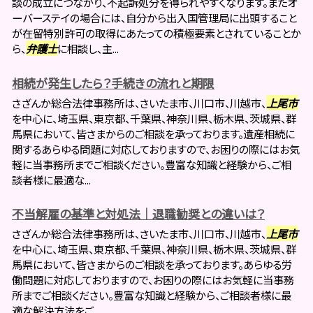
談の成立につながり、不起訴処分を得られやすくなります。またオ
ーバーステイの場合には、自分から出入国管理局に出頭すること
が在留特別許可の取得にあたっての積極要素とされていることか
ら、
弁護士
に相談し、主...
相続が発生したら？手続きの流れと期限
さざんか総合法律事務所は、さいたま市、川口市、川越市、
上尾市
を中心に、埼玉県、東京都、千葉県、神奈川県、栃木県、茨城県、群
馬県において、皆さまからのご相談を承っております。遺産相続に
関するあらゆる問題に対応しておりますので、お困りの際にはお気
軽に当事務所までご相談ください。豊富な知識と経験から、ご相
談者様に最適な...
不当解雇の基準と対処法｜退職勧奨との違いは？
さざんか総合法律事務所は、さいたま市、川口市、川越市、
上尾市
を中心に、埼玉県、東京都、千葉県、神奈川県、栃木県、茨城県、群
馬県において、皆さまからのご相談を承っております。あらゆる労
働問題に対応しておりますので、お困りの際にはお気軽に当事務
所までご相談ください。豊富な知識と経験から、ご相談者様に最
適な解決方法をご...