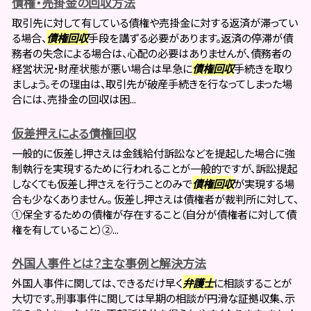
債権・売掛金の回収方法
取引先に対して有している債権や売掛金に対する返済が滞ってい
る場合、
債権回収
手段を講ずる必要があります。返済の停滞が債
務者の失念による場合は、心配の必要はありませんが、債務者の
経営状況・財産状態が悪い場合は早急に
債権回収
手続きを取り
ましょう。その理由は、取引先が破産手続きを行なってしまった場
合には、売掛金の回収は困...
仮差押えによる債権回収
一般的に仮差し押さえは金銭給付訴訟などを提起した場合に強
制執行を実現するために行われることが一般的ですが、訴訟提起
しなくても仮差し押さえを行うことのみで
債権回収
が実現する場
合も少なくありません。 仮差し押さえは債権者が裁判所に対して、
①保全するための債権が存在すること（自分が債権者に対して債
権を有していること）②...
外国人事件とは？主な事例と解決方法
外国人事件に関しては、できるだけ早く
弁護士
に相談することが
大切です。刑事事件に関しては早期の相談が円滑な証拠収集、示