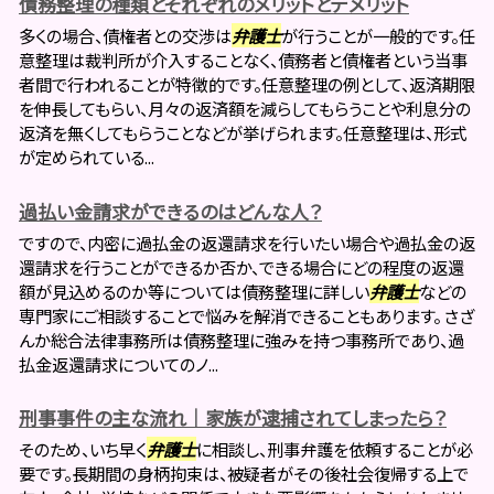
債務整理の種類とそれぞれのメリットとデメリット
多くの場合、債権者との交渉は
弁護士
が行うことが一般的です。任
意整理は裁判所が介入することなく、債務者と債権者という当事
者間で行われることが特徴的です。任意整理の例として、返済期限
を伸長してもらい、月々の返済額を減らしてもらうことや利息分の
返済を無くしてもらうことなどが挙げられます。任意整理は、形式
が定められている...
過払い金請求ができるのはどんな人？
ですので、内密に過払金の返還請求を行いたい場合や過払金の返
還請求を行うことができるか否か、できる場合にどの程度の返還
額が見込めるのか等については債務整理に詳しい
弁護士
などの
専門家にご相談することで悩みを解消できることもあります。 さざ
んか総合法律事務所は債務整理に強みを持つ事務所であり、過
払金返還請求についてのノ...
刑事事件の主な流れ｜家族が逮捕されてしまったら？
そのため、いち早く
弁護士
に相談し、刑事弁護を依頼することが必
要です。長期間の身柄拘束は、被疑者がその後社会復帰する上で