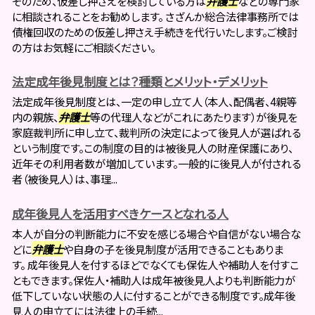
そのため、仮差し押さえを検討している方は
弁護士
などの専門家
に相談されることをお勧めします。 さざんか総合法律事務所では
債権回収のための仮差し押さえ手続きを代行いたします。ご検討
の方はお気軽にご相談ください。
法定成年後見制度とは？種類とメリット・デメリット
法定成年後見制度とは、一定の申し立て人（本人、配偶者、4親等
内の親族、
弁護士
等の代理人などがこれにあたります）が後見を
家庭裁判所に申し立て、裁判所の決定によって後見人が選ばれる
という制度です。この制度の目的は被後見人の財産保護にあり、
近年その利用者数が増加しています。一般的に後見人が付される
者（被後見人）は、事理...
成年後見人を活用すべきケースとなれる人
本人が自分の判断能力に不安を感じる場合や自信がない場合な
どに
弁護士
や自身の子を後見制度が活用できることもありま
す。 成年後見人を付するほどでなくても保佐人や補助人を付すこ
ともできます。保佐人・補助人は成年被後見人よりも判断能力が
低下していない状態の人に付することができる制度です。成年後
見人の申立てには法律上の手続...