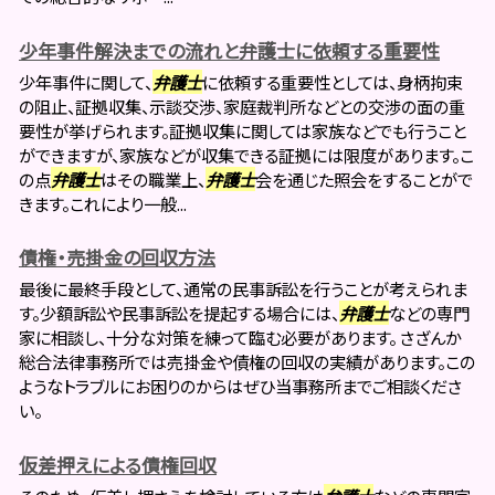
少年事件解決までの流れと弁護士に依頼する重要性
少年事件に関して、
弁護士
に依頼する重要性としては、身柄拘束
の阻止、証拠収集、示談交渉、家庭裁判所などとの交渉の面の重
要性が挙げられます。証拠収集に関しては家族などでも行うこと
ができますが、家族などが収集できる証拠には限度があります。こ
の点
弁護士
はその職業上、
弁護士
会を通じた照会をすることがで
きます。これにより一般...
債権・売掛金の回収方法
最後に最終手段として、通常の民事訴訟を行うことが考えられま
す。少額訴訟や民事訴訟を提起する場合には、
弁護士
などの専門
家に相談し、十分な対策を練って臨む必要があります。 さざんか
総合法律事務所では売掛金や債権の回収の実績があります。この
ようなトラブルにお困りのからはぜひ当事務所までご相談くださ
い。
仮差押えによる債権回収