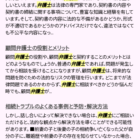
しいといえます。
弁護士
は法律の専門家であり、契約書の内容や
契約書の締結に関する事項について、豊富な知識と経験を有して
います。そして、契約書の内容に法的な不備があるかどうか、形式
が不適切であるかどうかのアドバイスだけでなく、違法ではなくて
も不公平な内容になっ...
顧問弁護士の役割とメリット
顧問
弁護士
の役割や、顧問
弁護士
と契約することのメリットとは
どのようなものでしょうか。普通の
弁護士
であれば、問題が発生し
てから相談を受けることになりますが、顧問
弁護士
は、将来的な
問題を防ぐための法的なリスクの管理を行います。 どこまでが法
律問題であるのかわからず、
弁護士
に相談すべきかどうか悩んだ
時でも、顧問
弁護士
が...
相続トラブルのよくある事例と予防・解決方法
しかし、話し合いによって解決できない場合は、
弁護士
にご相談い
ただけると、法的な観点から解決方法を導くことができる可能性
があります。 ■前妻の子と後妻の子の相続争い亡くなった父が自
分の子に、離婚歴や前妻の子の存在を知らせていなかった場合、