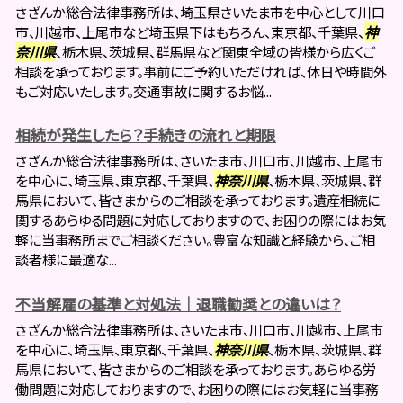
さざんか総合法律事務所は、埼玉県さいたま市を中心として川口
市、川越市、上尾市など埼玉県下はもちろん、東京都、千葉県、
神
奈川県
、栃木県、茨城県、群馬県など関東全域の皆様から広くご
相談を承っております。事前にご予約いただければ、休日や時間外
もご対応いたします。交通事故に関するお悩...
相続が発生したら？手続きの流れと期限
さざんか総合法律事務所は、さいたま市、川口市、川越市、上尾市
を中心に、埼玉県、東京都、千葉県、
神奈川県
、栃木県、茨城県、群
馬県において、皆さまからのご相談を承っております。遺産相続に
関するあらゆる問題に対応しておりますので、お困りの際にはお気
軽に当事務所までご相談ください。豊富な知識と経験から、ご相
談者様に最適な...
不当解雇の基準と対処法｜退職勧奨との違いは？
さざんか総合法律事務所は、さいたま市、川口市、川越市、上尾市
を中心に、埼玉県、東京都、千葉県、
神奈川県
、栃木県、茨城県、群
馬県において、皆さまからのご相談を承っております。あらゆる労
働問題に対応しておりますので、お困りの際にはお気軽に当事務