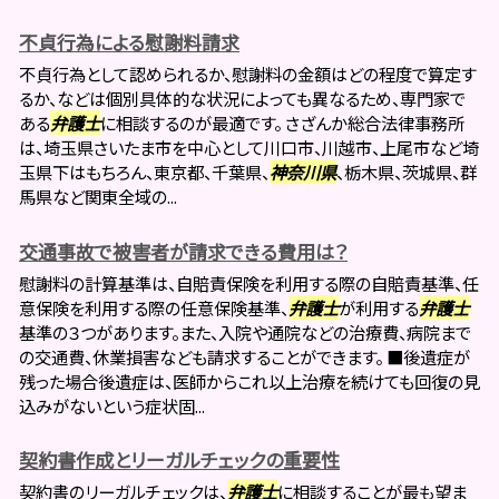
不貞行為による慰謝料請求
不貞行為として認められるか、慰謝料の金額はどの程度で算定す
るか、などは個別具体的な状況によっても異なるため、専門家で
ある
弁護士
に相談するのが最適です。 さざんか総合法律事務所
は、埼玉県さいたま市を中心として川口市、川越市、上尾市など埼
玉県下はもちろん、東京都、千葉県、
神奈川県
、栃木県、茨城県、群
馬県など関東全域の...
交通事故で被害者が請求できる費用は？
慰謝料の計算基準は、自賠責保険を利用する際の自賠責基準、任
意保険を利用する際の任意保険基準、
弁護士
が利用する
弁護士
基準の３つがあります。また、入院や通院などの治療費、病院まで
の交通費、休業損害なども請求することができます。 ■後遺症が
残った場合後遺症は、医師からこれ以上治療を続けても回復の見
込みがないという症状固...
契約書作成とリーガルチェックの重要性
契約書のリーガルチェックは、
弁護士
に相談することが最も望ま