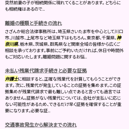
突然前妻の子が相続関係に現れてくることがあります。 どちらに
も相続権はあるので...
離婚の種類と手続きの流れ
さざんか総合法律事務所は、埼玉県さいたま市を中心として川口
市、川越市、上尾市など埼玉県下はもちろん、東京都、千葉県、
神
奈川県
、栃木県、茨城県、群馬県など関東全域の皆様から広くご
相談を承っております。事前にご予約いただければ、休日や時間外
もご対応いたします。離婚問題に関するお悩...
未払い残業代請求手続きと必要な証拠
弁護士
に相談すると、正確な残業代を計算してもらうことができ
ます。 次に、残業代が発生していることの証拠を集めます。この証
拠集めが残業代請求で最も難しい点であると言っても過言では
ありません。証拠がない残業代については、会社が支払いに応じ
ない可能性があるため、できるだけ早く証拠を確保することが重
要になります。必要な証...
交通事故発生から解決までの流れ