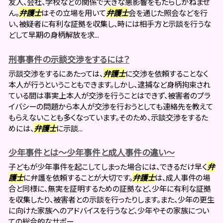
友人、会社、学校などの関係で大きな悪影響をもたらしかねませ
ん。
弁護士
はその立場を用いて
弁護士
会を通じた照会などを行
い、被疑者に有利な証拠を収集し、時には相手方と示談を行うな
どして早期の身柄解放を求...
刑事事件の示談交渉をするには？
示談交渉をするにあたっては、
弁護士
に交渉を依頼することなく
本人が行うということもできます。しかし、逮捕など身柄拘束され
ている間は事実上本人が交渉を行うことはできず、被害者のプラ
イバシーの問題から本人が交渉を行おうとしても連絡先を教えて
もらえないことも多くなっています。そのため、示談交渉をするた
めには、
弁護士
に示談...
少年事件とは～少年事件と成人事件の違い～
子どもが少年事件を起こしてしまった場合には、できるだけ早く
弁
護士
に弁護を依頼することが大切です。
弁護士
は、成人事件の場
合と同様に、無実を証明するための証拠など、少年に有利な証拠
を収集したり、被害者との示談を行ったりします。また、少年の更生
に向けた家族へのアドバイスを行うなど、少年やその家族につい
ての総合的なサポー...