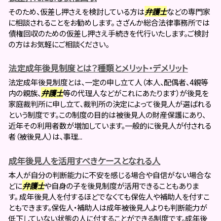
そのため、仮差し押さえを検討している方は
弁護士
などの専門家
に相談されることをお勧めします。 さざんか総合法律事務所では
債権回収のための仮差し押さえ手続きを代行いたします。ご検討
の方はお気軽にご相談ください。
法定成年後見制度とは？種類とメリット・デメリット
法定成年後見制度とは、一定の申し立て人（本人、配偶者、4親等
内の親族、
弁護士
等の代理人などがこれにあたります）が後見を
家庭裁判所に申し立て、裁判所の決定によって後見人が選ばれる
という制度です。この制度の目的は被後見人の財産保護にあり、
近年その利用者数が増加しています。一般的に後見人が付される
者（被後見人）は、事理...
成年後見人を活用すべきケースとなれる人
本人が自分の判断能力に不安を感じる場合や自信がない場合な
どに
弁護士
や自身の子を後見制度が活用できることもありま
す。 成年後見人を付するほどでなくても保佐人や補助人を付すこ
ともできます。保佐人・補助人は成年被後見人よりも判断能力が
低下していない状態の人に付することができる制度です。成年後