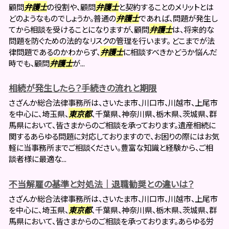
顧問
弁護士
の役割や、顧問
弁護士
と契約することのメリットとは
どのようなものでしょうか。普通の
弁護士
であれば、問題が発生し
てから相談を受けることになりますが、顧問
弁護士
は、将来的な
問題を防ぐための法的なリスクの管理を行います。 どこまでが法
律問題であるのかわからず、
弁護士
に相談すべきかどうか悩んだ
時でも、顧問
弁護士
が...
相続が発生したら？手続きの流れと期限
さざんか総合法律事務所は、さいたま市、川口市、川越市、上尾市
を中心に、埼玉県、
東京都
、千葉県、神奈川県、栃木県、茨城県、群
馬県において、皆さまからのご相談を承っております。遺産相続に
関するあらゆる問題に対応しておりますので、お困りの際にはお気
軽に当事務所までご相談ください。豊富な知識と経験から、ご相
談者様に最適な...
不当解雇の基準と対処法｜退職勧奨との違いは？
さざんか総合法律事務所は、さいたま市、川口市、川越市、上尾市
を中心に、埼玉県、
東京都
、千葉県、神奈川県、栃木県、茨城県、群
馬県において、皆さまからのご相談を承っております。あらゆる労