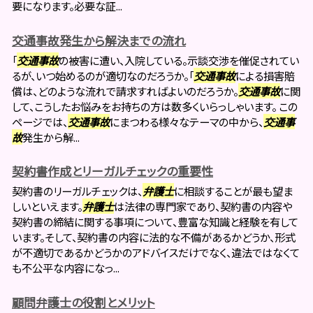
要になります。必要な証...
交通事故発生から解決までの流れ
「
交通事故
の被害に遭い、入院している。示談交渉を催促されてい
るが、いつ始めるのが適切なのだろうか。「
交通事故
による損害賠
償は、どのような流れで請求すればよいのだろうか。
交通事故
に関
して、こうしたお悩みをお持ちの方は数多くいらっしゃいます。 この
ページでは、
交通事故
にまつわる様々なテーマの中から、
交通事
故
発生から解...
契約書作成とリーガルチェックの重要性
契約書のリーガルチェックは、
弁護士
に相談することが最も望ま
しいといえます。
弁護士
は法律の専門家であり、契約書の内容や
契約書の締結に関する事項について、豊富な知識と経験を有して
います。そして、契約書の内容に法的な不備があるかどうか、形式
が不適切であるかどうかのアドバイスだけでなく、違法ではなくて
も不公平な内容になっ...
顧問弁護士の役割とメリット