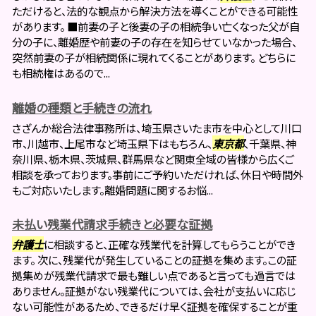
ただけると、法的な観点から解決方法を導くことができる可能性
があります。 ■前妻の子と後妻の子の相続争い亡くなった父が自
分の子に、離婚歴や前妻の子の存在を知らせていなかった場合、
突然前妻の子が相続関係に現れてくることがあります。 どちらに
も相続権はあるので...
離婚の種類と手続きの流れ
さざんか総合法律事務所は、埼玉県さいたま市を中心として川口
市、川越市、上尾市など埼玉県下はもちろん、
東京都
、千葉県、神
奈川県、栃木県、茨城県、群馬県など関東全域の皆様から広くご
相談を承っております。事前にご予約いただければ、休日や時間外
もご対応いたします。離婚問題に関するお悩...
未払い残業代請求手続きと必要な証拠
弁護士
に相談すると、正確な残業代を計算してもらうことができ
ます。 次に、残業代が発生していることの証拠を集めます。この証
拠集めが残業代請求で最も難しい点であると言っても過言では
ありません。証拠がない残業代については、会社が支払いに応じ
ない可能性があるため、できるだけ早く証拠を確保することが重