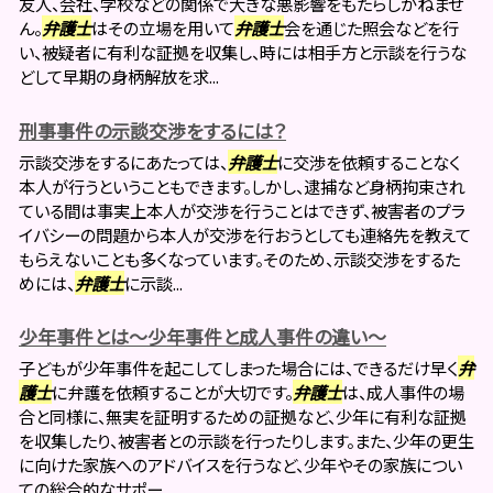
友人、会社、学校などの関係で大きな悪影響をもたらしかねませ
ん。
弁護士
はその立場を用いて
弁護士
会を通じた照会などを行
い、被疑者に有利な証拠を収集し、時には相手方と示談を行うな
どして早期の身柄解放を求...
刑事事件の示談交渉をするには？
示談交渉をするにあたっては、
弁護士
に交渉を依頼することなく
本人が行うということもできます。しかし、逮捕など身柄拘束され
ている間は事実上本人が交渉を行うことはできず、被害者のプラ
イバシーの問題から本人が交渉を行おうとしても連絡先を教えて
もらえないことも多くなっています。そのため、示談交渉をするた
めには、
弁護士
に示談...
少年事件とは～少年事件と成人事件の違い～
子どもが少年事件を起こしてしまった場合には、できるだけ早く
弁
護士
に弁護を依頼することが大切です。
弁護士
は、成人事件の場
合と同様に、無実を証明するための証拠など、少年に有利な証拠
を収集したり、被害者との示談を行ったりします。また、少年の更生
に向けた家族へのアドバイスを行うなど、少年やその家族につい
ての総合的なサポー...