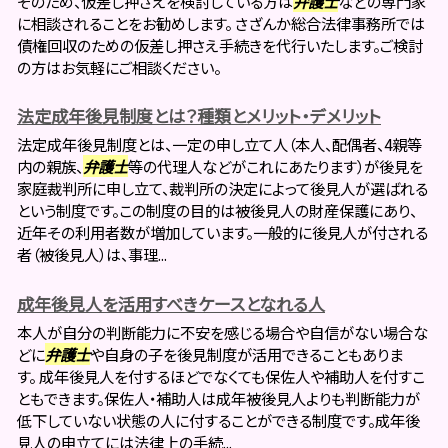
そのため、仮差し押さえを検討している方は
弁護士
などの専門家
に相談されることをお勧めします。 さざんか総合法律事務所では
債権回収のための仮差し押さえ手続きを代行いたします。ご検討
の方はお気軽にご相談ください。
法定成年後見制度とは？種類とメリット・デメリット
法定成年後見制度とは、一定の申し立て人（本人、配偶者、4親等
内の親族、
弁護士
等の代理人などがこれにあたります）が後見を
家庭裁判所に申し立て、裁判所の決定によって後見人が選ばれる
という制度です。この制度の目的は被後見人の財産保護にあり、
近年その利用者数が増加しています。一般的に後見人が付される
者（被後見人）は、事理...
成年後見人を活用すべきケースとなれる人
本人が自分の判断能力に不安を感じる場合や自信がない場合な
どに
弁護士
や自身の子を後見制度が活用できることもありま
す。 成年後見人を付するほどでなくても保佐人や補助人を付すこ
ともできます。保佐人・補助人は成年被後見人よりも判断能力が
低下していない状態の人に付することができる制度です。成年後
見人の申立てには法律上の手続...