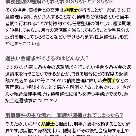
債務整理の種類とそれぞれのメリットとデメリット
多くの場合、債権者との交渉は
弁護士
が行うことが一般的です。任
意整理は裁判所が介入することなく、債務者と債権者という当事
者間で行われることが特徴的です。任意整理の例として、返済期限
を伸長してもらい、月々の返済額を減らしてもらうことや利息分の
返済を無くしてもらうことなどが挙げられます。任意整理は、形式
が定められている...
過払い金請求ができるのはどんな人？
ですので、内密に過払金の返還請求を行いたい場合や過払金の返
還請求を行うことができるか否か、できる場合にどの程度の返還
額が見込めるのか等については債務整理に詳しい
弁護士
などの
専門家にご相談することで悩みを解消できることもあります。 さざ
んか総合法律事務所は債務整理に強みを持つ事務所であり、過
払金返還請求についてのノ...
刑事事件の主な流れ｜家族が逮捕されてしまったら？
そのため、いち早く
弁護士
に相談し、刑事弁護を依頼することが必
要です。長期間の身柄拘束は、被疑者がその後社会復帰する上で