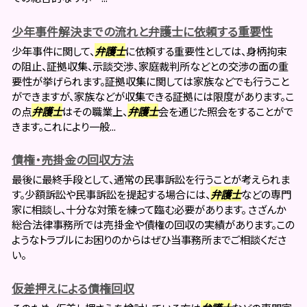
少年事件解決までの流れと弁護士に依頼する重要性
少年事件に関して、
弁護士
に依頼する重要性としては、身柄拘束
の阻止、証拠収集、示談交渉、家庭裁判所などとの交渉の面の重
要性が挙げられます。証拠収集に関しては家族などでも行うこと
ができますが、家族などが収集できる証拠には限度があります。こ
の点
弁護士
はその職業上、
弁護士
会を通じた照会をすることがで
きます。これにより一般...
債権・売掛金の回収方法
最後に最終手段として、通常の民事訴訟を行うことが考えられま
す。少額訴訟や民事訴訟を提起する場合には、
弁護士
などの専門
家に相談し、十分な対策を練って臨む必要があります。 さざんか
総合法律事務所では売掛金や債権の回収の実績があります。この
ようなトラブルにお困りのからはぜひ当事務所までご相談くださ
い。
仮差押えによる債権回収