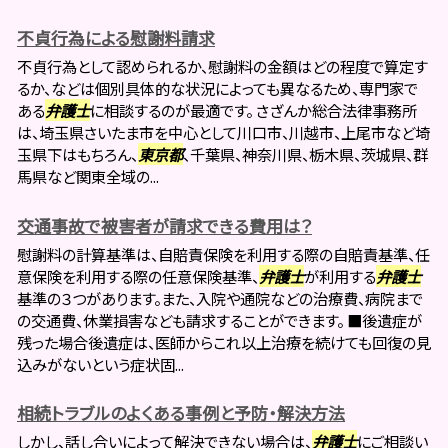
不貞行為による慰謝料請求
不貞行為として認められるか、慰謝料の金額はどの程度で算定す
るか、などは個別具体的な状況によっても異なるため、専門家で
ある
弁護士
に相談するのが最適です。 さざんか総合法律事務所
は、埼玉県さいたま市を中心として川口市、川越市、上尾市など埼
玉県下はもちろん、
東京都
、千葉県、神奈川県、栃木県、茨城県、群
馬県など関東全域の...
交通事故で被害者が請求できる費用は？
慰謝料の計算基準は、自賠責保険を利用する際の自賠責基準、任
意保険を利用する際の任意保険基準、
弁護士
が利用する
弁護士
基準の３つがあります。また、入院や通院などの治療費、病院まで
の交通費、休業損害なども請求することができます。 ■後遺症が
残った場合後遺症は、医師からこれ以上治療を続けても回復の見
込みがないという症状固...
相続トラブルのよくある事例と予防・解決方法
しかし、話し合いによって解決できない場合は、
弁護士
にご相談い