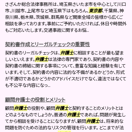
さざんか総合法律事務所は、埼玉県さいたま市を中心として川口
市、川越市、上尾市など埼玉県下はもちろん、
東京都
、千葉県、神
奈川県、栃木県、茨城県、群馬県など関東全域の皆様から広くご
相談を承っております。事前にご予約いただければ、休日や時間外
もご対応いたします。交通事故に関するお悩...
契約書作成とリーガルチェックの重要性
契約書のリーガルチェックは、
弁護士
に相談することが最も望ま
しいといえます。
弁護士
は法律の専門家であり、契約書の内容や
契約書の締結に関する事項について、豊富な知識と経験を有して
います。そして、契約書の内容に法的な不備があるかどうか、形式
が不適切であるかどうかのアドバイスだけでなく、違法ではなくて
も不公平な内容になっ...
顧問弁護士の役割とメリット
顧問
弁護士
の役割や、顧問
弁護士
と契約することのメリットとは
どのようなものでしょうか。普通の
弁護士
であれば、問題が発生し
てから相談を受けることになりますが、顧問
弁護士
は、将来的な
問題を防ぐための法的なリスクの管理を行います。 どこまでが法