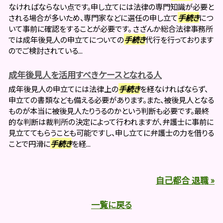
なければならない点です。申し立てには法律の専門知識が必要と
される場合が多いため、専門家などに選任の申し立て
手続き
につ
いて事前に確認をすることが必要です。 さざんか総合法律事務所
では成年後見人の申立てについての
手続き
代行を行っております
のでご検討されている...
成年後見人を活用すべきケースとなれる人
成年後見人の申立てには法律上の
手続き
を経なければならず、
申立ての書類なども備える必要があります。また、被後見人となる
ものが本当に被後見人たりうるのかという判断も必要です。最終
的な判断は裁判所の決定によって行われますが、弁護士に事前に
見立ててもらうことも可能ですし、申し立てに弁護士の力を借りる
ことで円滑に
手続き
を経...
自己都合 退職 »
一覧に戻る