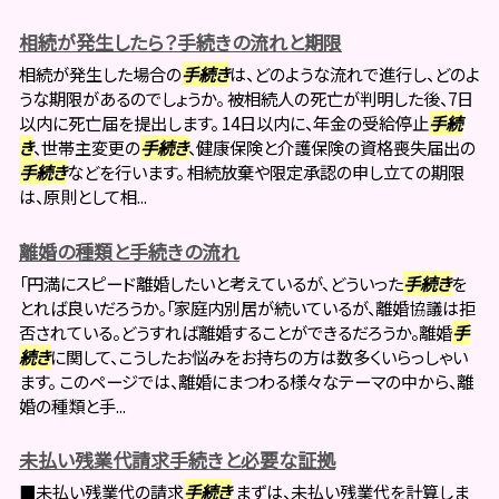
相続が発生したら？手続きの流れと期限
相続が発生した場合の
手続き
は、どのような流れで進行し、どのよ
うな期限があるのでしょうか。 被相続人の死亡が判明した後、7日
以内に死亡届を提出します。 14日以内に、年金の受給停止
手続
き
、世帯主変更の
手続き
、健康保険と介護保険の資格喪失届出の
手続き
などを行います。 相続放棄や限定承認の申し立ての期限
は、原則として相...
離婚の種類と手続きの流れ
「円満にスピード離婚したいと考えているが、どういった
手続き
を
とれば良いだろうか。「家庭内別居が続いているが、離婚協議は拒
否されている。どうすれば離婚することができるだろうか。離婚
手
続き
に関して、こうしたお悩みをお持ちの方は数多くいらっしゃい
ます。 このページでは、離婚にまつわる様々なテーマの中から、離
婚の種類と手...
未払い残業代請求手続きと必要な証拠
■未払い残業代の請求
手続き
まずは、未払い残業代を計算しま