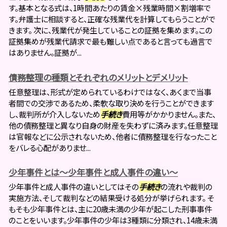
す。基本となる式は、1時間あたりの賃金×残業時間×割増率で
す。弁護士に相談すると、正確な残業代を計算してもらうことがで
きます。 次に、残業代が発生していることの証拠を集めます。この
証拠集めが残業代請求で最も難しい点であると言っても過言で
はありません。証拠が...
債務整理の種類とそれぞれのメリットとデメリット
任意整理は、形式が定められているわけではなく、あくまで当事
者間での交渉であるため、柔軟な取り決めを行うことができます
し、裁判所が介入しないため
手続き
費用等がかかりません。また、
他の債務整理と異なり自身の財産を失わずに済みます。任意整理
は官報などに公示されないため、他者に債務整理を行なったこと
をバレる心配がありませ...
少年事件とは～少年事件と成人事件の違い～
少年事件と成人事件の違いとしてはその
手続き
の流れや裁判の
実施方法、そして裁判などの結果受ける処分が挙げられます。 そ
もそも少年事件とは、主に20歳未満の少年が起こした刑事事件
のことをいいます。少年事件の少年は3種類に分類され、14歳未満