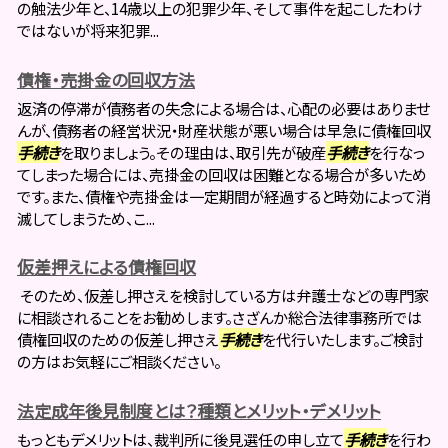
の触法少年と、14歳以上の犯罪少年、そして事件を起こしたわけ
ではないが将来犯罪...
債権・売掛金の回収方法
返済の停滞が債務者の失念による場合は、心配の必要はありませ
んが、債務者の経営状況・財産状態が悪い場合は早急に債権回収
手続き
を取りましょう。その理由は、取引先が破産
手続き
を行なっ
てしまった場合には、売掛金の回収は困難となる場合が多いため
です。また、債権や売掛金は一定期間が経過すると時効によって消
滅してしまうため、こ...
仮差押えによる債権回収
そのため、仮差し押さえを検討している方は弁護士などの専門家
に相談されることをお勧めします。さざんか総合法律事務所では
債権回収のための仮差し押さえ
手続き
を代行いたします。ご検討
の方はお気軽にご相談ください。
法定成年後見制度とは？種類とメリット・デメリット
もっともデメリットは、裁判所に後見選任の申し立て
手続き
を行わ