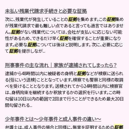
未払い残業代請求手続きと必要な証拠
次に、残業代が発生していることの
証拠
を集めます。この
証拠
集め
が残業代請求で最も難しい点であると言っても過言ではありませ
ん。
証拠
がない残業代については、会社が支払いに応じない可能
性があるため、できるだけ早く
証拠
を確保することが重要になり
ます。必要な
証拠
については後ほど説明します。 次に、必要に応じ
て
証拠
を提示しなが...
刑事事件の主な流れ｜家族が逮捕されてしまったら？
逮捕から48時間以内に被疑者の身柄と
証拠
などが検察に送られ
る(俗にいう送検)こととなっています。検察でも警察と同様の取調
べを受けることとなります。 送検されてから24時間以内に検察官
は、身柄拘束を継続するか釈放するかの選択を行います。この時
勾留は10日以内の範囲で2回まで行うことができるため最大20日
間勾留される...
少年事件とは～少年事件と成人事件の違い～
弁護士は、成人事件の場合と同様に、無実を証明するための
証拠