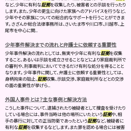
など、少年に有利な
証拠
を収集したり、被害者との示談を行ったり
します。また、少年の更生に向けた家族へのアドバイスを行うなど、
少年やその家族についての総合的なサポートを行うことができま
す。 さざんか総合法律事務所は、さいたま市や川口市、川越市、上
尾市を中心に関...
少年事件解決までの流れと弁護士に依頼する重要性
少年事件解決の流れとしては、無実や少年に有利な
証拠
を収集
すること、あるいは示談を成立させることなどにより家庭裁判所で
の審判や、刑事裁判においてできるだけ有利な処分を得ることと
なります。 少年事件に関して、弁護士に依頼する重要性としては、
身柄拘束の阻止、
証拠
収集、示談交渉、家庭裁判所などとの交渉
の面の重要性が挙げら...
外国人事件とは？主な事例と解決方法
こうした事件について、逮捕されたり被疑者として捜査を受けたり
している場合には、事件当時は他の場所にいたという
証拠
や、相
手の暴行に対しての正当防衛であったという
証拠
など、被疑者に
有利な
証拠
を収集するなどします。また罪を認める場合には被害