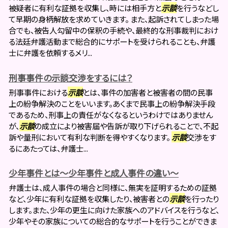
被疑者に有利な証拠を収集し、時には相手方と
示談
を行うなどし
て早期の身柄解放を求めていきます。 また、起訴されてしまった場
合でも、被告人勾留中の保釈の手続や、最終的な刑事裁判におけ
る法廷弁護活動まで総合的にサポートを受けられることも、弁護
士に弁護を依頼するメリ...
刑事事件の示談交渉をするには？
刑事事件における
示談
とは、事件の加害者と被害者の間の民事
上の紛争解決のことをいいます。あくまで民事上の紛争解決手段
であるため、刑事上の責任がなくなるというわけではありません
が、
示談
の成立により被害届や告訴が取り下げられることで、不起
訴や量刑において有利な判断を得やすくなります。
示談
交渉をす
るにあたっては、弁護士...
少年事件とは～少年事件と成人事件の違い～
弁護士は、成人事件の場合と同様に、無実を証明するための証拠
など、少年に有利な証拠を収集したり、被害者との
示談
を行ったり
します。また、少年の更生に向けた家族へのアドバイスを行うなど、
少年やその家族についての総合的なサポートを行うことができま