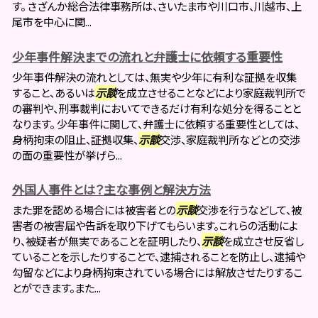
す。 さざんか総合法律事務所は、さいたま市や川口市、川越市、上
尾市を中心に関...
少年事件解決までの流れと弁護士に依頼する重要性
少年事件解決の流れとしては、無実や少年に有利な証拠を収集
すること、あるいは
示談
を成立させることなどにより家庭裁判所で
の審判や、刑事裁判においてできるだけ有利な処分を得ることと
なります。 少年事件に関して、弁護士に依頼する重要性としては、
身柄拘束の阻止、証拠収集、
示談
交渉、家庭裁判所などとの交渉
の面の重要性が挙げら...
外国人事件とは？主な事例と解決方法
また罪を認める場合には被害者との
示談
交渉を行うなどして、被
害者の被害届や告訴を取り下げてもらいます。これらの活動によ
り、被疑者が無実であることを証明したり、
示談
を成立させ反省し
ていることを示したりすることで、逮捕されることを防止し、逮捕や
勾留などにより身柄拘束されている場合には解放させたりするこ
とができます。また...