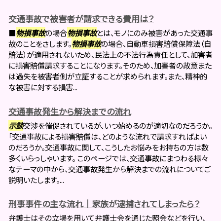
交通事故で被害者が請求できる費用は？
■
物損事故
の場合
物損事故
とは、モノにのみ被害があった交通事
故のことをさします。
物損事故
の場合、自動車損害賠償保障法（自
賠法）が適用されないため、民法上の不法行為責任として、加害者
に損害賠償請求することになります。そのため、加害者の故意また
は過失を被害者側が立証することが求められます。また、精神的
な被害に対する損害...
交通事故発生から解決までの流れ
示談
交渉を催促されているが、いつ始めるのが適切なのだろうか。
「交通事故による損害賠償は、どのような流れで請求すればよい
のだろうか。交通事故に関して、こうしたお悩みをお持ちの方は数
多くいらっしゃいます。 このページでは、交通事故にまつわる様々
なテーマの中から、交通事故発生から解決までの流れについてご
説明いたします。...
刑事事件の主な流れ｜家族が逮捕されてしまったら？
弁護士はその立場を用いて弁護士会を通じた照会などを行い、