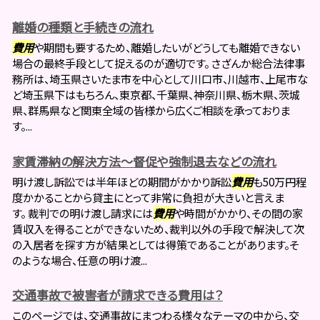
離婚の種類と手続きの流れ
費用
や期間も要するため、離婚したいがどうしても離婚できない
場合の最終手段として捉えるのが適切です。 さざんか総合法律事
務所は、埼玉県さいたま市を中心として川口市、川越市、上尾市な
ど埼玉県下はもちろん、東京都、千葉県、神奈川県、栃木県、茨城
県、群馬県など関東全域の皆様から広くご相談を承っておりま
す。...
家賃滞納の解決方法～督促や強制退去などの流れ
明け渡し訴訟では半年ほどの期間がかかり訴訟
費用
も50万円程
度かかることから貸主にとって非常に負担が大きいと言えま
す。 裁判での明け渡し請求には
費用
や時間がかかり、その間の家
賃収入を得ることができないため、裁判以外の手段で解決して次
の入居者を探す方が結果としては得策であることがあります。そ
のような場合、任意の明け渡...
交通事故で被害者が請求できる費用は？
このページでは、交通事故にまつわる様々なテーマの中から、交