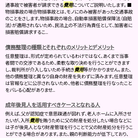
通事故で被害者が請求できる
費用
についてご説明いたします。 ■
物損事故の場合物損事故とは、モノにのみ被害があった交通事故
のことをさします。物損事故の場合、自動車損害賠償保障法（自賠
法）が適用されないため、民法上の不法行為責任として、加害者に
損害賠償請求するこ...
債務整理の種類とそれぞれのメリットとデメリット
任意整理は、形式が定められているわけではなく、あくまで当事
者間での交渉であるため、柔軟な取り決めを行うことができます
し、裁判所が介入しないため手続き
費用
等がかかりません。また、
他の債務整理と異なり自身の財産を失わずに済みます。任意整理
は官報などに公示されないため、他者に債務整理を行なったこと
をバレる心配がありませ...
成年後見人を活用すべきケースとなれる人
例えば、父が認知症で意思疎通が図れず、老人ホームに入所させ
たいが、入所
費用
を賄うために父の財産を処分したい場合などに
は子が後見人となり財産管理を行うことで父の財産処分を行うこ
とができる場合があります。また、親の判断能力が低下しており、