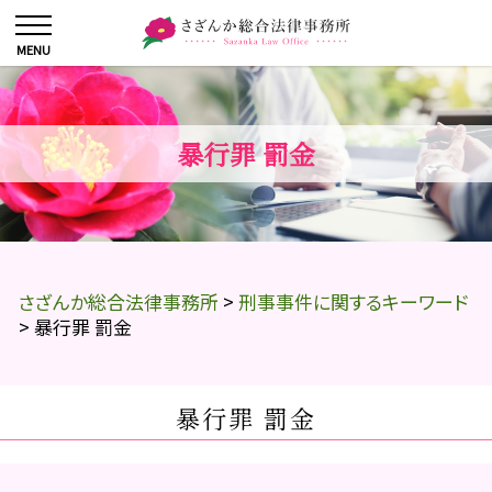
暴行罪 罰金
さざんか総合法律事務所
>
刑事事件に関するキーワード
>
暴行罪 罰金
暴行罪 罰金