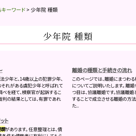
るキーワード
>
少年院 種類
少年院 種類
～
離婚の種類と手続きの流れ
法少年と、14歳以上の犯罪少年、
このページでは、離婚にまつわる
おそれがある虞犯少年と呼ばれて
についてご説明いたします。 離
調べを経て、検察官が起訴するこ
つ目は、協議離婚です。協議離婚
裁判の結果としては、有罪であれ
することで成立させる離婚の方法
た...
ット
種類
があります。 任意整理とは、債
済条件を債務者に有利にしてもら