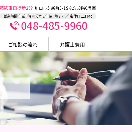
蕨駅東口徒歩2分
川口市芝新町5-1SKビル3階C号室
営業時間 午前9時30分から午後5時まで ／ 定休日 土日祝
048-485-9960
ご相談の流れ
弁護士費用