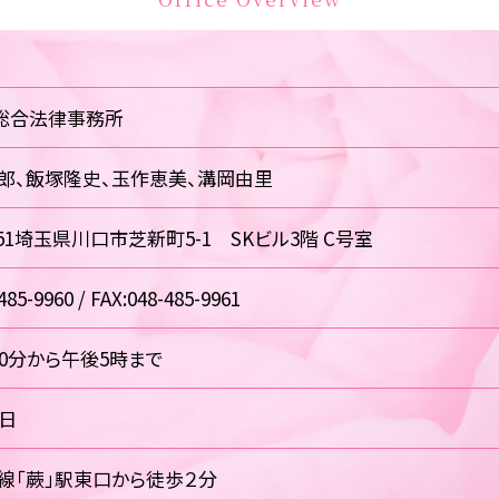
総合法律事務所
郎、飯塚隆史、玉作恵美、溝岡由里
0851埼玉県川口市芝新町5-1 SKビル3階 C号室
485-9960 / FAX:048-485-9961
30分から午後5時まで
祝日
線「蕨」駅東口から徒歩２分