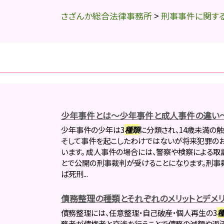
さざんか総合法律事務所
>
刑事事件に関す
少年事件とは～少年事件と成人事件の違い
少年事件の少年は3
種類
に分類され、14歳未満の触
そして事件を起こしたわけではないが将来犯罪の
います。 成人事件の場合には、警察や検察による取
とで公開の刑事裁判が受けることになります。刑事
ば死刑...
債務整理の種類とそれぞれのメリットとデメリ
債務整理には、任意整理・自己破産・個人再生の3
務者が債権者と交渉を行うことで債務の減額や返