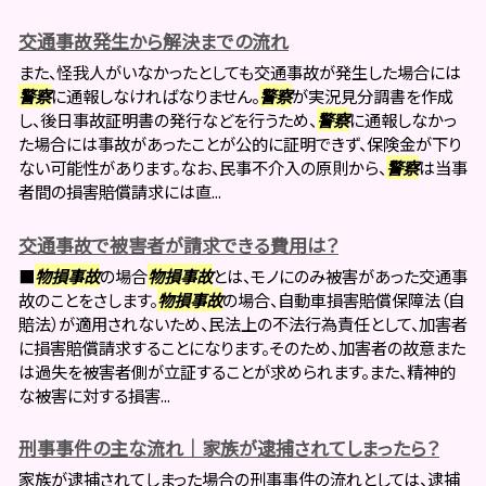
交通事故発生から解決までの流れ
また、怪我人がいなかったとしても交通事故が発生した場合には
警察
に通報しなければなりません。
警察
が実況見分調書を作成
し、後日事故証明書の発行などを行うため、
警察
に通報しなかっ
た場合には事故があったことが公的に証明できず、保険金が下り
ない可能性があります。なお、民事不介入の原則から、
警察
は当事
者間の損害賠償請求には直...
交通事故で被害者が請求できる費用は？
■
物損事故
の場合
物損事故
とは、モノにのみ被害があった交通事
故のことをさします。
物損事故
の場合、自動車損害賠償保障法（自
賠法）が適用されないため、民法上の不法行為責任として、加害者
に損害賠償請求することになります。そのため、加害者の故意また
は過失を被害者側が立証することが求められます。また、精神的
な被害に対する損害...
刑事事件の主な流れ｜家族が逮捕されてしまったら？
家族が逮捕されてしまった場合の刑事事件の流れとしては、逮捕