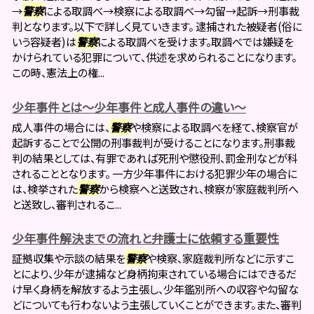
→
警察
による取調べ→検察による取調べ→勾留→起訴→刑事裁
判となります。以下で詳しく見ていきます。 逮捕された被疑者(俗に
いう容疑者)は
警察
による取調べを受けます。取調べでは嫌疑を
かけられている犯罪について、供述を求められることになります。
この時、憲法上の権...
少年事件とは～少年事件と成人事件の違い～
成人事件の場合には、
警察
や検察による取調べを経て、検察官が
起訴することで公開の刑事裁判が受けることになります。刑事裁
判の結果としては、有罪であれば死刑や懲役刑、罰金刑などが科
されることとなります。 一方少年事件における犯罪少年の場合に
は、検挙された
警察
から検察へと送致され、検察が家庭裁判所へ
と送致し、審判されるこ...
少年事件解決までの流れと弁護士に依頼する重要性
証拠収集や示談の結果を
警察
や検察、家庭裁判所などに示すこ
とにより、少年が逮捕など身柄拘束されている場合にはできるだ
け早く身柄を解放するよう主張し、少年鑑別所への収容や勾留な
どについても行わないよう主張していくことができます。また、審判