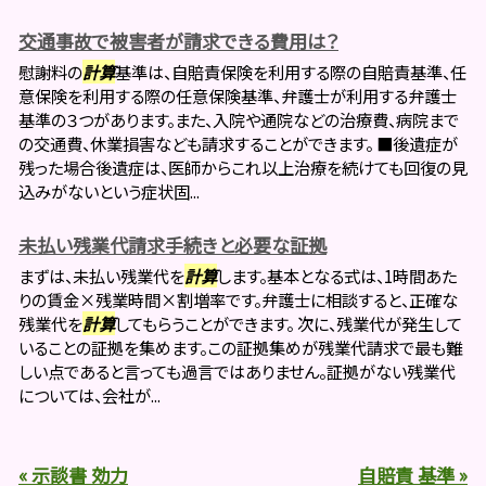
交通事故で被害者が請求できる費用は？
慰謝料の
計算
基準は、自賠責保険を利用する際の自賠責基準、任
意保険を利用する際の任意保険基準、弁護士が利用する弁護士
基準の３つがあります。また、入院や通院などの治療費、病院まで
の交通費、休業損害なども請求することができます。 ■後遺症が
残った場合後遺症は、医師からこれ以上治療を続けても回復の見
込みがないという症状固...
未払い残業代請求手続きと必要な証拠
まずは、未払い残業代を
計算
します。基本となる式は、1時間あた
りの賃金×残業時間×割増率です。弁護士に相談すると、正確な
残業代を
計算
してもらうことができます。 次に、残業代が発生して
いることの証拠を集めます。この証拠集めが残業代請求で最も難
しい点であると言っても過言ではありません。証拠がない残業代
については、会社が...
« 示談書 効力
自賠責 基準 »