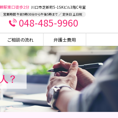
蕨駅東口徒歩2分
川口市芝新町5-1SKビル3階C号室
営業時間 午前9時30分から午後5時まで ／ 定休日 土日祝
048-485-9960
ご相談の流れ
弁護士費用
人？