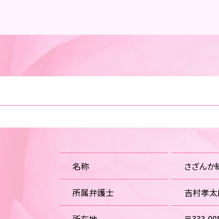
名称
さざんか
所属弁護士
吉村孝太
所在地
〒333-