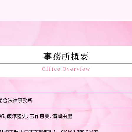
事務所概要
Office Overview
総合法律事務所
郎、飯塚隆史、玉作恵美、溝岡由里
0851埼玉県川口市芝新町5-1 SKビル3階 C号室