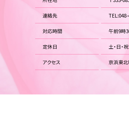
連絡先
TEL:048-
対応時間
午前9時
定休日
土・日・
アクセス
京浜東北