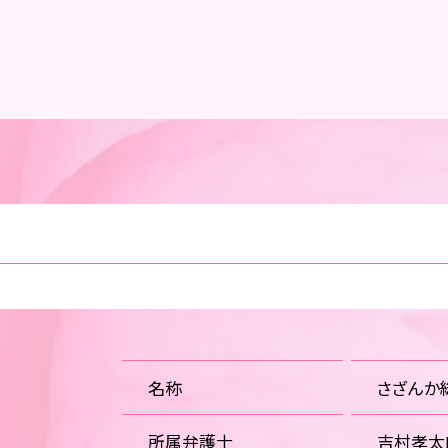
名称
さざんか
所属弁護士
吉村孝太