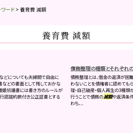
ーワード
>
養育費 減額
養育費 減額
債務整理の種類とそれぞれの
などについても夫婦間で自由に
債務整理とは、借金の返済が困
書などの書面として残しておかな
わないことを債権者に認めてもら
。離婚協議書には書き方のルールが
理・自己破産・個人再生の3種類
執行認諾約款付き公正証書とする
行うことで債務の
減額
や返済条件
わち、...