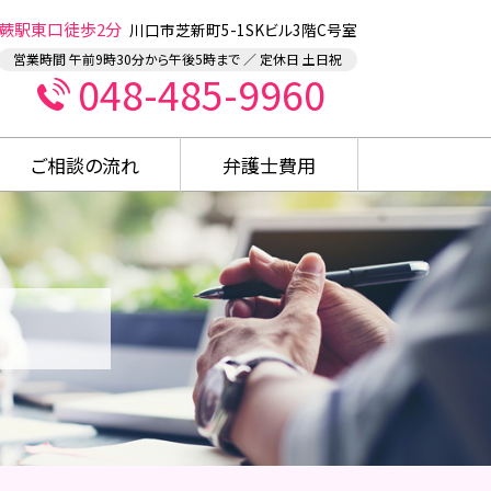
蕨駅東口徒歩2分
川口市芝新町5-1SKビル3階C号室
営業時間 午前9時30分から午後5時まで ／ 定休日 土日祝
048-485-9960
ご相談の流れ
弁護士費用