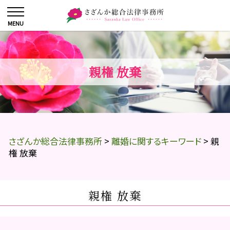
親権 放棄
さざんか総合法律事務所
>
離婚に関するキーワード
>
親
権 放棄
親権 放棄