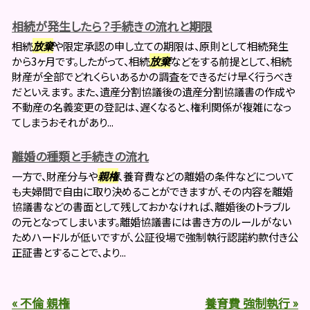
相続が発生したら？手続きの流れと期限
相続
放棄
や限定承認の申し立ての期限は、原則として相続発生
から3ヶ月です。したがって、相続
放棄
などをする前提として、相続
財産が全部でどれくらいあるかの調査をできるだけ早く行うべき
だといえます。 また、遺産分割協議後の遺産分割協議書の作成や
不動産の名義変更の登記は、遅くなると、権利関係が複雑になっ
てしまうおそれがあり...
離婚の種類と手続きの流れ
一方で、財産分与や
親権
、養育費などの離婚の条件などについて
も夫婦間で自由に取り決めることができますが、その内容を離婚
協議書などの書面として残しておかなければ、離婚後のトラブル
の元となってしまいます。離婚協議書には書き方のルールがない
ためハードルが低いですが、公証役場で強制執行認諾約款付き公
正証書とすることで、より...
« 不倫 親権
養育費 強制執行 »