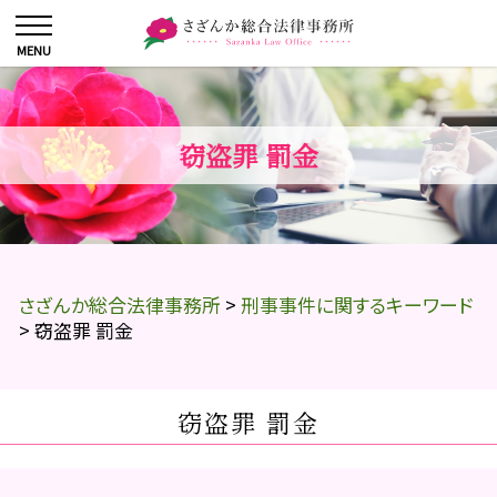
窃盗罪 罰金
さざんか総合法律事務所
>
刑事事件に関するキーワード
>
窃盗罪 罰金
窃盗罪 罰金