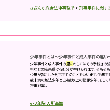
さざんか総合法律事務所
>
刑事事件に関す
少年事件とは～少年事件と成人事件の違い
少年事件と成人事件の
違い
としてはその手続きの
判などの結果受ける処分が挙げられます。 そもそも
少年が起こした刑事事件のことをいいます。少年事件
歳未満の触法少年と、14歳以上の犯罪少年、そし
将来犯罪...
« 少年院 入所基準