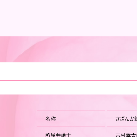
名称
さざんか
所属弁護士
吉村孝太