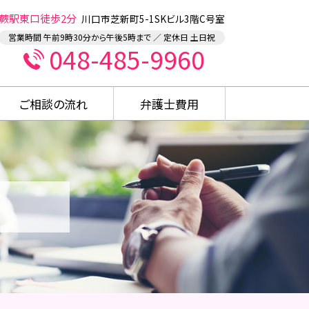
蕨駅東口徒歩2分
川口市芝新町5-1SKビル3階C号室
営業時間 午前9時30分から午後5時まで ／ 定休日 土日祝
048-485-9960
ご相談の流れ
弁護士費用