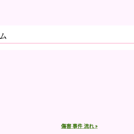
ム
傷害 事件 流れ »