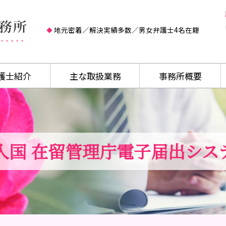
地元密着／解決実績多数／男女弁護士4名在籍
護士紹介
主な取扱業務
事務所概要
入国 在留管理庁電子届出シス