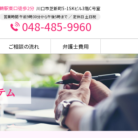
蕨駅東口徒歩2分
川口市芝新町5-1SKビル3階C号室
営業時間 午前9時30分から午後5時まで ／ 定休日 土日祝
048-485-9960
ご相談の流れ
弁護士費用
テム