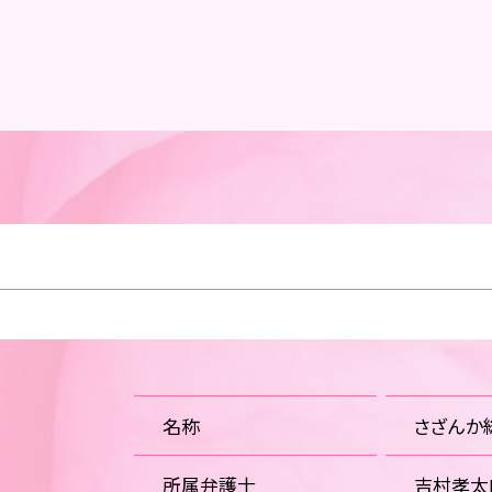
名称
さざんか
所属弁護士
吉村孝太