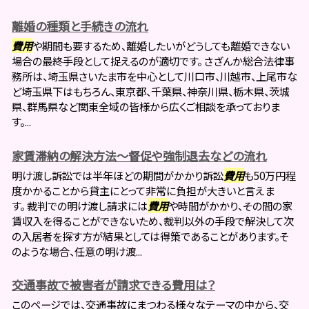
離婚の種類と手続きの流れ
費用
や期間も要するため、離婚したいがどうしても離婚できない
場合の最終手段として捉えるのが適切です。 さざんか総合法律事
務所は、埼玉県さいたま市を中心として川口市、川越市、上尾市な
ど埼玉県下はもちろん、東京都、千葉県、神奈川県、栃木県、茨城
県、群馬県など関東全域の皆様から広くご相談を承っておりま
す。...
家賃滞納の解決方法～督促や強制退去などの流れ
明け渡し訴訟では半年ほどの期間がかかり訴訟
費用
も50万円程
度かかることから貸主にとって非常に負担が大きいと言えま
す。 裁判での明け渡し請求には
費用
や時間がかかり、その間の家
賃収入を得ることができないため、裁判以外の手段で解決して次
の入居者を探す方が結果としては得策であることがあります。そ
のような場合、任意の明け渡...
交通事故で被害者が請求できる費用は？
このページでは、交通事故にまつわる様々なテーマの中から、交