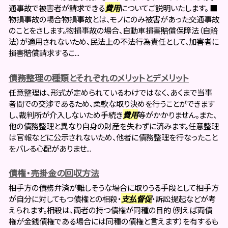
通事故で被害者が請求できる
費用
についてご説明いたします。 ■
物損事故の場合物損事故とは、モノにのみ被害があった交通事故
のことをさします。物損事故の場合、自動車損害賠償保障法（自賠
法）が適用されないため、民法上の不法行為責任として、加害者に
損害賠償請求するこ...
債務整理の種類とそれぞれのメリットとデメリット
任意整理は、形式が定められているわけではなく、あくまで当事
者間での交渉であるため、柔軟な取り決めを行うことができます
し、裁判所が介入しないため手続き
費用
等がかかりません。また、
他の債務整理と異なり自身の財産を失わずに済みます。任意整理
は官報などに公示されないため、他者に債務整理を行なったこと
をバレる心配がありませ...
債権・売掛金の回収方法
相手方の債務弁済が難しそうな場合に取りうる手段として相手方
が自分に対してもつ債権との相殺・
支払督促
・訴訟提起などが考
えられます。相殺は、両者の持つ債権が同種の目的（例えば両債
権が金銭債権である場合には同種の債権と言えます）を有するも