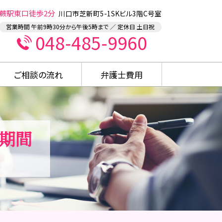
蕨駅東口徒歩2分
川口市芝新町5-1SKビル3階C号室
営業時間 午前9時30分から午後5時まで ／ 定休日 土日祝
048-485-9960
ご相談の流れ
弁護士費用
期間