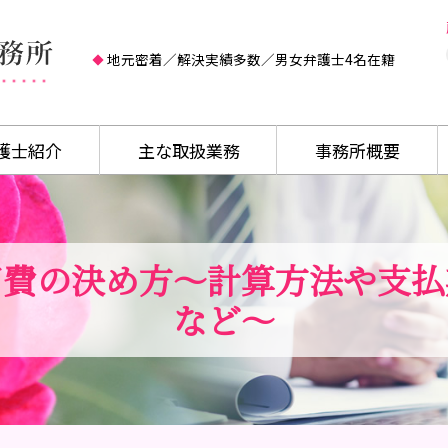
地元密着／解決実績多数／男女弁護士4名在籍
護士紹介
主な取扱業務
事務所概要
育費の決め方～計算方法や支払
など～