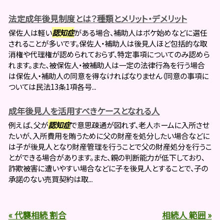
法定成年後見制度とは？種類とメリット・デメリット
保佐人は軽い
認知症
がある場合、補助人はボケ始めなどに選任
されることが多いです。保佐人・補助人は後見人ほど包括的な取
消権や代理権が認められておらず、特定事項についてのみ認めら
れます。また、被保佐人・被補助人は一定の法律行為を行う場合
は保佐人・補助人の同意を得なければなりません（同意の事項に
ついては民法13条1項各号...
成年後見人を活用すべきケースとなれる人
例えば、父が
認知症
で意思疎通が図れず、老人ホームに入所させ
たいが、入所費用を賄うために父の財産を処分したい場合などに
は子が後見人となり財産管理を行うことで父の財産処分を行うこ
とができる場合があります。また、親の判断能力が低下しており、
詐欺被害に遭いやすい場合などに子を後見人とすることで、子の
承諾のない売買契約は取...
« 代襲相続 割合
相続人 範囲 »