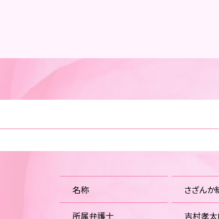
名称
さざんか
所属弁護士
吉村孝太