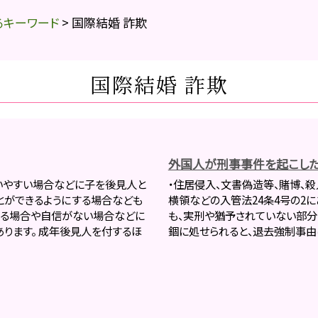
るキーワード
>
国際結婚 詐欺
国際結婚 詐欺
外国人が刑事事件を起こした
いやすい場合などに子を後見人と
・住居侵入、文書偽造等、賭博、殺
とができるようにする場合なども
横領などの入管法24条4号の2に
じる場合や自信がない場合などに
も、実刑や猶予されていない部分
ります。 成年後見人を付するほ
錮に処せられると、退去強制事由