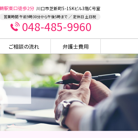
蕨駅東口徒歩2分
川口市芝新町5-1SKビル3階C号室
営業時間 午前9時30分から午後5時まで ／ 定休日 土日祝
048-485-9960
ご相談の流れ
弁護士費用