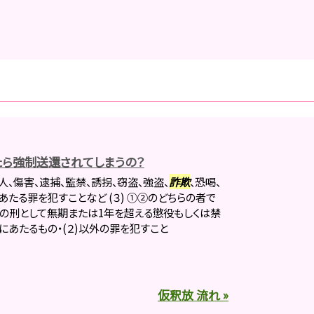
ら強制送還されてしまうの？
人、傷害、逮捕、監禁、誘拐、窃盗、強盗、
詐欺
、恐喝、
あたる罪を犯すことなど (３) ①②のどちらの者で
の刑として無期または1年を超える懲役もしくは禁
にあたるもの・(２)以外の罪を犯すこと
仮釈放 流れ »