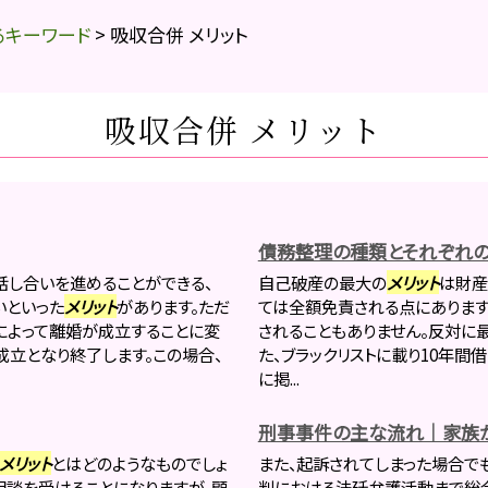
るキーワード
>
吸収合併 メリット
吸収合併 メリット
債務整理の種類とそれぞれの
話し合いを進めることができる、
自己破産の最大の
メリット
は財産
いといった
メリット
があります。ただ
ては全額免責される点にあります
によって離婚が成立することに変
されることもありません。反対に
成立となり終了します。この場合、
た、ブラックリストに載り10年間
に掲...
刑事事件の主な流れ｜家族が
メリット
とはどのようなものでしょ
また、起訴されてしまった場合で
相談を受けることになりますが、顧
判における法廷弁護活動まで総