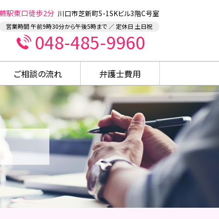
蕨駅東口徒歩2分
川口市芝新町5-1SKビル3階C号室
営業時間 午前9時30分から午後5時まで ／ 定休日 土日祝
048-485-9960
ご相談の流れ
弁護士費用