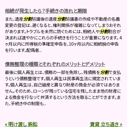
相続が発生したら？手続きの流れと期限
また、遺産
分割
協議後の遺産
分割
協議書の作成や不動産の名義
変更の登記は、遅くなると、権利関係が複雑になってしまうおそれ
があります。トラブルを未然に防ぐためには、相続人や
分割
割合が
決まれば速やかにこれらの手続きを行うことが重要になります。 4
ヶ月以内に所得税の準確定申告を、10ヶ月以内に相続税の申告
を行います。配偶者...
債務整理の種類とそれぞれのメリットとデメリット
最後に個人再生とは、債務の一部を免除し、残債務を
分割
で支払
うという債務整理です。個人再生は民事再生法に規定されていま
す。個人再生は、自己破産と異なり財産の換金が必須ではありま
せん。そのため、ローンが残っている住宅を残したまま他の財産に
よる換金を行なって弁済するという方法を取ることができます。ま
た、手続き中の制限も...
« 明け渡し 訴訟
賃貸 立ち退き »