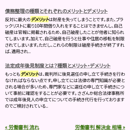
債務整理の種類とそれぞれのメリットとデメリット
反対に最大の
デメリット
は財産を失ってしまうことです。また、ブラ
ックリストに載り10年間借り入れをすることはできませんし、自己
破産は官報に掲載されるため、自己破産したことが他者に知られ
てしまいます。加えて、自己破産を行うと仕事や住居の移転を制限
されてしまいます。ただし、これらの制限は破産手続きが終了すれ
ば、適用され...
法定成年後見制度とは？種類とメリット・デメリット
もっとも
デメリット
は、裁判所に後見選任の申し立て手続きを行わ
なければならない点です。申し立てには法律の専門知識が必要と
される場合が多いため、専門家などに選任の申し立て手続きにつ
いて事前に確認をすることが必要です。 さざんか総合法律事務所
では成年後見人の申立てについての手続き代行を行っております
のでご検討されている...
« 労働審判 流れ
労働審判 解決金 相場 »